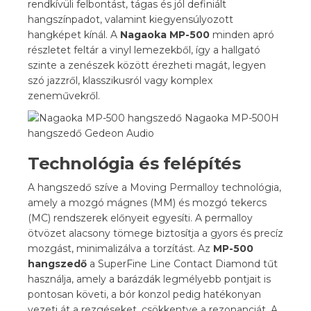
rendkívüli felbontást, tágas és jól definiált
hangszínpadot, valamint kiegyensúlyozott
hangképet kínál. A
Nagaoka
MP-500
minden apró
részletet feltár a vinyl lemezekből, így a hallgató
szinte a zenészek között érezheti magát, legyen
szó jazzről, klasszikusról vagy komplex
zeneművekről.
Technológia és felépítés
A hangszedő szíve a Moving Permalloy technológia,
amely a mozgó mágnes (MM) és mozgó tekercs
(MC) rendszerek előnyeit egyesíti. A permalloy
ötvözet alacsony tömege biztosítja a gyors és precíz
mozgást, minimalizálva a torzítást. Az
MP-500
hangszedő
a SuperFine Line Contact Diamond tűt
használja, amely a barázdák legmélyebb pontjait is
pontosan követi, a bór konzol pedig hatékonyan
vezeti át a rezgéseket, csökkentve a rezonanciát. A