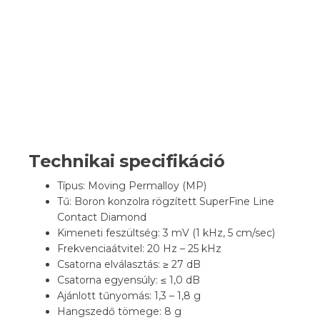
Technikai specifikáció
Típus: Moving Permalloy (MP)
Tű: Boron konzolra rögzített SuperFine Line
Contact Diamond
Kimeneti feszültség: 3 mV (1 kHz, 5 cm/sec)
Frekvenciaátvitel: 20 Hz – 25 kHz
Csatorna elválasztás: ≥ 27 dB
Csatorna egyensúly: ≤ 1,0 dB
Ajánlott tűnyomás: 1,3 – 1,8 g
Hangszedő tömege: 8 g