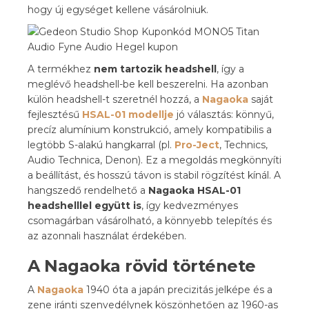
hogy új egységet kellene vásárolniuk.
A termékhez
nem tartozik headshell
, így a
meglévő headshell-be kell beszerelni. Ha azonban
külön headshell-t szeretnél hozzá, a
Nagaoka
saját
fejlesztésű
HSAL-01 modellje
jó választás: könnyű,
precíz alumínium konstrukció, amely kompatibilis a
legtöbb S-alakú hangkarral (pl.
Pro-Ject
, Technics,
Audio Technica, Denon). Ez a megoldás megkönnyíti
a beállítást, és hosszú távon is stabil rögzítést kínál. A
hangszedő rendelhető a
Nagaoka HSAL-01
headshelllel együtt is
, így kedvezményes
csomagárban vásárolható, a könnyebb telepítés és
az azonnali használat érdekében.
A Nagaoka rövid története
A
Nagaoka
1940 óta a japán precizitás jelképe és a
zene iránti szenvedélynek köszönhetően az 1960-as