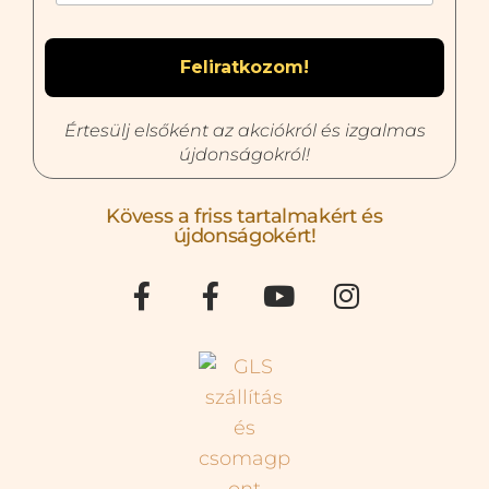
Értesülj elsőként az akciókról és izgalmas
újdonságokról!
Kövess a friss tartalmakért és
újdonságokért!