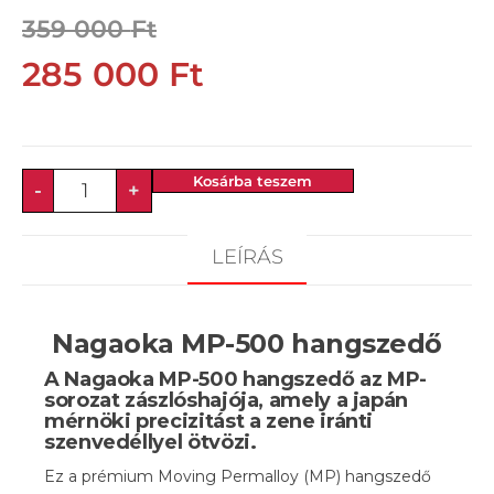
359 000
Ft
285 000
Ft
Kosárba teszem
-
+
LEÍRÁS
Nagaoka MP-500 hangszedő
A
Nagaoka MP-500 hangszedő
az MP-
sorozat zászlóshajója, amely a japán
mérnöki precizitást a zene iránti
szenvedéllyel ötvözi.
Ez a prémium Moving Permalloy (MP) hangszedő