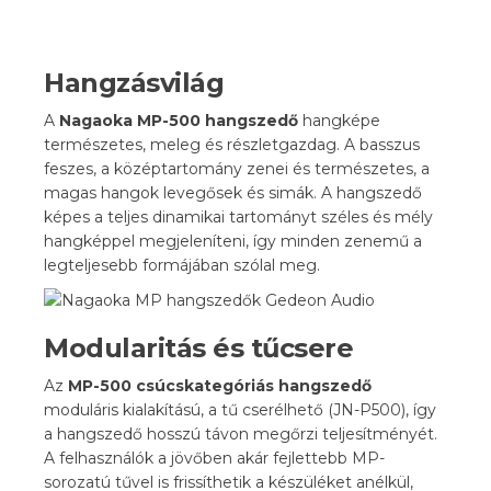
Hangzásvilág
A
Nagaoka MP-500 hangszedő
hangképe
természetes, meleg és részletgazdag. A basszus
feszes, a középtartomány zenei és természetes, a
magas hangok levegősek és simák. A hangszedő
képes a teljes dinamikai tartományt széles és mély
hangképpel megjeleníteni, így minden zenemű a
legteljesebb formájában szólal meg.
Modularitás és tűcsere
Az
MP-500 csúcskategóriás hangszedő
moduláris kialakítású, a tű cserélhető (JN-P500), így
a hangszedő hosszú távon megőrzi teljesítményét.
A felhasználók a jövőben akár fejlettebb MP-
sorozatú tűvel is frissíthetik a készüléket anélkül,