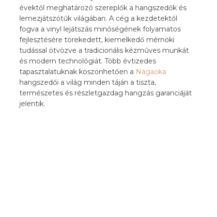
évektől meghatározó szereplők a hangszedők és
lemezjátszótűk világában. A cég a kezdetektől
fogva a vinyl lejátszás minőségének folyamatos
fejlesztésére törekedett, kiemelkedő mérnöki
tudással ötvözve a tradicionális kézműves munkát
és modern technológiát. Több évtizedes
tapasztalatuknak köszönhetően a
Nagaoka
hangszedői a világ minden táján a tiszta,
természetes és részletgazdag hangzás garanciáját
jelentik.