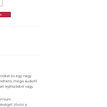
m
kciókat és egy nagy
elhető, mégis audiofil
ati lejátszásból vagy
prémium
ökségét ötvözi a