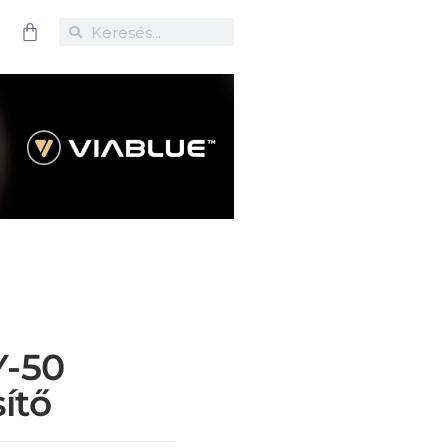
Y-50
ítő