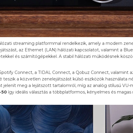
hálózati streaming platformmal rendelkezik, amely a modern zen
játszást, az Ethernet (LAN) hálózati kapcsolatot, valamint a Blue
letekkel és számítógépekkel. A stabil hálózati működésnek kös
Spotify Connect, a TIDAL Connect, a Qobuz Connect, valamint az
 teszik a közvetlen zenelejátszást külső eszközök használata nél
at jelenít meg a lejátszott tartalomról, míg az analóg stílusú V
-50
így ideális választás a többplatformos, kényelmes és magas