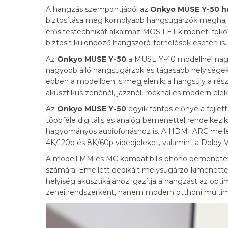
A hangzás szempontjából az
Onkyo MUSE Y-50 há
biztosítása még komolyabb hangsugárzók meghajtása m
erősítéstechnikát alkalmaz MOS FET kimeneti foko
biztosít különböző hangszóró-terhelések esetén is.
Az
Onkyo MUSE Y-50
a MUSE Y-40 modellnél nagyo
nagyobb álló hangsugárzók és tágasabb helyiségek k
ebben a modellben is megjelenik: a hangsúly a ré
akusztikus zenénél, jazznél, rocknál és modern ele
Az
Onkyo MUSE Y-50
egyik fontos előnye a fejlet
többféle digitális és analóg bemenettel rendelkezi
hagyományos audioforráshoz is. A HDMI ARC melle
4K/120p és 8K/60p videojeleket, valamint a Dolby 
A modell MM és MC kompatibilis phono bemenetet is
számára. Emellett dedikált mélysugárzó-kimenette
helyiség akusztikájához igazítja a hangzást az opt
zenei rendszerként, hanem modern otthoni multimé