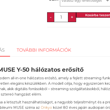
Kosárba tesze
-
+
ÁS
TOVÁBBI INFORMÁCIÓK
USE Y-50 hálózatos erősítő
ern all-in-one hálózatos erősítő, amely a fejlett streaming fun
gyetlen elegáns készülékben. A modell célja, hogy egyszerűen kez
ak, akik digitális forrásokból – streaming szolgáltatásokból, hálóz
sztereó hangzást elérni.
ása a letisztult használhatóságot, a nagyobb teljesítményt és a 
jubileumi MUSE széria az
Onkyo
közel 80 éves japán audioipari ör