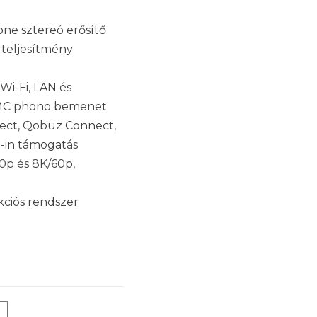
-one sztereó erősítő
Ω teljesítmény
i-Fi, LAN és
 MC phono bemenet
nect, Qobuz Connect,
t-in támogatás
0p és 8K/60p,
ciós rendszer