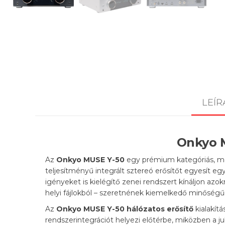
LEÍR
Onkyo M
Az
Onkyo MUSE Y-50
egy prémium kategóriás, mod
teljesítményű integrált sztereó erősítőt egyesít e
igényeket is kielégítő zenei rendszert kínáljon azokn
helyi fájlokból – szeretnének kiemelkedő minőségű 
Az
Onkyo MUSE Y-50 hálózatos erősítő
kialakít
rendszerintegrációt helyezi előtérbe, miközben a 