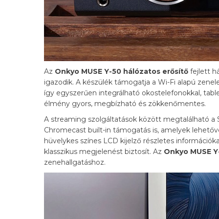
Az
Onkyo MUSE Y-50 hálózatos erősítő
fejlett 
igazodik. A készülék támogatja a Wi-Fi alapú zenele
így egyszerűen integrálható okostelefonokkal, tab
élmény gyors, megbízható és zökkenőmentes.
A streaming szolgáltatások között megtalálható a 
Chromecast built-in támogatás is, amelyek lehetővé
hüvelykes színes LCD kijelző részletes információk
klasszikus megjelenést biztosít. Az
Onkyo MUSE Y
zenehallgatáshoz.