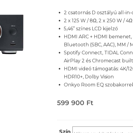
2 csatornás D osztályú all-in
2 x 125 W / 8Ω, 2 x 250 W / 4
5,46” színes LCD kijelző
HDMI ARC + HDMI bemenet, W
Bluetooth (SBC, AAC), MM /
Spotify Connect, TIDAL Con
AirPlay 2 és Chromecast buil
HDMI videó támogatás: 4K/12
HDR10+, Dolby Vision
Onkyo Room EQ szobakorrek
599 900
Ft
Szín