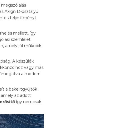
lt megszólalás
 és Axign D-osztályú
ntos teljesítményt
helés mellett, így
golási szemlélet
n, amely jól működik
tóság. A készülék
átékkonzolhoz vagy más
 támogatva a modern
ít a bakelitgyűjtők
 amely az adott
erősítő
így nemcsak