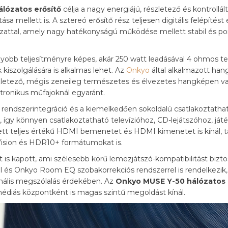
lózatos erősítő
célja a nagy energiájú, részletező és kontrollá
ellett is. A sztereó erősítő rész teljesen digitális felépítést
zattal, amely nagy hatékonyságú működése mellett stabil és po
bb teljesítményre képes, akár 250 watt leadásával 4 ohmos ter
iszolgálására is alkalmas lehet. Az
Onkyo
által alkalmazott han
szletező, mégis zeneileg természetes és élvezetes hangképen va
ktronikus műfajoknál egyaránt.
t rendszerintegráció és a kiemelkedően sokoldalú csatlakoztatha
k, így könnyen csatlakoztatható televízióhoz, CD-lejátszóhoz, j
tt teljes értékű HDMI bemenetet és HDMI kimenetet is kínál,
Vision és HDR10+ formátumokat is.
 kapott, ami szélesebb körű lemezjátszó-kompatibilitást biztos
l és Onkyo Room EQ szobakorrekciós rendszerrel is rendelkezik,
imális megszólalás érdekében. Az
Onkyo MUSE Y-50 hálózatos 
diás központként is magas szintű megoldást kínál.