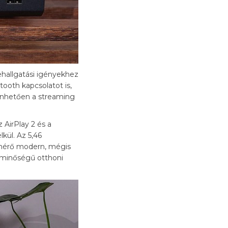
ehallgatási igényekhez
tooth kapcsolatot is,
zönhetően a streaming
 AirPlay 2 és a
kül. Az 5,46
U-mérő modern, mégis
 minőségű otthoni