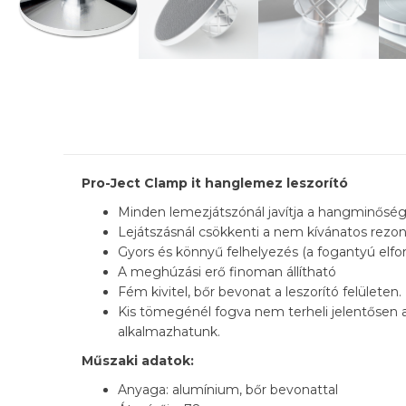
Pro-Ject Clamp it hanglemez leszorító
Minden lemezjátszónál javítja a hangminősé
Lejátszásnál csökkenti a nem kívánatos rezo
Gyors és könnyű felhelyezés (a fogantyú elfor
A meghúzási erő finoman állítható
Fém kivitel, bőr bevonat a leszorító felületen.
Kis tömegénél fogva nem terheli jelentősen a
alkalmazhatunk.
Műszaki adatok:
Anyaga: alumínium, bőr bevonattal