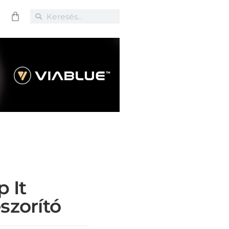
 It
szorító