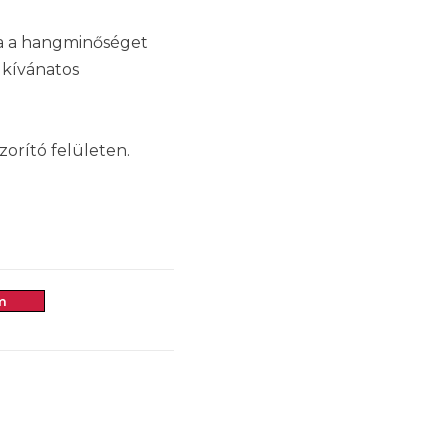
ja a hangminőséget
 kívánatos
zorító felületen.
m