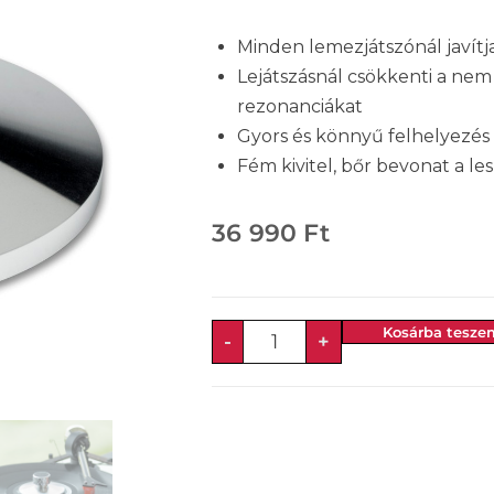
Minden lemezjátszónál javít
Lejátszásnál csökkenti a nem
rezonanciákat
Gyors és könnyű felhelyezés
Fém kivitel, bőr bevonat a les
36 990
Ft
Kosárba tesze
-
+