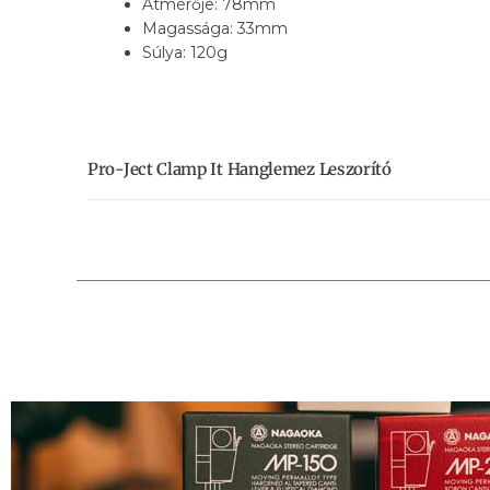
Átmérője: 78mm
Magassága: 33mm
Súlya: 120g
Pro-Ject Clamp It Hanglemez Leszorító