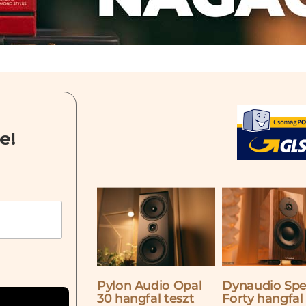
e!
Pylon Audio Opal
Dynaudio Spe
30 hangfal teszt
Forty hangfal