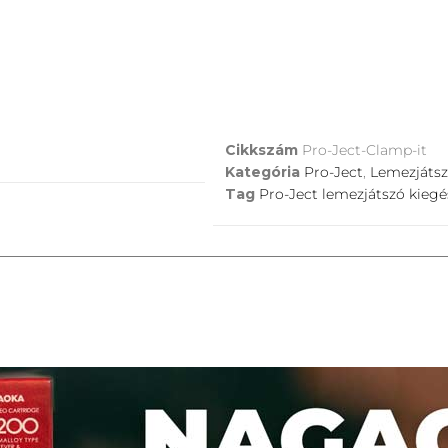
Cikkszám
Pro-Ject-Clamp-it
Kategória
Pro-Ject
,
Lemezjátsz
Tag
Pro-Ject lemezjátszó kiegé