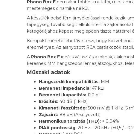
Phono Box E
nem akar többet mutatni, mint ami a
mesterséges dinamika nélkül.
A készülék belső fém árnyékolással rendelkezik, a
tápegység tovább segít elkülöníteni a zajforrásoka
kategóriájához képest meglepően tiszta háttérrel é
Kompakt mérete lehetővé teszi, hogy közvetlenül a
eredményez. Az aranyozott RCA csatlakozók stabil, 
A
Phono Box E
ideális választás azoknak, akik mo
keresnek MM hangszedős lemezjátszójukhoz, felesleg
Műszaki adatok
Hangszedő kompatibilitás:
MM
Bemeneti impedancia:
47 kΩ
Bemeneti kapacitás:
120 pF
Erősítés:
40 dB (1 kHz)
Kimeneti feszültség:
500 mV @ 1 kHz (5 m
Zajszint:
88 dB (A-súlyozott)
Harmonikus torzítás (THD):
< 0,04%
RIAA pontosság:
20 Hz – 20 kHz (+0,5 / −0,2