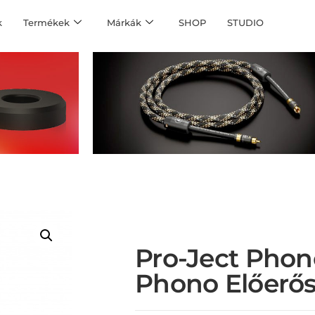
k
Termékek
Márkák
SHOP
STUDIO
Pro-Ject Phon
Phono Előerős