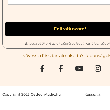
Értesülj elsőként az akciókról és izgalmas újdonságok
Kövess a friss tartalmakért és újdonságok
Copyright 2026 GedeonAudio.hu
Kapcsolat