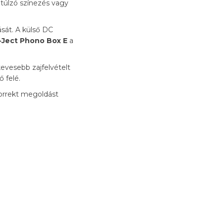
túlzó színezés vagy
sát. A külső DC
-Ject Phono Box E
a
evesebb zajfelvételt
 felé.
korrekt megoldást