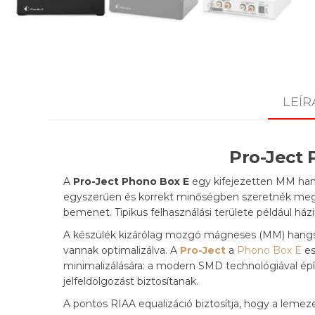
LEÍR
Pro-Ject 
A
Pro-Ject Phono Box E
egy kifejezetten MM hang
egyszerűen és korrekt minőségben szeretnék megol
bemenet. Tipikus felhasználási területe például há
A készülék kizárólag mozgó mágneses (MM) hangsze
vannak optimalizálva. A
Pro-Ject
a
Phono Box E
es
minimalizálására: a modern SMD technológiával építe
jelfeldolgozást biztosítanak.
A pontos RIAA equalizáció biztosítja, hogy a lemeze