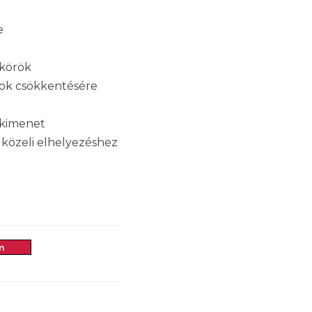
e
mkörök
rok csökkentésére
 kimenet
közeli elhelyezéshez
m