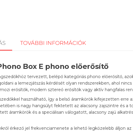
ÁS
TOVÁBBI INFORMÁCIÓK
Phono Box E phono előerősítő
szedőkhöz tervezett, belépő kategóriás phono előerősítő, azok
dani a lemezjátszás kérdését olyan rendszerekben, ahol nincs
zimozi erősítők, modern sztereó erősítők vagy aktív hangfalas re
dőkkel használható, így a belső áramkörök kifejezetten erre az
etében is nagy hangsúlyt fektetett az alacsony zajszintre és a to
tt áramkörök és a speciálisan válogatott, alacsony zajú alkatrész
kről érkező jel frekvenciamenete a lehető legközelebb álljon az 