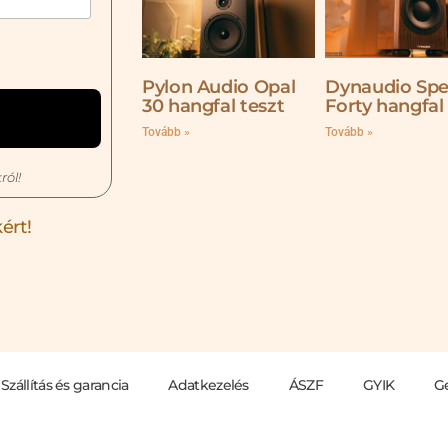
Pylon Audio Opal
Dynaudio Spe
30 hangfal teszt
Forty hangfal
Tovább »
Tovább »
ról!
ért!
Szállítás és garancia
Adatkezelés
ÁSZF
GYIK
G