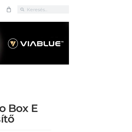
o Box E
ítő