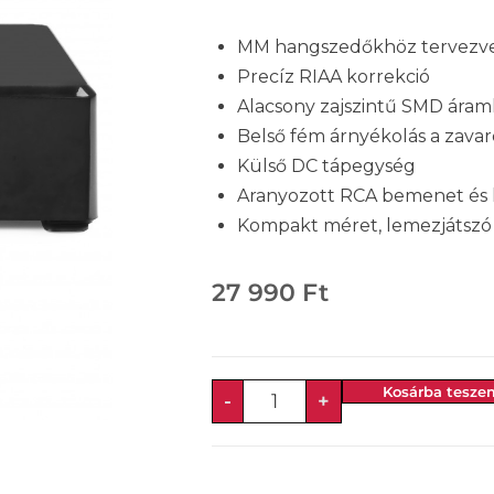
MM hangszedőkhöz tervezv
Precíz RIAA korrekció
Alacsony zajszintű SMD ára
Belső fém árnyékolás a zava
Külső DC tápegység
Aranyozott RCA bemenet és
Kompakt méret, lemezjátszó 
27 990
Ft
Kosárba tesze
-
+