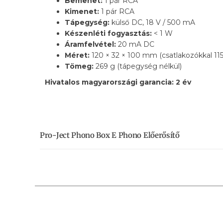
Bemenet:
1 pár RCA
Kimenet:
1 pár RCA
Tápegység:
külső DC, 18 V / 500 mA
Készenléti fogyasztás:
< 1 W
Áramfelvétel:
20 mA DC
Méret:
120 × 32 × 100 mm (csatlakozókkal 1
Tömeg:
269 g (tápegység nélkül)
Hivatalos magyarországi garancia: 2 év
Pro-Ject Phono Box E Phono Előerősítő