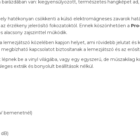
 barázdában van: kiegyensúlyozott, természetes hangképet ad, 
mely hatékonyan csökkenti a külső elektromágneses zavarok hatá
t az érzékeny jelerősítő fokozatoktól. Ennek köszönhetően a
Pro
s alacsony zajszinttel működik.
 lemezjátszó közelében kapjon helyet, ami rövidebb jelutat és k
megbízható kapcsolatot biztosítanak a lemezjátszó és az erősítő
st lépnek be a vinyl világába, vagy egy egyszerű, de műszakilag 
es extrák és bonyolult beállítások nélkül.
V bemenetnél)
 dB)