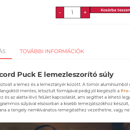
Kosárba tesze
-
+
ÁS
TOVÁBBI INFORMÁCIÓK
cord Puck E lemezleszorító súly
biztosít a lemez és a lemeztányér között. A tömör alumíniumból 
langoktól mentes, letisztult formájával pedig jól kiegészíti a
Pro
mez és az alatta lévő felület kapcsolatát, ami segíthet a lehető l
grammos súlyával elsősorban a kisebb lemezjátszókhoz készült, 
ntana a tengely nemkívánatos remegéséhez vezethetne, vagy n