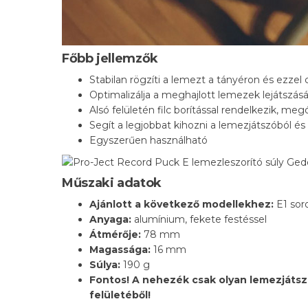
Főbb jellemzők
Stabilan rögzíti a lemezt a tányéron és ezze
Optimalizálja a meghajlott lemezek lejátszásá
Alsó felületén filc borítással rendelkezik, m
Segít a legjobbat kihozni a lemezjátszóból é
Egyszerűen használható
Műszaki adatok
Ajánlott a következő modellekhez:
E1 sor
Anyaga:
alumínium, fekete festéssel
Átmérője:
78 mm
Magassága:
16 mm
Súlya:
190 g
Fontos! A nehezék csak olyan lemezjátszón
felületéből!