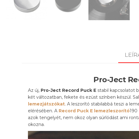
LEÍR
Pro-Ject Re
Az új,
Pro-Ject
Record Puck E
stabil kapcsolatot 
két változatban, fekete és ezüst színben készül. Sal
lemezjátszókat
. A leszorító stabilabbá teszi a le
elérésében. A
Record Puck E lemezleszorító
190 
azok tengelyét, nem okoz olyan súrlódást ami ro
okozna.