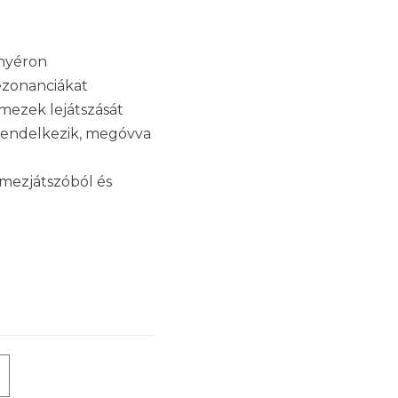
ányéron
ezonanciákat
emezek lejátszását
l rendelkezik, megóvva
emezjátszóból és