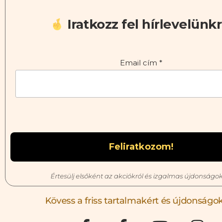
Iratkozz fel hírlevelünkr
Email cím
*
Értesülj elsőként az akciókról és izgalmas újdonságok
Kövess a friss tartalmakért és újdonságok