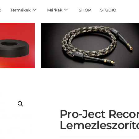
k
Termékek
Márkák
SHOP
STUDIO
Pro-Ject Reco
Lemezleszorít