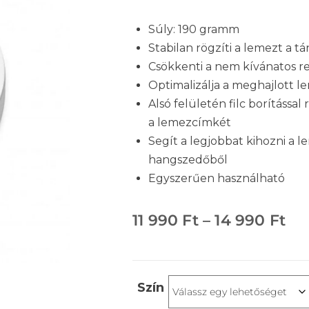
Súly: 190 gramm
Stabilan rögzíti a lemezt a t
Csökkenti a nem kívánatos r
Optimalizálja a meghajlott l
Alsó felületén filc borítássa
a lemezcímkét
Segít a legjobbat kihozni a l
hangszedőből
Egyszerűen használható
11 990
Ft
–
14 990
Ft
Szín