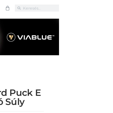
rd Puck E
ó Súly