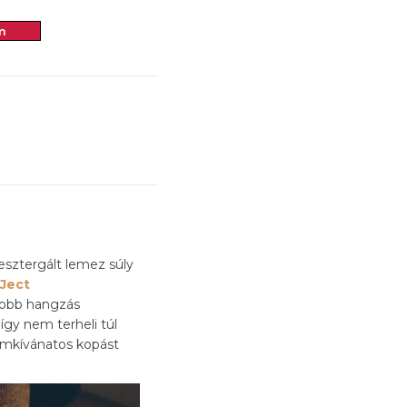
m
esztergált lemez súly
-Ject
egjobb hangzás
így nem terheli túl
emkívánatos kopást