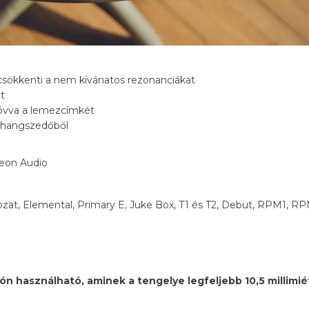
l csökkenti a nem kívánatos rezonanciákat
t
egóvva a lemezcímkét
s hangszedőből
ozat, Elemental, Primary E, Juke Box, T1 és T2, Debut, RPM1, RP
 használható, aminek a tengelye legfeljebb 10,5 millimiéte