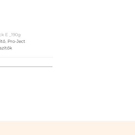
k E _190g
ítő
,
Pro-Ject
szítők