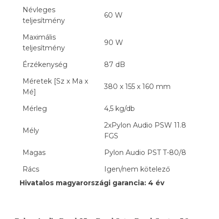
Névleges
60 W
teljesítmény
Maximális
90 W
teljesítmény
Érzékenység
87 dB
Méretek [Sz x Ma x
380 x 155 x 160 mm
Mé]
Mérleg
4,5 kg/db
2xPylon Audio PSW 11.8
Mély
FGS
Magas
Pylon Audio PST T-80/8
Rács
Igen/nem kötelező
Hivatalos magyarországi garancia: 4 év