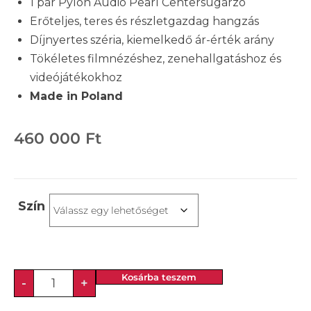
1 pár Pylon Audio Pearl Centersugárzó
Erőteljes, teres és részletgazdag hangzás
Díjnyertes széria, kiemelkedő ár-érték arány
Tökéletes filmnézéshez, zenehallgatáshoz és
videójátékokhoz
Made in Poland
460 000
Ft
Szín
Kosárba teszem
-
+