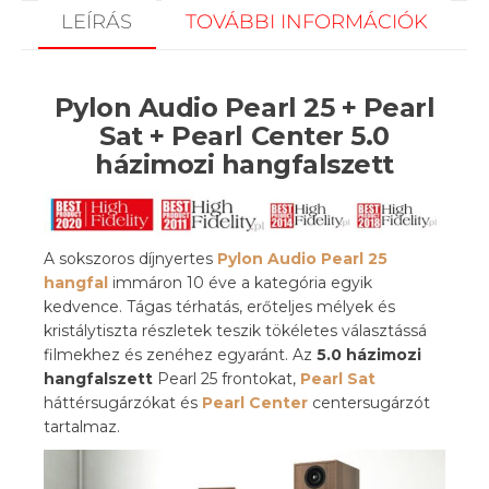
LEÍRÁS
TOVÁBBI INFORMÁCIÓK
Pylon Audio Pearl 25 + Pearl
Sat + Pearl Center 5.0
házimozi hangfalszett
A sokszoros díjnyertes
Pylon Audio Pearl 25
hangfal
immáron 10 éve a kategória egyik
kedvence. Tágas térhatás, erőteljes mélyek és
kristálytiszta részletek teszik tökéletes választássá
filmekhez és zenéhez egyaránt. Az
5.0 házimozi
hangfalszett
Pearl 25 frontokat,
Pearl Sat
háttérsugárzókat és
Pearl Center
centersugárzót
tartalmaz.