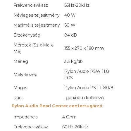
Frekvenciaválasz
65Hz-20kHz
Névleges teljesítmény
40 W
Maximális teljesítmény
60 W
Érzékenység
84 dB
Méretek [Sz x Ma x
155 x 270 x 160 mm
Mé]
Mérleg
3,3 kg/db
Pylon Audio PSW 11.8
Mély-közép
FGS
Magas
Pylon Audio PST T-80/8
Rács
Igen/nem kötelező
Pylon Audio Pearl Center centersugárzó
:
Impedancia
4 Ohm
Frekvenciaválasz
60Hz-20kHz