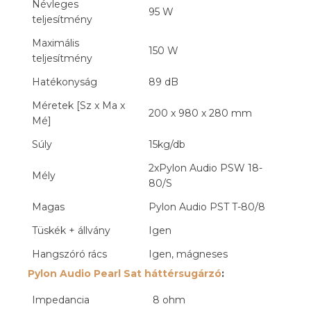
Névleges
95 W
teljesítmény
Maximális
150 W
teljesítmény
Hatékonyság
89 dB
Méretek [Sz x Ma x
200 x 980 x 280 mm
Mé]
Súly
15kg/db
2xPylon Audio PSW 18-
Mély
80/S
Magas
Pylon Audio PST T-80/8
Tüskék + állvány
Igen
Hangszóró rács
Igen, mágneses
Pylon Audio Pearl Sat háttérsugárzó
:
Impedancia
8 ohm