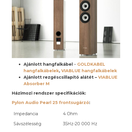
Ajánlott hangfalkábel
–
GOLDKABEL
hangfalkábelek
,
VIABLUE hangfalkábelek
Ajánlott rezgéscsillapító alátét –
VIABLUE
Absorber M
Házimozi rendszer specifikációk:
Pylon Audio Pearl 25 frontsugárzó
:
Impedancia
4 Ohm
Sávszélesség
35Hz-20 000 Hz