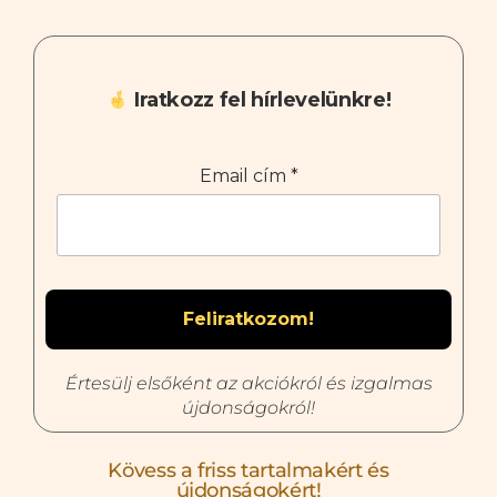
Iratkozz fel hírlevelünkre!
Email cím
*
Értesülj elsőként az akciókról és izgalmas
újdonságokról!
Kövess a friss tartalmakért és
újdonságokért!