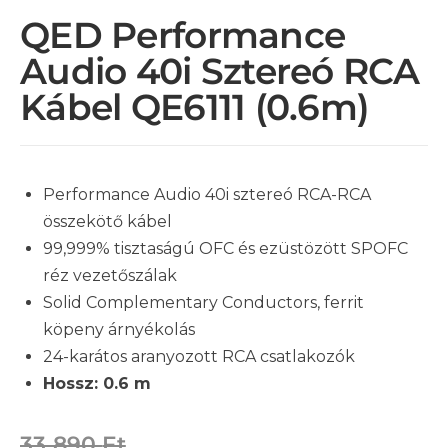
QED Performance
Audio 40i Sztereó RCA
Kábel QE6111 (0.6m)
Performance Audio 40i sztereó RCA-RCA
összekötő kábel
99,999% tisztaságú OFC és ezüstözött SPOFC
réz vezetőszálak
Solid Complementary Conductors, ferrit
köpeny árnyékolás
24-karátos aranyozott RCA csatlakozók
Hossz: 0.6 m
33 890
Ft