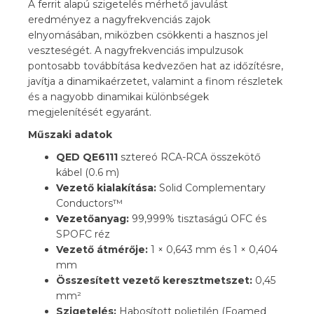
A ferrit alapú szigetelés mérhető javulást
eredményez a nagyfrekvenciás zajok
elnyomásában, miközben csökkenti a hasznos jel
veszteségét. A nagyfrekvenciás impulzusok
pontosabb továbbítása kedvezően hat az időzítésre,
javítja a dinamikaérzetet, valamint a finom részletek
és a nagyobb dinamikai különbségek
megjelenítését egyaránt.
Műszaki adatok
QED QE6111
sztereó RCA-RCA összekötő
kábel (0.6 m)
Vezető kialakítása:
Solid Complementary
Conductors™
Vezetőanyag:
99,999% tisztaságú OFC és
SPOFC réz
Vezető átmérője:
1 × 0,643 mm és 1 × 0,404
mm
Összesített vezető keresztmetszet:
0,45
mm²
Szigetelés:
Habosított polietilén (Foamed