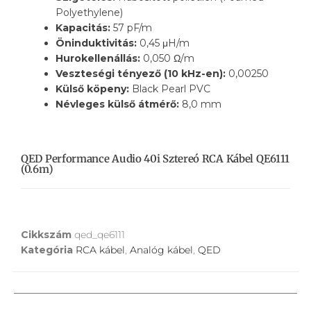
Polyethylene)
Kapacitás:
57 pF/m
Öninduktivitás:
0,45 μH/m
Hurokellenállás:
0,050 Ω/m
Veszteségi tényező (10 kHz-en):
0,00250
Külső köpeny:
Black Pearl PVC
Névleges külső átmérő:
8,0 mm
QED Performance Audio 40i Sztereó RCA Kábel QE6111
(0.6m)
Cikkszám
qed_qe6111
Kategória
RCA kábel
,
Analóg kábel
,
QED