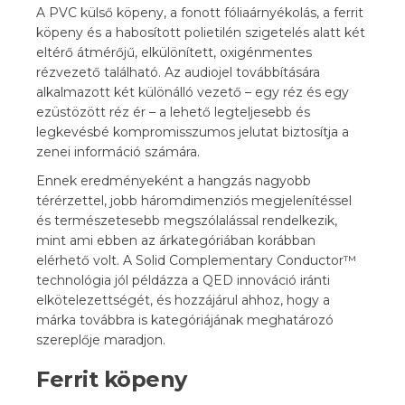
A PVC külső köpeny, a fonott fóliaárnyékolás, a ferrit
köpeny és a habosított polietilén szigetelés alatt két
eltérő átmérőjű, elkülönített, oxigénmentes
rézvezető található. Az audiojel továbbítására
alkalmazott két különálló vezető – egy réz és egy
ezüstözött réz ér – a lehető legteljesebb és
legkevésbé kompromisszumos jelutat biztosítja a
zenei információ számára.
Ennek eredményeként a hangzás nagyobb
térérzettel, jobb háromdimenziós megjelenítéssel
és természetesebb megszólalással rendelkezik,
mint ami ebben az árkategóriában korábban
elérhető volt. A Solid Complementary Conductor™
technológia jól példázza a QED innováció iránti
elkötelezettségét, és hozzájárul ahhoz, hogy a
márka továbbra is kategóriájának meghatározó
szereplője maradjon.
Ferrit köpeny