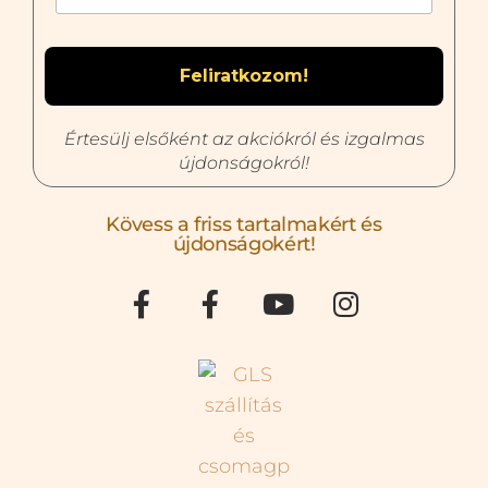
Értesülj elsőként az akciókról és izgalmas
újdonságokról!
Kövess a friss tartalmakért és
újdonságokért!