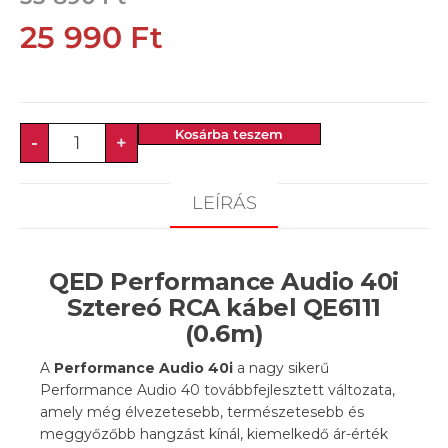
25 990
Ft
Kosárba teszem
-
+
LEÍRÁS
QED Performance Audio 40i
Sztereó RCA kábel QE6111
(0.6m)
A
Performance Audio 40i
a nagy sikerű
Performance Audio 40 továbbfejlesztett változata,
amely még élvezetesebb, természetesebb és
meggyőzőbb hangzást kínál, kiemelkedő ár-érték