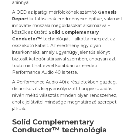
aránnyal.
A QED az iparági mérföldkőnek számító
Genesis
Report
kutatásainak eredményeire építve, valamint
innovatív műszaki megoldásokat alkalmazva –
köztük az úttörő
Solid Complementary
Conductor™
technológiát – alkotta meg ezt az
összekötő kábelt. Az eredmény egy olyan
interkonnekt, amely ugyanúgy jelentős előnyt
biztosít kategóriatársaival szemben, ahogyan azt
több mint hat évvel korábban az eredeti
Performance Audio 40 is tette.
A Performance Audio 40i a részletekben gazdag,
dinamikus és kiegyensúlyozott hangvisszaadás
révén méltó választás minden olyan rendszerhez,
ahol a jelátvitel minősége meghatározó szerepet
játszik.
Solid Complementary
Conductor™ technológia