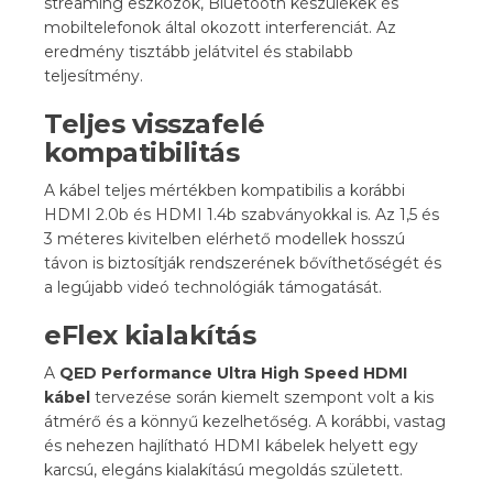
streaming eszközök, Bluetooth készülékek és
mobiltelefonok által okozott interferenciát. Az
eredmény tisztább jelátvitel és stabilabb
teljesítmény.
Teljes visszafelé
kompatibilitás
A kábel teljes mértékben kompatibilis a korábbi
HDMI 2.0b és HDMI 1.4b szabványokkal is. Az 1,5 és
3 méteres kivitelben elérhető modellek hosszú
távon is biztosítják rendszerének bővíthetőségét és
a legújabb videó technológiák támogatását.
eFlex kialakítás
A
QED
Performance Ultra High Speed HDMI
kábel
tervezése során kiemelt szempont volt a kis
átmérő és a könnyű kezelhetőség. A korábbi, vastag
és nehezen hajlítható HDMI kábelek helyett egy
karcsú, elegáns kialakítású megoldás született.