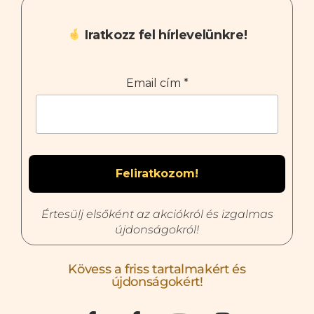
Iratkozz fel hírlevelünkre!
Email cím
*
Értesülj elsőként az akciókról és izgalmas
újdonságokról!
Kövess a friss tartalmakért és
újdonságokért!