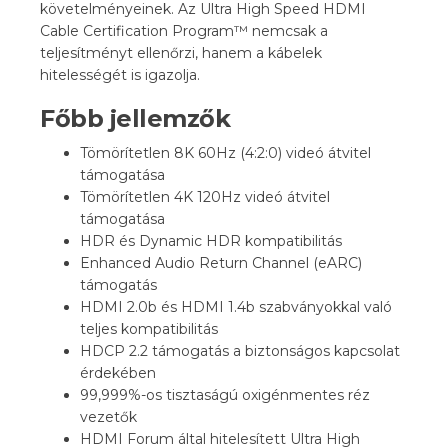
követelményeinek. Az Ultra High Speed HDMI
Cable Certification Program™ nemcsak a
teljesítményt ellenőrzi, hanem a kábelek
hitelességét is igazolja.
Főbb jellemzők
Tömörítetlen 8K 60Hz (4:2:0) videó átvitel
támogatása
Tömörítetlen 4K 120Hz videó átvitel
támogatása
HDR és Dynamic HDR kompatibilitás
Enhanced Audio Return Channel (eARC)
támogatás
HDMI 2.0b és HDMI 1.4b szabványokkal való
teljes kompatibilitás
HDCP 2.2 támogatás a biztonságos kapcsolat
érdekében
99,999%-os tisztaságú oxigénmentes réz
vezetők
HDMI Forum által hitelesített Ultra High