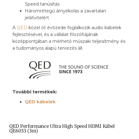
Speed tanúsítás
Háromrétegű árnyékolás a zavartalan
jelátvitelért
A
QED
közel öt évtizede foglalkozik audio kábelek
fejlesztésével, és a vállalat filozófiájának
középpontjában a mérhető műszaki teljesítmény és
a tudományos alapú tervezés áll.
További termékek:
QED kábelek
QED Performance Ultra High Speed HDMI Kábel
QE6033 (3m)