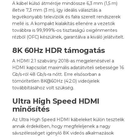
A kábel külső átmérője mindössze 6,3 mm (1,5 m)
illetve 7,3 mm (3 m), így ideális választás a
legvékonyabb televíziók és falra szerelt rendszerek
mellé is. A kompakt kialakítás ellenére a vezetők
továbbra is 99,999%-os tisztaságú oxigénmentes
rézből (OFC) készülnek, garantálva a kiváló jelátvitelt.
8K 60Hz HDR támogatás
A HDMI 2.1 szabvány 2018-as megjelenésével a
HDMI kapcsolat maximális adatátviteli sebessége 16
Gb/s-ról 48 Gb/s-ra nőtt. Erre elsősorban a
tömörítetlen 8K@60Hz (4:2:0) videójelek
továbbításához volt szükség.
Ultra High Speed HDMI
minősítés
Az Ultra High Speed HDMI kábeleket külön tesztelik
annak érdekében, hogy megfeleljenek a nagy
sávszélességet igénylő 8K videós alkalmazások