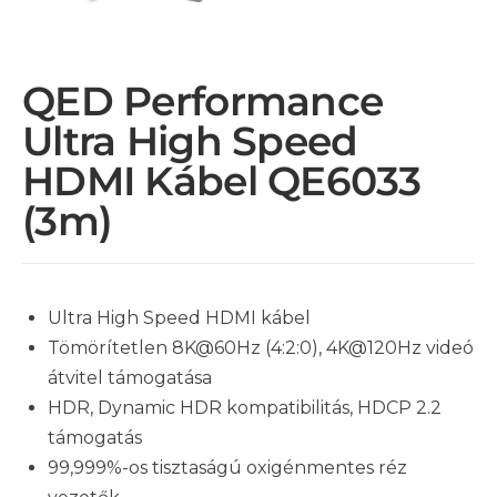
QED Performance
Ultra High Speed
HDMI Kábel QE6033
(3m)
Ultra High Speed HDMI kábel
Tömörítetlen 8K@60Hz (4:2:0), 4K@120Hz videó
átvitel támogatása
HDR, Dynamic HDR kompatibilitás, HDCP 2.2
támogatás
99,999%-os tisztaságú oxigénmentes réz