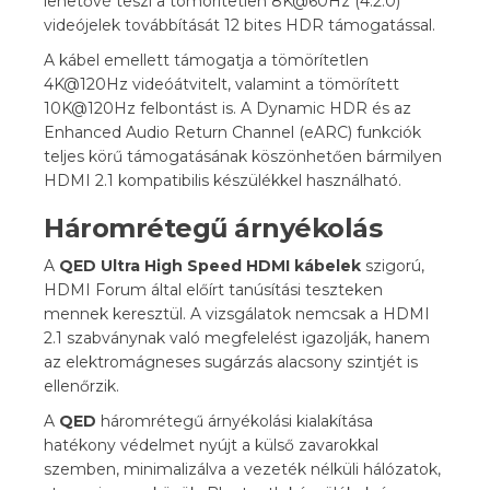
lehetővé teszi a tömörítetlen 8K@60Hz (4:2:0)
videójelek továbbítását 12 bites HDR támogatással.
A kábel emellett támogatja a tömörítetlen
4K@120Hz videóátvitelt, valamint a tömörített
10K@120Hz felbontást is. A Dynamic HDR és az
Enhanced Audio Return Channel (eARC) funkciók
teljes körű támogatásának köszönhetően bármilyen
HDMI 2.1 kompatibilis készülékkel használható.
Háromrétegű árnyékolás
A
QED Ultra High Speed HDMI kábelek
szigorú,
HDMI Forum által előírt tanúsítási teszteken
mennek keresztül. A vizsgálatok nemcsak a HDMI
2.1 szabványnak való megfelelést igazolják, hanem
az elektromágneses sugárzás alacsony szintjét is
ellenőrzik.
A
QED
háromrétegű árnyékolási kialakítása
hatékony védelmet nyújt a külső zavarokkal
szemben, minimalizálva a vezeték nélküli hálózatok,