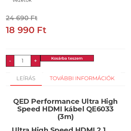
vezetők
24 690
Ft
18 990
Ft
Kosárba teszem
-
+
LEÍRÁS
TOVÁBBI INFORMÁCIÓK
QED Performance Ultra High
Speed HDMI kábel QE6033
(3m)
Ultra High Speed HDMI 2.1