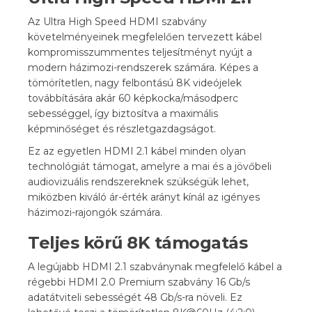
Az Ultra High Speed HDMI szabvány
követelményeinek megfelelően tervezett kábel
kompromisszummentes teljesítményt nyújt a
modern házimozi-rendszerek számára. Képes a
tömörítetlen, nagy felbontású 8K videójelek
továbbítására akár 60 képkocka/másodperc
sebességgel, így biztosítva a maximális
képminőséget és részletgazdagságot.
Ez az egyetlen HDMI 2.1 kábel minden olyan
technológiát támogat, amelyre a mai és a jövőbeli
audiovizuális rendszereknek szükségük lehet,
miközben kiváló ár-érték arányt kínál az igényes
házimozi-rajongók számára.
Teljes körű 8K támogatás
A legújabb HDMI 2.1 szabványnak megfelelő kábel a
régebbi HDMI 2.0 Premium szabvány 16 Gb/s
adatátviteli sebességét 48 Gb/s-ra növeli. Ez