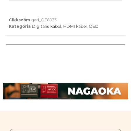
Cikkszám
qed_QE6033
Kategória
Digitális kábel
,
HDMI kábel
,
QED