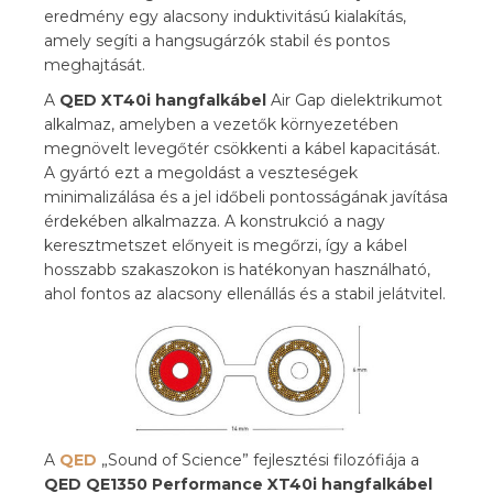
eredmény egy alacsony induktivitású kialakítás,
amely segíti a hangsugárzók stabil és pontos
meghajtását.
A
QED XT40i hangfalkábel
Air Gap dielektrikumot
alkalmaz, amelyben a vezetők környezetében
megnövelt levegőtér csökkenti a kábel kapacitását.
A gyártó ezt a megoldást a veszteségek
minimalizálása és a jel időbeli pontosságának javítása
érdekében alkalmazza. A konstrukció a nagy
keresztmetszet előnyeit is megőrzi, így a kábel
hosszabb szakaszokon is hatékonyan használható,
ahol fontos az alacsony ellenállás és a stabil jelátvitel.
A
QED
„Sound of Science” fejlesztési filozófiája a
QED QE1350 Performance XT40i hangfalkábel