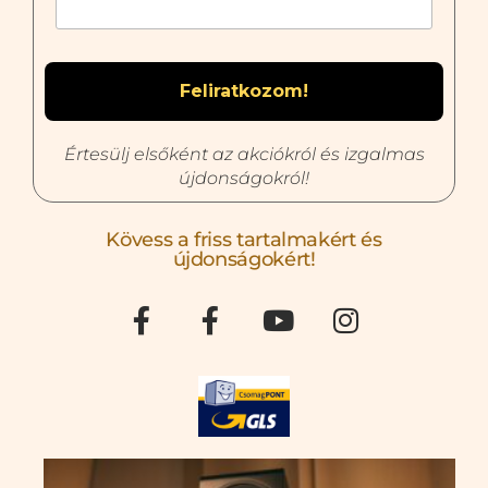
Értesülj elsőként az akciókról és izgalmas
újdonságokról!
Kövess a friss tartalmakért és
újdonságokért!