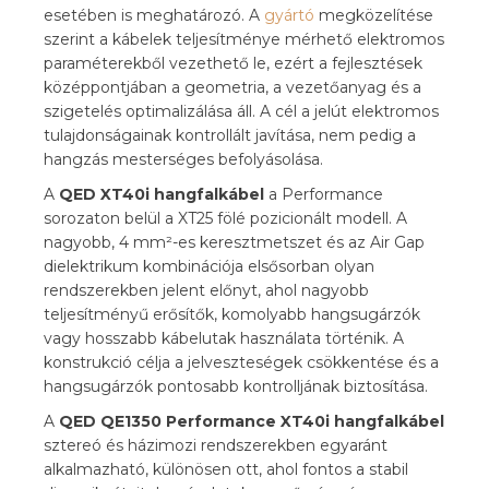
esetében is meghatározó. A
gyártó
megközelítése
szerint a kábelek teljesítménye mérhető elektromos
paraméterekből vezethető le, ezért a fejlesztések
középpontjában a geometria, a vezetőanyag és a
szigetelés optimalizálása áll. A cél a jelút elektromos
tulajdonságainak kontrollált javítása, nem pedig a
hangzás mesterséges befolyásolása.
A
QED XT40i hangfalkábel
a Performance
sorozaton belül a XT25 fölé pozicionált modell. A
nagyobb, 4 mm²-es keresztmetszet és az Air Gap
dielektrikum kombinációja elsősorban olyan
rendszerekben jelent előnyt, ahol nagyobb
teljesítményű erősítők, komolyabb hangsugárzók
vagy hosszabb kábelutak használata történik. A
konstrukció célja a jelveszteségek csökkentése és a
hangsugárzók pontosabb kontrolljának biztosítása.
A
QED QE1350 Performance XT40i hangfalkábel
sztereó és házimozi rendszerekben egyaránt
alkalmazható, különösen ott, ahol fontos a stabil