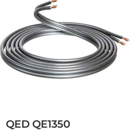
QED QE1350