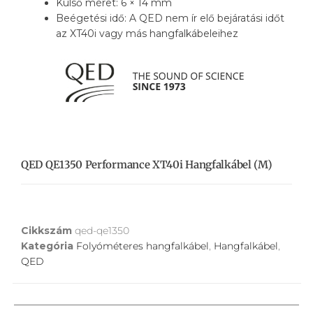
Külső méret: 6 × 14 mm
Beégetési idő: A QED nem ír elő bejáratási időt
az XT40i vagy más hangfalkábeleihez
QED QE1350 Performance XT40i Hangfalkábel (m)
Cikkszám
qed-qe1350
Kategória
Folyóméteres hangfalkábel
,
Hangfalkábel
,
QED