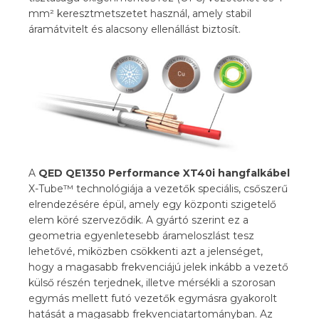
mm² keresztmetszetet használ, amely stabil
áramátvitelt és alacsony ellenállást biztosít.
A
QED QE1350 Performance XT40i hangfalkábel
X-Tube™ technológiája a vezetők speciális, csőszerű
elrendezésére épül, amely egy központi szigetelő
elem köré szerveződik. A gyártó szerint ez a
geometria egyenletesebb árameloszlást tesz
lehetővé, miközben csökkenti azt a jelenséget,
hogy a magasabb frekvenciájú jelek inkább a vezető
külső részén terjednek, illetve mérsékli a szorosan
egymás mellett futó vezetők egymásra gyakorolt
hatását a magasabb frekvenciatartományban. Az