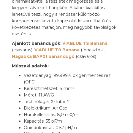
dinamikaátvitel, a részletek megőrzése és a
kiegyensúlyozott hangkép. A kábel kialakítása
lehetővé teszi, hogy a rendszer különböző
komponensei közötti kapcsolat kiszámítható és
következetes maradjon, még nagyobb távolságok
esetén is.
Ajánlott banándugók
:
VIABLUE TS Banana
(csavaros),
VIABLUE T8 Banana
(forrasztós),
Nagaoka BAP01 banándugó
(csavaros)
Műszaki adatok:
Vezetőanyag: 99,999% oxigénmentes réz
(OFC)
Keresztmetszet: 4 mm²
Méret: 11 AWG
Technológia: X-Tube™
Dielektrikum: Air Gap
Hurokellenállás: 8,0 mΩ/m
Kapacitás: 35 pF/m
Öninduktivitás: 0,57 μH/m