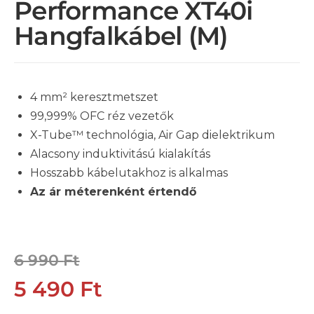
Performance XT40i
Hangfalkábel (m)
4 mm² keresztmetszet
99,999% OFC réz vezetők
X-Tube™ technológia, Air Gap dielektrikum
Alacsony induktivitású kialakítás
Hosszabb kábelutakhoz is alkalmas
Az ár méterenként értendő
6 990
Ft
5 490
Ft