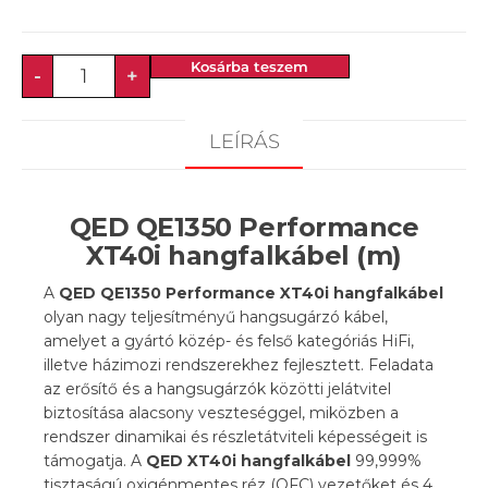
Kosárba teszem
-
+
LEÍRÁS
QED QE1350 Performance
XT40i hangfalkábel (m)
A
QED QE1350 Performance XT40i hangfalkábel
olyan nagy teljesítményű hangsugárzó kábel,
amelyet a gyártó közép- és felső kategóriás HiFi,
illetve házimozi rendszerekhez fejlesztett. Feladata
az erősítő és a hangsugárzók közötti jelátvitel
biztosítása alacsony veszteséggel, miközben a
rendszer dinamikai és részletátviteli képességeit is
támogatja. A
QED XT40i hangfalkábel
99,999%
tisztaságú oxigénmentes réz (OFC) vezetőket és 4