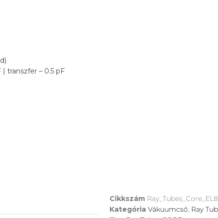
ed)
| transzfer – 0.5 pF
Cikkszám
Ray_Tubes_Core_EL
Kategória
Vákuumcső
,
Ray Tub