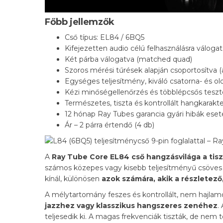
Főbb jellemzők
Cső típus: EL84 / 6BQ5
Kifejezetten audio célú felhasználásra válogat
Két párba válogatva (matched quad)
Szoros mérési tűrések alapján csoportosítva 
Egységes teljesítmény, kiváló csatorna- és ol
Kézi minőségellenőrzés és többlépcsős teszte
Természetes, tiszta és kontrollált hangkarakt
12 hónap Ray Tubes garancia gyári hibák ese
Ár – 2 párra értendő (4 db)
A
Ray Tube Core EL84
cső
hangzásvilága a tis
számos közepes vagy kisebb teljesítményű csöves e
kínál, különösen
azok számára, akik a részletez
A mélytartomány feszes és kontrollált, nem hajlamos
jazzhez vagy klasszikus hangszeres zenéhez
.
teljesedik ki. A magas frekvenciák tiszták, de nem 