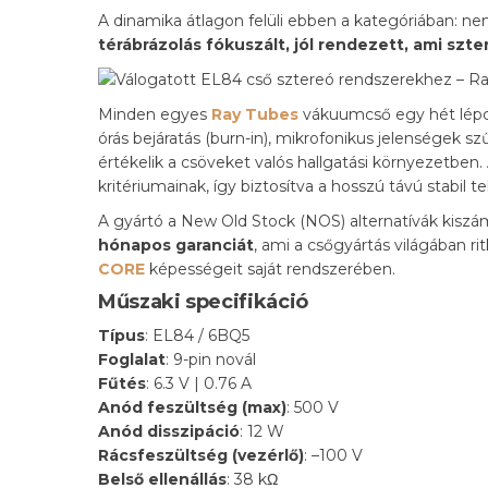
A dinamika átlagon felüli ebben a kategóriában: 
térábrázolás fókuszált, jól rendezett, ami sz
Minden egyes
Ray Tubes
vákuumcső egy hét lépcs
órás bejáratás (burn-in), mikrofonikus jelenségek
értékelik a csöveket valós hallgatási környezetbe
kritériumainak, így biztosítva a hosszú távú stabil 
A gyártó a New Old Stock (NOS) alternatívák kiszám
hónapos garanciát
, ami a csőgyártás világában r
CORE
képességeit saját rendszerében.
Műszaki specifikáció
Típus
: EL84 / 6BQ5
Foglalat
: 9-pin novál
Fűtés
: 6.3 V | 0.76 A
Anód feszültség (max)
: 500 V
Anód disszipáció
: 12 W
Rácsfeszültség (vezérlő)
: –100 V
Belső ellenállás
: 38 kΩ