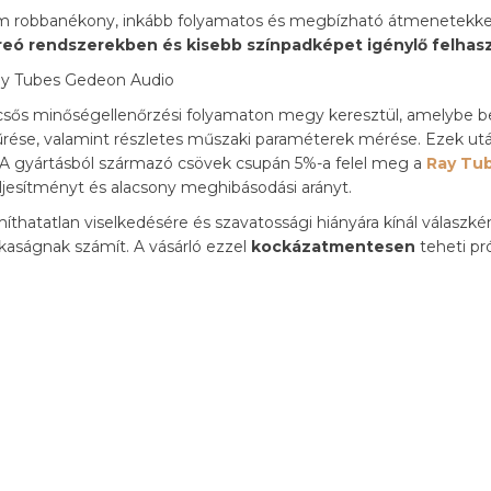
nem robbanékony, inkább folyamatos és megbízható átmenetekkel
tereó rendszerekben és kisebb színpadképet igénylő felhas
ős minőségellenőrzési folyamaton megy keresztül, amelybe be
 szűrése, valamint részletes műszaki paraméterek mérése. Ezek 
n. A gyártásból származó csövek csupán 5%-a felel meg a
Ray Tu
teljesítményt és alacsony meghibásodási arányt.
íthatatlan viselkedésére és szavatossági hiányára kínál válaszk
itkaságnak számít. A vásárló ezzel
kockázatmentesen
teheti pr