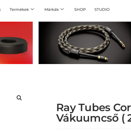
k
Termékek
Márkák
SHOP
STUDIO
Ray Tubes Co
Vákuumcső ( 2