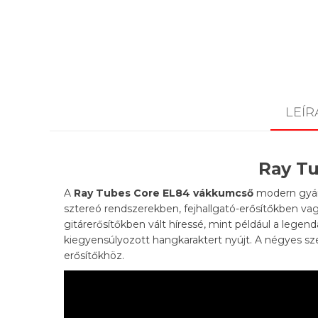
LEÍR
Ray T
A
Ray Tubes Core EL84
vákkumcső
modern gyárt
sztereó rendszerekben, fejhallgató-erősítőkben va
gitárerősítőkben vált híressé, mint például a legend
kiegyensúlyozott hangkaraktert nyújt. A négyes sz
erősítőkhöz.