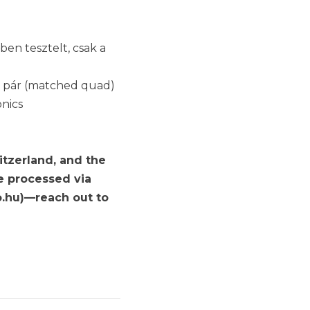
ben tesztelt, csak a
2 pár (matched quad)
onics
itzerland, and the
re processed via
.hu)—reach out to