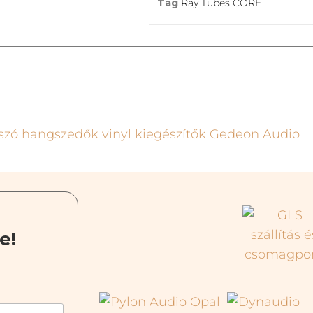
Tag
Ray Tubes CORE
e!