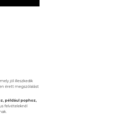
mely jól illeszkedik
en érett megszólalást
z, például pophoz,
s felvételeknél
nak.