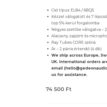
Cső típus: EL84 / 6BQ5
Kézzel válogatott és 7 lépcső
top 5% kerül forgalomba
Négyes szettbe válogatva – 
Alacsony zajszint és microph
Ray Tubes CORE széria
Ár – 2 párra értendő (4 db)
We ship across Europe, Sw
UK. International orders a
email (hello@gedeonaudio
us for assistance.
74 500
Ft