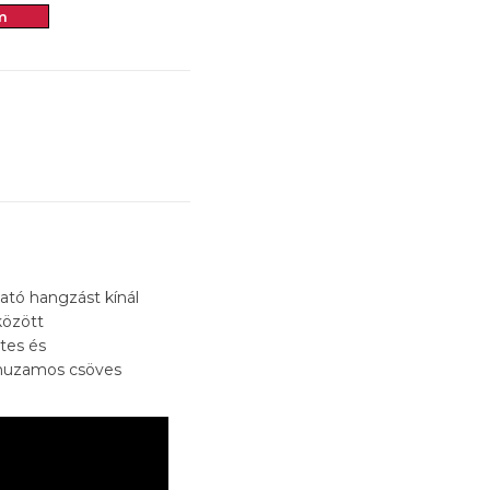
m
ató hangzást kínál
között
etes és
árhuzamos csöves