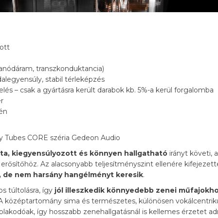
ott
(anódáram, transzkonduktancia)
dalegyensúly, stabil térleképzés
lés – csak a gyártásra került darabok kb. 5%-a kerül forgalomba
er
tén
zta, kiegyensúlyozott és könnyen hallgatható
irányt követi, a
rősítőhöz. Az alacsonyabb teljesítményszint ellenére kifejezett
ő, de nem harsány hangélményt keresik
.
 túltolásra, így
jól illeszkedik könnyedebb zenei műfajokho
 A középtartomány sima és természetes, különösen vokálcentriku
tolakodóak, így hosszabb zenehallgatásnál is kellemes érzetet ad