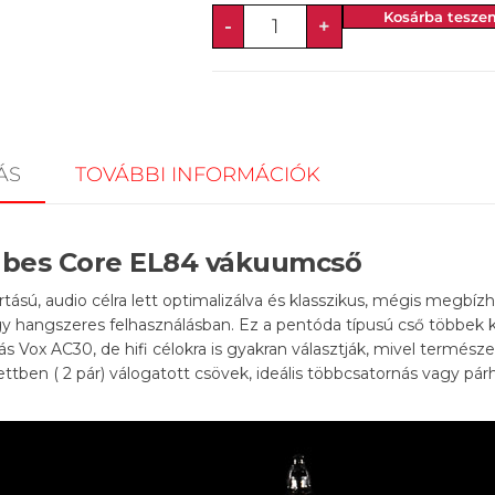
Kosárba tesze
-
+
ÁS
TOVÁBBI INFORMÁCIÓK
ubes Core EL84 vákuumcső
ású, audio célra lett optimalizálva és klasszikus, mégis megbízh
gy hangszeres felhasználásban. Ez a pentóda típusú cső többek 
ás Vox AC30, de hifi célokra is gyakran választják, mivel termész
ettben ( 2 pár) válogatott csövek, ideális többcsatornás vagy p