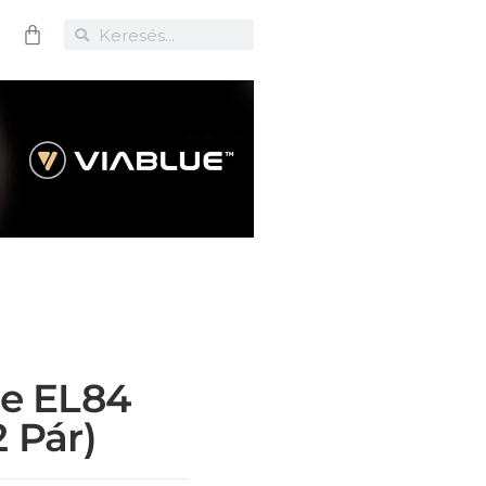
re EL84
 Pár)