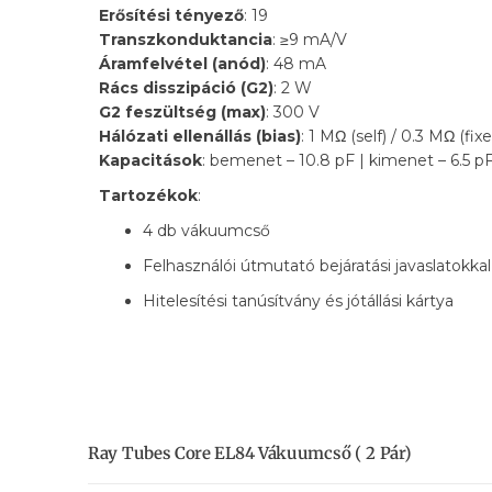
Erősítési tényező
: 19
Transzkonduktancia
: ≥9 mA/V
Áramfelvétel (anód)
: 48 mA
Rács disszipáció (G2)
: 2 W
G2 feszültség (max)
: 300 V
Hálózati ellenállás (bias)
: 1 MΩ (self) / 0.3 MΩ (fix
Kapacitások
: bemenet – 10.8 pF | kimenet – 6.5 pF 
Tartozékok
:
4 db vákuumcső
Felhasználói útmutató bejáratási javaslatokkal
Hitelesítési tanúsítvány és jótállási kártya
Ray Tubes Core EL84 Vákuumcső ( 2 Pár)