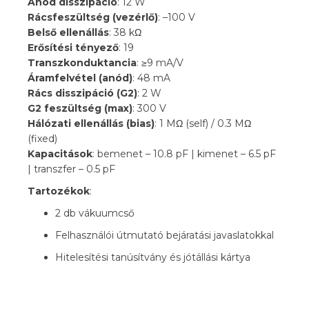
Anód disszipáció
: 12 W
Rácsfeszültség (vezérlő)
: –100 V
Belső ellenállás
: 38 kΩ
Erősítési tényező
: 19
Transzkonduktancia
: ≥9 mA/V
Áramfelvétel (anód)
: 48 mA
Rács disszipáció (G2)
: 2 W
G2 feszültség (max)
: 300 V
Hálózati ellenállás (bias)
: 1 MΩ (self) / 0.3 MΩ
(fixed)
Kapacitások
: bemenet – 10.8 pF | kimenet – 6.5 pF
| transzfer – 0.5 pF
Tartozékok
:
2 db vákuumcső
Felhasználói útmutató bejáratási javaslatokkal
Hitelesítési tanúsítvány és jótállási kártya