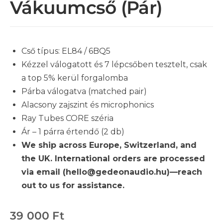
Vákuumcső (pár)
Cső típus: EL84 / 6BQ5
Kézzel válogatott és 7 lépcsőben tesztelt, csak
a top 5% kerül forgalomba
Párba válogatva (matched pair)
Alacsony zajszint és microphonics
Ray Tubes CORE széria
Ár – 1 párra értendő (2 db)
We ship across Europe, Switzerland, and
the UK. International orders are processed
via email (hello@gedeonaudio.hu)—reach
out to us for assistance.
39 000
Ft