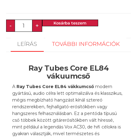
Kosárba teszem
-
+
LEÍRÁS
TOVÁBBI INFORMÁCIÓK
Ray Tubes Core EL84
vákuumcső
A
Ray Tubes Core EL84
vákkumcső
modern
gyártású, audio célra lett optimalizálva és klasszikus,
mégis megbízható hangzást kínál sztereó
rendszerekben, fejhallgató-erősítőkben vagy
hangszeres felhasználásban. Ez a pentóda típusú
cső többek között gitárerősítőkben vált híressé,
mint például a legendás Vox AC30, de hifi célokra is
gyakran választják, mivel természetes és