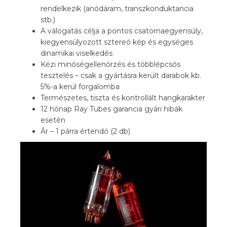
rendelkezik (anódáram, transzkonduktancia
stb.)
A válogatás célja a pontos csatornaegyensúly,
kiegyensúlyozott sztereó kép és egységes
dinamikai viselkedés
Kézi minőségellenőrzés és többlépcsős
tesztelés – csak a gyártásra került darabok kb.
5%-a kerül forgalomba
Természetes, tiszta és kontrollált hangkarakter
12 hónap Ray Tubes garancia gyári hibák
esetén
Ár – 1 párra értendő (2 db)