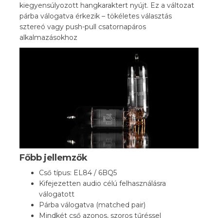
kiegyensúlyozott hangkaraktert nyújt. Ez a változat
párba válogatva érkezik – tökéletes választás
sztereó vagy push-pull csatornapáros
alkalmazásokhoz
Főbb jellemzők
Cső típus: EL84 / 6BQ5
Kifejezetten audio célú felhasználásra
válogatott
Párba válogatva (matched pair)
Mindkét cső azonos, szoros tűréssel