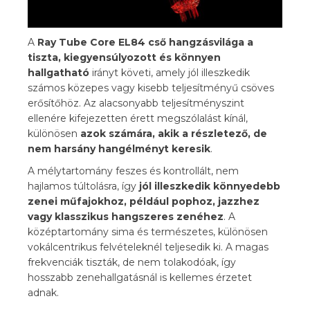
A
Ray Tube Core EL84
cső
hangzásvilága a
tiszta, kiegyensúlyozott és könnyen
hallgatható
irányt követi, amely jól illeszkedik
számos közepes vagy kisebb teljesítményű csöves
erősítőhöz. Az alacsonyabb teljesítményszint
ellenére kifejezetten érett megszólalást kínál,
különösen
azok számára, akik a részletező, de
nem harsány hangélményt keresik
.
A mélytartomány feszes és kontrollált, nem
hajlamos túltolásra, így
jól illeszkedik könnyedebb
zenei műfajokhoz, például pophoz, jazzhez
vagy klasszikus hangszeres zenéhez
. A
középtartomány sima és természetes, különösen
vokálcentrikus felvételeknél teljesedik ki. A magas
frekvenciák tiszták, de nem tolakodóak, így
hosszabb zenehallgatásnál is kellemes érzetet
adnak.