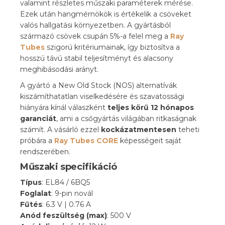
valamint részletes műszaki paraméterek mérése.
Ezek után hangmérnökök is értékelik a csöveket
valós hallgatási környezetben. A gyártásból
származó csövek csupán 5%-a felel meg a
Ray
Tubes
szigorú kritériumainak, így biztosítva a
hosszú távú stabil teljesítményt és alacsony
meghibásodási arányt.
A gyártó a New Old Stock (NOS) alternatívák
kiszámíthatatlan viselkedésére és szavatossági
hiányára kínál válaszként
teljes körű 12 hónapos
garanciát
, ami a csőgyártás világában ritkaságnak
számít. A vásárló ezzel
kockázatmentesen
teheti
próbára a
Ray Tubes CORE
képességeit saját
rendszerében.
Műszaki specifikáció
Típus
: EL84 / 6BQ5
Foglalat
: 9-pin novál
Fűtés
: 6.3 V | 0.76 A
Anód feszültség (max)
: 500 V