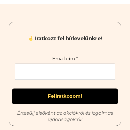
Iratkozz fel hírlevelünkre!
Email cím
*
Értesülj elsőként az akciókról és izgalmas
újdonságokról!