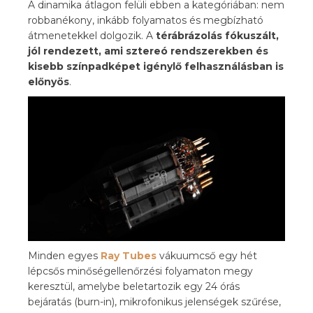
A dinamika átlagon felüli ebben a kategóriában: nem
robbanékony, inkább folyamatos és megbízható
átmenetekkel dolgozik. A
térábrázolás fókuszált,
jól rendezett, ami sztereó rendszerekben és
kisebb színpadképet igénylő felhasználásban is
előnyös
.
Minden egyes
Ray Tubes
vákuumcső egy hét
lépcsős minőségellenőrzési folyamaton megy
keresztül, amelybe beletartozik egy 24 órás
bejáratás (burn-in), mikrofonikus jelenségek szűrése,