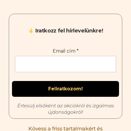
Iratkozz fel hírlevelünkre!
Email cím
*
Értesülj elsőként az akciókról és izgalmas
újdonságokról!
Kövess a friss tartalmakért és