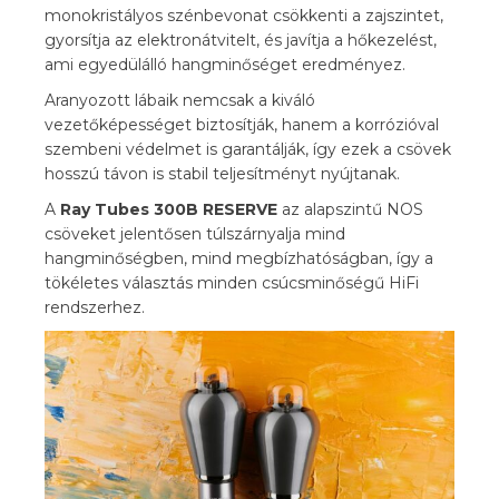
monokristályos szénbevonat csökkenti a zajszintet,
gyorsítja az elektronátvitelt, és javítja a hőkezelést,
ami egyedülálló hangminőséget eredményez.
Aranyozott lábaik nemcsak a kiváló
vezetőképességet biztosítják, hanem a korrózióval
szembeni védelmet is garantálják, így ezek a csövek
hosszú távon is stabil teljesítményt nyújtanak.
A
Ray Tubes 300B RESERVE
az alapszintű NOS
csöveket jelentősen túlszárnyalja mind
hangminőségben, mind megbízhatóságban, így a
tökéletes választás minden csúcsminőségű HiFi
rendszerhez.