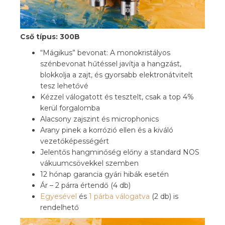
Cső típus: 300B
“Mágikus” bevonat: A monokristályos
szénbevonat hűtéssel javítja a hangzást,
blokkolja a zajt, és gyorsabb elektronátvitelt
tesz lehetővé
Kézzel válogatott és tesztelt, csak a top 4%
kerül forgalomba
Alacsony zajszint és microphonics
Arany pinek a korrózió ellen és a kiváló
vezetőképességért
Jelentős hangminőség előny a standard NOS
vákuumcsövekkel szemben
12 hónap garancia gyári hibák esetén
Ár – 2 párra értendő (4 db)
Egyesével
és
1 párba válogatva
(2 db) is
rendelhető