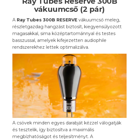
Ray Tubes Reserve 300B
vákuumcső (2 pár)
A
Ray Tubes 300B RESERVE
vákuumcső meleg,
részletgazdag hangzást biztosít, kiegyensúlyozott
magasakkal, sima középtartománnyal és testes
basszussal, amelyek kifejezetten audiophile
rendszerekhez lettek optimalizálva.
A csövek minden egyes darabját kézzel válogatják
és tesztelik, így biztosítva a maximális
megbízhatóságot és teljesítményt. A