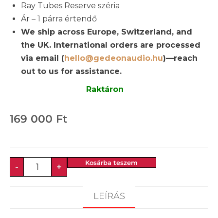
Ray Tubes Reserve széria
Ár – 1 párra értendő
We ship across Europe, Switzerland, and
the UK. International orders are processed
via email (
hello@gedeonaudio.hu
)—reach
out to us for assistance.
Raktáron
169 000
Ft
Kosárba teszem
-
+
LEÍRÁS