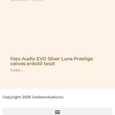
Fezz Audio EVO Silver Luna Prestige
csöves erősítő teszt
Tovább »
Copyright 2026 GedeonAudio.hu