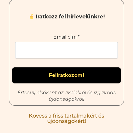
Iratkozz fel hírlevelünkre!
Email cím
*
Értesülj elsőként az akciókról és izgalmas
újdonságokról!
Kövess a friss tartalmakért és
újdonságokért!