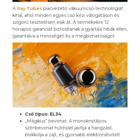
A
Ray Tubes
piacvezető vákuumcső-technológiát
kínál, ahol minden egyes cső kézi válogatáson és
szigorú tesztelésen esik át. A termékekre 12
hónapos garanciát biztosítanak a gyártási hibák ellen,
garantálva a minőséget és a megbízhatóságot.
Cső típus: EL34
„Mágikus” bevonat: A monokristályos
szénbevonat hűtéssel javítja a hangzást,
blokkolja a zajt, és gyorsabb elektronátvitelt