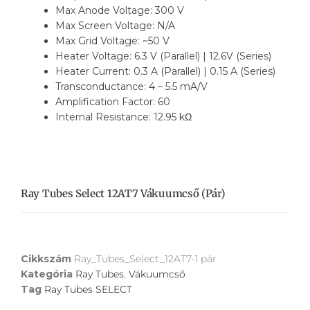
Max Anode Voltage: 300 V
Max Screen Voltage: N/A
Max Grid Voltage: ~50 V
Heater Voltage: 6.3 V (Parallel) | 12.6V (Series)
Heater Current: 0.3 A (Parallel) | 0.15 A (Series)
Transconductance: 4 – 5.5 mA/V
Amplification Factor: 60
Internal Resistance: 12.95 kΩ
Ray Tubes Select 12AT7 Vákuumcső (pár)
Cikkszám
Ray_Tubes_Select_12AT7-1 pár
Kategória
Ray Tubes
,
Vákuumcső
Tag
Ray Tubes SELECT