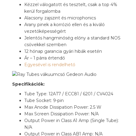
Kézzel válogatott és tesztelt, csak a top 4%
kerül forgalomba
Alacsony zajszint és microphonics
Arany pinek a korrózió ellen és a kiváló
vezetőképességért
Jelentős hangminőség előny a standard NOS
csövekkel szemben
12 hónap garancia gyári hibák esetén
Ár – 1 párra értendő
Egyesével is rendelhető
Specifikációk:
Tube Type: 12AT7 / ECC81 / 6201 / CV4024
Tube Socket: 9-pin
Max Anode Dissipation Power: 2.5 W
Max Screen Dissipation Power: N/A
Output Power in Class A1 Amp (Single Tube):
N/A
Output Power in Class AB1 Amp: N/A