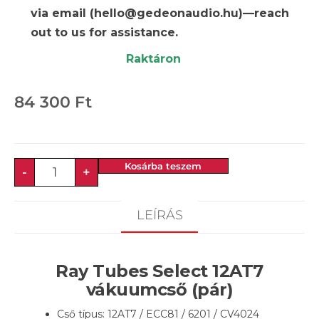
via email (hello@gedeonaudio.hu)—reach
out to us for assistance.
Raktáron
84 300
Ft
Kosárba teszem
-
+
LEÍRÁS
Ray Tubes Select 12AT7
vákuumcső (pár)
Cső típus: 12AT7 / ECC81 / 6201 / CV4024