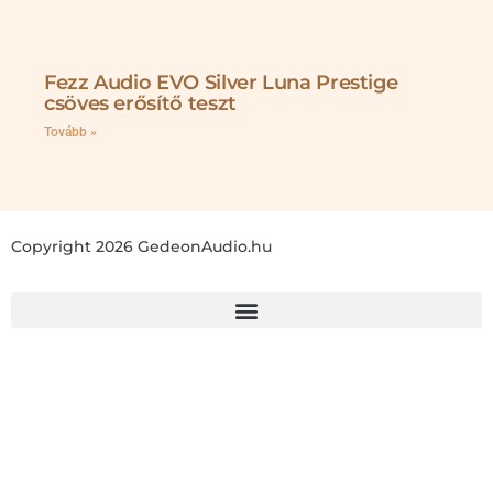
Fezz Audio EVO Silver Luna Prestige
csöves erősítő teszt
Tovább »
Copyright 2026 GedeonAudio.hu