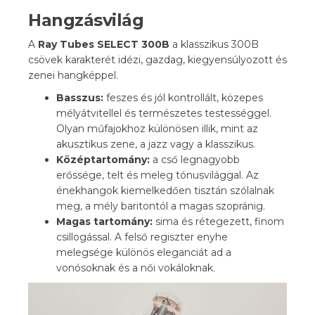
Hangzásvilág
A
Ray Tubes SELECT 300B
a klasszikus 300B
csövek karakterét idézi, gazdag, kiegyensúlyozott és
zenei hangképpel.
Basszus:
feszes és jól kontrollált, közepes
mélyátvitellel és természetes testességgel.
Olyan műfajokhoz különösen illik, mint az
akusztikus zene, a jazz vagy a klasszikus.
Középtartomány:
a cső legnagyobb
erőssége, telt és meleg tónusvilággal. Az
énekhangok kiemelkedően tisztán szólalnak
meg, a mély baritontól a magas szopránig.
Magas tartomány:
sima és rétegezett, finom
csillogással. A felső regiszter enyhe
melegsége különös eleganciát ad a
vonósoknak és a női vokáloknak.