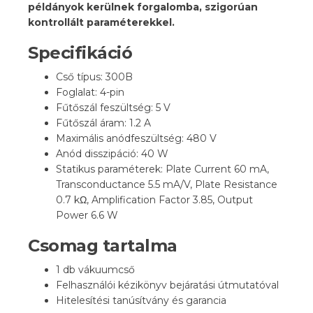
példányok kerülnek forgalomba, szigorúan
kontrollált paraméterekkel.
Specifikáció
Cső típus: 300B
Foglalat: 4-pin
Fűtőszál feszültség: 5 V
Fűtőszál áram: 1.2 A
Maximális anódfeszültség: 480 V
Anód disszipáció: 40 W
Statikus paraméterek: Plate Current 60 mA,
Transconductance 5.5 mA/V, Plate Resistance
0.7 kΩ, Amplification Factor 3.85, Output
Power 6.6 W
Csomag tartalma
1 db vákuumcső
Felhasználói kézikönyv bejáratási útmutatóval
Hitelesítési tanúsítvány és garancia