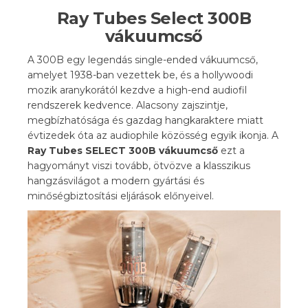
Ray Tubes Select 300B
vákuumcső
A 300B egy legendás single-ended vákuumcső,
amelyet 1938-ban vezettek be, és a hollywoodi
mozik aranykorától kezdve a high-end audiofil
rendszerek kedvence. Alacsony zajszintje,
megbízhatósága és gazdag hangkaraktere miatt
évtizedek óta az audiophile közösség egyik ikonja. A
Ray Tubes SELECT 300B vákuumcső
ezt a
hagyományt viszi tovább, ötvözve a klasszikus
hangzásvilágot a modern gyártási és
minőségbiztosítási eljárások előnyeivel.