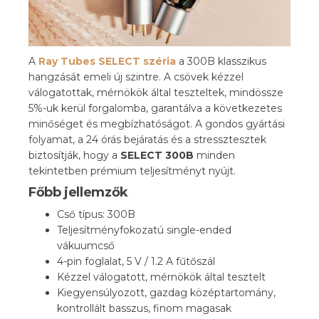
A
Ray Tubes SELECT széria
a 300B klasszikus
hangzását emeli új szintre. A csövek kézzel
válogatottak, mérnökök által teszteltek, mindössze
5%-uk kerül forgalomba, garantálva a következetes
minőséget és megbízhatóságot. A gondos gyártási
folyamat, a 24 órás bejáratás és a stressztesztek
biztosítják, hogy a
SELECT 300B
minden
tekintetben prémium teljesítményt nyújt.
Főbb jellemzők
Cső típus: 300B
Teljesítményfokozatú single-ended
vákuumcső
4-pin foglalat, 5 V / 1.2 A fűtőszál
Kézzel válogatott, mérnökök által tesztelt
Kiegyensúlyozott, gazdag középtartomány,
kontrollált basszus, finom magasak