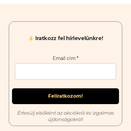
Iratkozz fel hírlevelünkre!
Email cím
*
Értesülj elsőként az akciókról és izgalmas
újdonságokról!