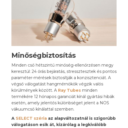
Minőségbiztosítás
Minden cső hétszintű minőség-ellenőrzésen megy
keresztül: 24 órás bejáratás, stressztesztek és pontos
paraméter-mérések biztosítják a konzisztenciát. A
végső válogatást hangmérnökök végzik valós
körülmények között. A
Ray Tubes
minden
termékére 12 hónapos garanciát kínál gyártási hibák
esetén, amely jelentős különbséget jelent a NOS
vákuumcső kínálattal szemben.
A
SELECT széria
az alapváltozatnál is szigorúbb
válogatáson esik át, kizárólag a legkiválóbb