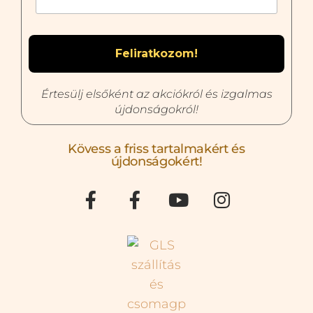
Értesülj elsőként az akciókról és izgalmas
újdonságokról!
Kövess a friss tartalmakért és
újdonságokért!