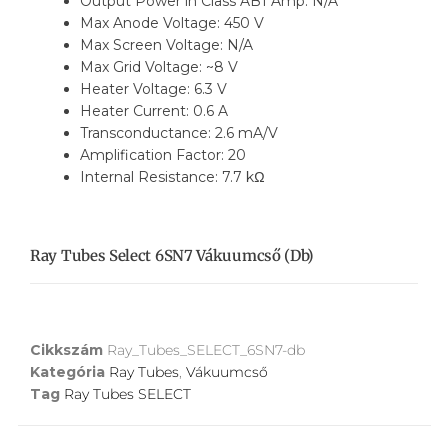
Output Power in Class AB1 Amp: N/A
Max Anode Voltage: 450 V
Max Screen Voltage: N/A
Max Grid Voltage: ~8 V
Heater Voltage: 6.3 V
Heater Current: 0.6 A
Transconductance: 2.6 mA/V
Amplification Factor: 20
Internal Resistance: 7.7 kΩ
Ray Tubes Select 6SN7 Vákuumcső (db)
Cikkszám
Ray_Tubes_SELECT_6SN7-db
Kategória
Ray Tubes
,
Vákuumcső
Tag
Ray Tubes SELECT