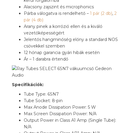
kerül forgalomba
Alacsony zajszint és microphonics
Párba válogatva is rendelhető –
1 pár (2 db)
,
2
pár (4 db)
Arany pinek a korrózió ellen és a kiváló
vezetőképességért
Jelentős hangminőség előny a standard NOS
csövekkel szemben
12 hónap garancia gyári hibák esetén
Ár – 1 darabra értendő
Specifikációk:
Tube Type: 6SN7
Tube Socket: 8-pin
Max Anode Dissipation Power: 5 W
Max Screen Dissipation Power: N/A
Output Power in Class A1 Amp (Single Tube):
N/A