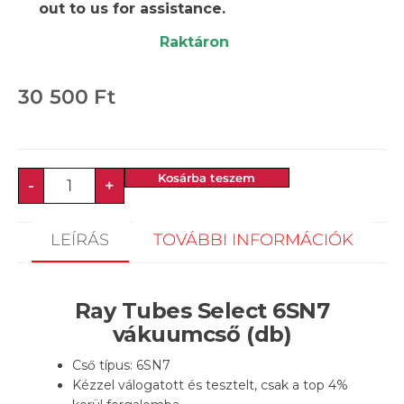
out to us for assistance.
Raktáron
30 500
Ft
Kosárba teszem
-
+
LEÍRÁS
TOVÁBBI INFORMÁCIÓK
Ray Tubes Select 6SN7
vákuumcső (db)
Cső típus: 6SN7
Kézzel válogatott és tesztelt, csak a top 4%