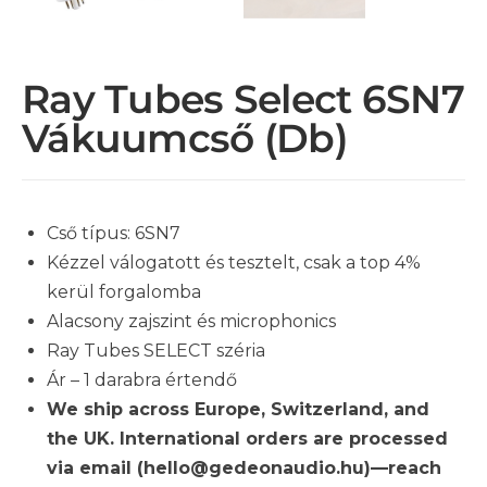
Ray Tubes Select 6SN7
Vákuumcső (db)
Cső típus: 6SN7
Kézzel válogatott és tesztelt, csak a top 4%
kerül forgalomba
Alacsony zajszint és microphonics
Ray Tubes SELECT széria
Ár – 1 darabra értendő
We ship across Europe, Switzerland, and
the UK. International orders are processed
via email (hello@gedeonaudio.hu)—reach