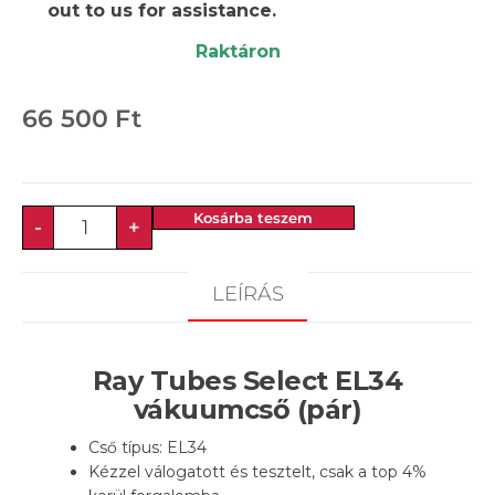
out to us for assistance.
Raktáron
66 500
Ft
Kosárba teszem
-
+
LEÍRÁS
Ray Tubes Select EL34
vákuumcső (pár)
Cső típus: EL34
Kézzel válogatott és tesztelt, csak a top 4%