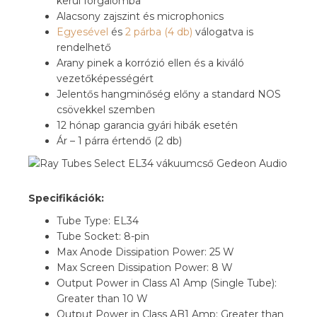
kerül forgalomba
Alacsony zajszint és microphonics
Egyesével
és
2 párba (4 db)
válogatva is
rendelhető
Arany pinek a korrózió ellen és a kiváló
vezetőképességért
Jelentős hangminőség előny a standard NOS
csövekkel szemben
12 hónap garancia gyári hibák esetén
Ár – 1 párra értendő (2 db)
Specifikációk:
Tube Type: EL34
Tube Socket: 8-pin
Max Anode Dissipation Power: 25 W
Max Screen Dissipation Power: 8 W
Output Power in Class A1 Amp (Single Tube):
Greater than 10 W
Output Power in Class AB1 Amp: Greater than