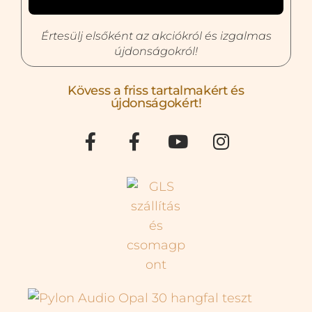
Értesülj elsőként az akciókról és izgalmas
újdonságokról!
Kövess a friss tartalmakért és
újdonságokért!