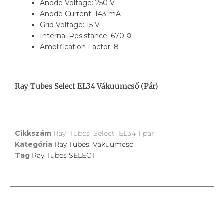
Anode Voltage: 250 V
Anode Current: 143 mA
Grid Voltage: 15 V
Internal Resistance: 670 Ω
Amplification Factor: 8
Ray Tubes Select EL34 Vákuumcső (pár)
Cikkszám
Ray_Tubes_Select_EL34-1 pár
Kategória
Ray Tubes
,
Vákuumcső
Tag
Ray Tubes SELECT