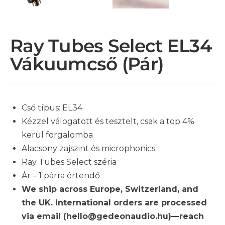
Ray Tubes Select EL34
Vákuumcső (pár)
Cső típus: EL34
Kézzel válogatott és tesztelt, csak a top 4%
kerül forgalomba
Alacsony zajszint és microphonics
Ray Tubes Select széria
Ár – 1 párra értendő
We ship across Europe, Switzerland, and
the UK. International orders are processed
via email (hello@gedeonaudio.hu)—reach