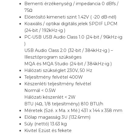
Bementi érzékenység / impedancia 0 dBfs /
75Ω
Előerősítő kimeneti szint 1.42V ( -20 dB-nél)
Koaxiális / optikai digitális jelek SPDIF LPCM
(24-bit / 192kHz-ig )
PC-USB USB Audio Class 1.0 (24-bit / 96kHz-ig
)
USB Audio Class 2.0 (32-bit / 384kHz-ig ) –
Illesztőprogram szükséges
MQA és MQA Studio (24-bit / 384kHz-ig )
Hálózati szükséglet 230V, 50 Hz
Teljesítmény felvétel 400W
Készenléti teljesítmény felvétel
Normál < 0.5W
Hálózati készenlét < 2W
BTU (4Ω, 1/8 teljesítmény) 810 BTU/h
Méretek (Szé. x Ma. x Mé.) 431 x 144 x 358 mm
Előlap magasság 3U (132.6mm)
Súly (nettó) 13.63 kg
Kivitel Ezüst és fekete