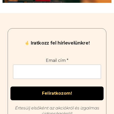
Iratkozz fel hírlevelünkre!
Email cím
*
Értesülj elsőként az akciókról és izgalmas
újdonságokról!