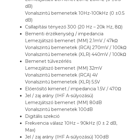
dB)
Vonalszintű bemenetek 10Hz-100kHz (0 ±0.5
dB)
Csillapítási tényező 300 (20 Hz – 20k Hz, 8Ω)
Bementi érzékenység / impedancia
Lemezjátszó bemenet (MM) 2.1mV / 47kΩ
Vonalszintű bemenetek (RCA) 270mV / 100kΩ
Vonalszintű bemenetek (XLR) 440mV / 100kΩ
Bemenet túlvezérlés
Lemezjátszó bemenet (MM) 32mV
Vonalszintű bemenetek (RCA) 4V
Vonalszintű bemenetek (XLR) 5.5V
Előerősítő kimenet / impedancia 1.5V / 470Ω
Jel / zaj arány (IHF A-súlyozású)
Lemezjátszó bemenet (MM) 80dB
Vonalszintű bemenetek 100dB
Digitális szekció
Frekvencia válasz 10Hz – 90kHz (0 ± 2 dB,
Max)
Jel / zaj arány (IHF A-súlyozású) 100dB