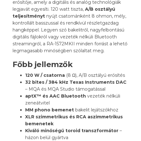
erősítője, amely a digitális és analóg technológiák
legjavát egyesíti. 120 watt tiszta,
A/B osztályú
teljesítményt
nyújt csatornánként 8 ohmon, mély,
kontrollált basszussal és rendkívül részletgazdag
hangképpel. Legyen szó bakelitről, nagyfelbontású
digitális fájlokról vagy vezeték nélküli Bluetooth
streamingről, a RA-1572MKII minden forrást a lehető
legmagasabb minőségben szólaltat meg.
Főbb jellemzők
120 W / csatorna
(8 Ω), A/B osztályú erősítés
32 bites / 384 kHz Texas Instruments DAC
– MQA és MQA Studio támogatással
aptX™ és AAC Bluetooth
vezeték nélküli
zeneátvitel
MM phono bemenet
bakelit lejátszókhoz
XLR szimmetrikus és RCA aszimmetrikus
bemenetek
Kiváló minőségű toroid transzformátor
–
házon belül gyártva