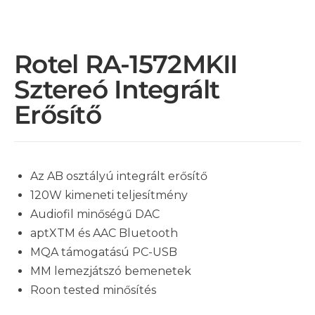
Rotel RA-1572MKII
Sztereó Integrált
Erősítő
Az AB osztályú integrált erősítő
120W kimeneti teljesítmény
Audiofil minőségű DAC
aptXTM és AAC Bluetooth
MQA támogatású PC-USB
MM lemezjátszó bemenetek
Roon tested minősítés