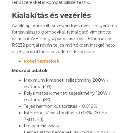
rendszerekkel is kompatibilissé teszik.
Kialakítás és vezérlés
Az előlap letisztult, középen kijelzővel, hangerő- és
forrásválasztó gombokkal, fejhallgató kimenettel,
valamint A/B hangfalpár választóval. Ethernet és
RS232 portjai révén teljes mértékben integrálható
intelligens otthoni vezérlőrendszerekbe.
Rotel termékek
Műszaki adatok
Maximum kimeneti teljesítmény 200W /
csatorna (4Ω)
Folyamatos kimeneti teljesítmény 120W /
csatorna (8Ω)
Teljes harmónikus torzítás < 0.018%
Intermodulációs torzítás < 0.03% (60 Hz :
7kHz, 4:1)
Frekvencia válasz
Lemezjátszó bemenet 20Hz-20kHz (0 ±0.5