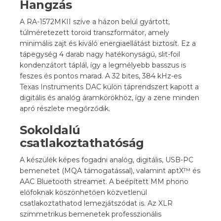
Hangzás
A RA-1572MKII szíve a házon belül gyártott,
túlméretezett toroid transzformátor, amely
minimális zajt és kiváló energiaellátást biztosít. Ez a
tápegység 4 darab nagy hatékonyságú, slit-foil
kondenzátort táplál, így a legmélyebb basszus is
feszes és pontos marad. A 32 bites, 384 kHz-es
Texas Instruments DAC külön táprendszert kapott a
digitális és analóg áramkörökhöz, így a zene minden
apró részlete megőrződik.
Sokoldalú
csatlakoztathatóság
A készülék képes fogadni analóg, digitális, USB-PC
bemenetet (MQA támogatással), valamint aptX™ és
AAC Bluetooth streamet. A beépített MM phono
előfoknak köszönhetően közvetlenül
csatlakoztathatod lemezjátszódat is. Az XLR
szimmetrikus bemenetek professzionális