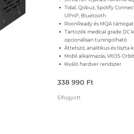
Tidal, Qobuz, Spotify Connect
UPnP, Bluetooth
RoonReady és MQA támogat
Tartozék medical grade DC k
opcionálisan tuningolható
Áttetsző, analitikus és tiszta 
Mobil alkalmazás, VitOS Orbi
Kiváló hardver rendszer
338 990
Ft
Elfogyott