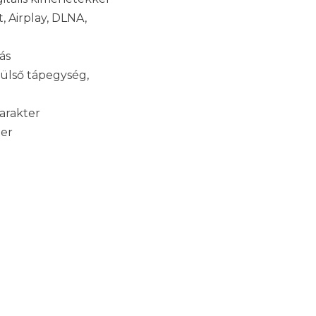
, Airplay, DLNA,
ás
ülső tápegység,
karakter
ter