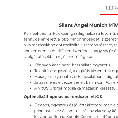
LEÍR
Silent Angel Munich M1V
Kompakt és funkciókban gazdag hálózati futómű, a
tenni, de emellett a jobb hangminőséget is szeretn
alkalmazásokhoz optimalizálták, számos részegység
konverterének és HiFi rendszerének, hogy segítség
szolgáltatásokban rejlő lehetőségeket.
Könnyen kezelhető, használata egyszerű
Telepítése egyszerű, a digitális kimenetek 
Maradjon folyamatosan kapcsolatban a digitál
Játssza le és élvezze zenéit bármikor, PC nélk
A VitOS Orbiter mobilalkalmazáson keresztül 
Optimalizált operációs rendszer, VitOS
Elegáns, egyszerű és jól áttekinthető megje
prioritást élvez és optimalizált az alacsony k
köszönhetően (a Spotify Connect esetében p