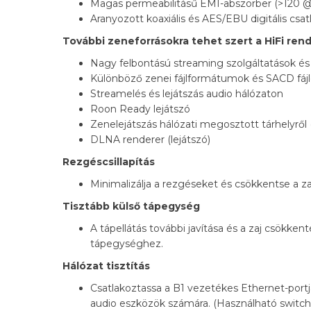
Magas permeabilitásű EMI-abszorber (>120 @
Aranyozott koaxiális és AES/EBU digitális csa
További zeneforrásokra tehet szert a HiFi re
Nagy felbontású streaming szolgáltatások és 
Különböző zenei fájlformátumok és SACD fájl
Streamelés és lejátszás audio hálózaton
Roon Ready lejátszó
Zenelejátszás hálózati megosztott tárhelyről
DLNA renderer (lejátszó)
Rezgéscsillapítás
Minimalizálja a rezgéseket és csökkentse a za
Tisztább külső tápegység
A tápellátás további javítása és a zaj csökken
tápegységhez.
Hálózat tisztítás
Csatlakoztassa a B1 vezetékes Ethernet-portj
audio eszközök számára. (Használható switc