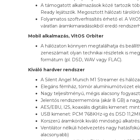
A támogatott alkalmazások közé tartozik töb
Ready lejátszók. Megosztott hálózati tárolóról
Folyamatos szoftverfrissítés érhető el. A VitO
váratlan áramkimaradásokból eredő rendszerh
Mobil alkalmazás, VitOS Orbiter
A hálózaton könnyen megtalálhatja és beállít
zeneszámait olyan technikai részletek is megje
formátum (pl. DSD, WAV vagy FLAC).
Kiváló hardver rendszer
A Silent Angel Munich M1 Streamer és hálóza
Elegáns fémház, tömör alumíniumötvözet elő
Nagy teljesítményű, mégis alacsony fogyasz
Jelentős rendszermemória (akár 8 GB) a nagy
AES/EBU, I2S, koaxiális digitális kimenet: 
USB kimenet: PCM 768KHz-ig és DSD 11,2MH
Korszerű áramkörök kiváló minőségű alkatrés
Ventilátor nélküli hőelvezetés nagy hatásfo
alacsonyabb)