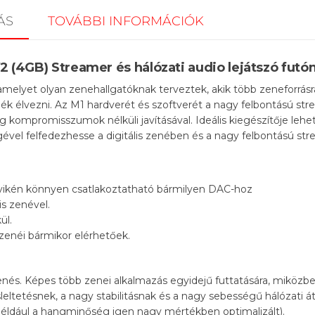
ÁS
TOVÁBBI INFORMÁCIÓK
2 (4GB) Streamer és hálózati audio lejátszó fut
melyet olyan zenehallgatóknak terveztek, akik több zeneforrásr
ék élvezni. Az M1 hardverét és szoftverét a nagy felbontású st
 kompromisszumok nélküli javításával. Ideális kiegészítője leh
ével felfedezhesse a digitális zenében és a nagy felbontású st
egyikén könnyen csatlakoztatható bármilyen DAC-hoz
is zenével.
ül.
zenéi bármikor elérhetőek.
lenés. Képes több zenei alkalmazás egyidejű futtatására, miköz
ésleltetésnek, a nagy stabilitásnak és a nagy sebességű hálózati á
éldául a hangminőség igen nagy mértékben optimalizált).