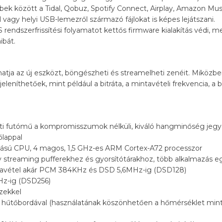
bek között a Tidal, Qobuz, Spotify Connect, Airplay, Amazon Mu
 vagy helyi USB-lemezről származó fájlokat is képes lejátszani.
S rendszerfrissítési folyamatot kettős firmware kialakítás védi,
ibát.
hatja az új eszközt, böngészheti és streamelheti zenéit. Miközbe
leníthetőek, mint például a bitráta, a mintavételi frekvencia, a 
ti futómű a kompromisszumok nélküli, kiváló hangminőség jegy
lappal
tású CPU, 4 magos, 1,5 GHz-es ARM Cortex-A72 processzor
 streaming pufferekhez és gyorsítótárakhoz, több alkalmazás eg
mintavétel akár PCM 384KHz és DSD 5,6MHz-ig (DSD128)
z-ig (DSD256)
zekkel
kú hűtőbordával (használatának köszönhetően a hőmérséklet min