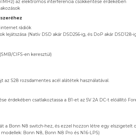
1MHz) az elektromos interferencia csökkentése érdekében
tlakozások
ndszeréhez
internet rádiók
ok lejátszása (Natív DSD akár DSD256-ig, és DoP akár DSD128-ig
 (SMB/CIFS-en keresztül)
jt az S28 rozsdamentes acél alátétek használatával.
tése érdekében csatlakoztassa a B1-et az 5V 2A DC-t előállító Fore
át a Bonn N8 switch-hez, és ezzel hozzon létre egy elszigetelt o
h modellek: Bonn N8, Bonn N8 Pro és N16-LPS)