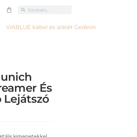
Munich
reamer És
 Lejátszó
itális kimenetekkel