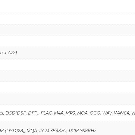
tex-A72)
iles, DSD(DSF, DFF), FLAC, M4A, MP3, MQA, OGG, WAV, WAV64,
6M (DSD128), MQA, PCM 384KHz, PCM 768KHz