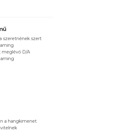
ómű
a szeretnének szert
reaming
et meglévő D/A
reaming
ben a hangkimenet
tvitelnek