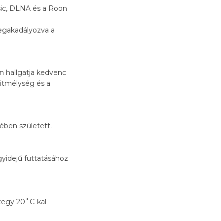
sic, DLNA és a Roon
 megakadályozva a
n hallgatja kedvenc
bitmélység és a
ében született.
yidejű futtatásához
tegy 20˚C-kal