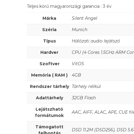
Teljes körű magyarországi garancia : 3 év
Márka
Silent Angel
Széria
Munich
Típus
Hálózati audio lejátszó
Hardver
CPU (4 Cores 1.5GHz ARM Cor
Szoftver
VitOS
Memória ( RAM )
4GB
Rendszer tárhely
Tárhely nélkül
Adattárhely
32GB Flash
Lejátszható
AAC, AIFF, ALAC, APE, CUE f
formátumok
Támogatott
DSD 11.2M (DSD256), DSD 5.
felbontás