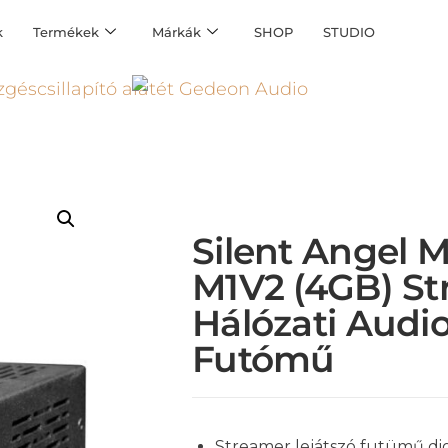
k
Termékek
Márkák
SHOP
STUDIO
Silent Angel 
M1V2 (4GB) St
Hálózati Audio
Futómű
Streamer lejátszó futümű dig