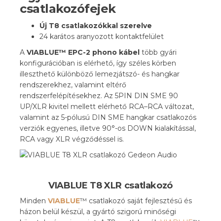
csatlakozófejek
Új T8 csatlakozókkal szerelve
24 karátos aranyozott kontaktfelület
A
VIABLUE™ EPC-2 phono
kábel
több gyári
konfigurációban is elérhető, így széles körben
illeszthető különböző lemezjátszó- és hangkar
rendszerekhez, valamint eltérő
rendszerfelépítésekhez. Az 5PIN DIN SME 90
UP/XLR kivitel mellett elérhető RCA–RCA változat,
valamint az 5-pólusú DIN SME hangkar csatlakozós
verziók egyenes, illetve 90°-os DOWN kialakítással,
RCA vagy XLR végződéssel is.
VIABLUE T8 XLR csatlakozó
Minden
VIABLUE
™ csatlakozó saját fejlesztésű és
házon belül készül, a gyártó szigorú minőségi