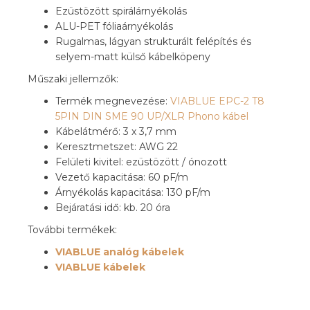
Ezüstözött spirálárnyékolás
ALU-PET fóliaárnyékolás
Rugalmas, lágyan strukturált felépítés és
selyem-matt külső kábelköpeny
Műszaki jellemzők:
Termék megnevezése:
VIABLUE EPC-2 T8
5PIN DIN SME 90 UP/XLR Phono kábel
Kábelátmérő: 3 x 3,7 mm
Keresztmetszet: AWG 22
Felületi kivitel: ezüstözött / ónozott
Vezető kapacitása: 60 pF/m
Árnyékolás kapacitása: 130 pF/m
Bejáratási idő: kb. 20 óra
További termékek:
VIABLUE analóg kábelek
VIABLUE kábelek