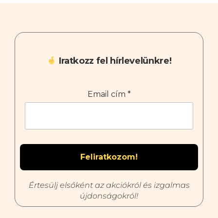
Iratkozz fel hírlevelünkre!
Email cím
*
Értesülj elsőként az akciókról és izgalmas
újdonságokról!