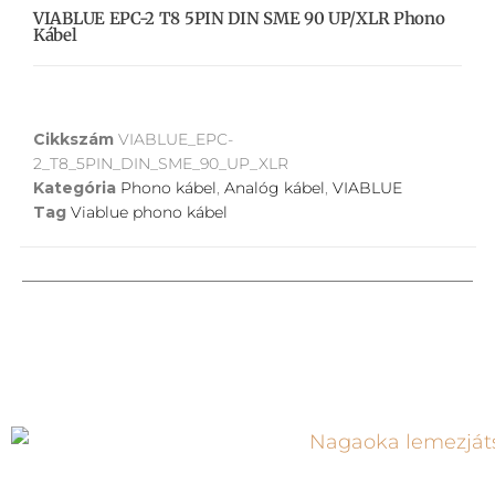
VIABLUE EPC-2 T8 5PIN DIN SME 90 UP/XLR Phono
Kábel
Cikkszám
VIABLUE_EPC-
2_T8_5PIN_DIN_SME_90_UP_XLR
Kategória
Phono kábel
,
Analóg kábel
,
VIABLUE
Tag
Viablue phono kábel