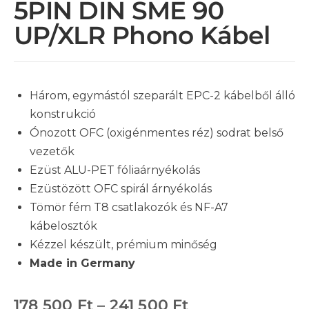
5PIN DIN SME 90
UP/XLR Phono Kábel
Három, egymástól szeparált EPC-2 kábelből álló
konstrukció
Ónozott OFC (oxigénmentes réz) sodrat belső
vezetők
Ezüst ALU-PET fóliaárnyékolás
Ezüstözött OFC spirál árnyékolás
Tömör fém T8 csatlakozók és NF-A7
kábelosztók
Kézzel készült, prémium minőség
Made in Germany
178 500
Ft
–
241 500
Ft