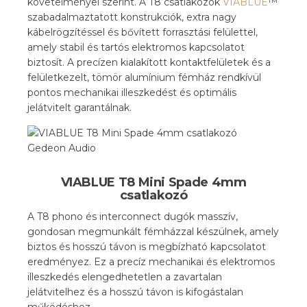
követelményei szerint. A T8 csatlakozók
VIABLUE
™
szabadalmaztatott konstrukciók, extra nagy
kábelrögzítéssel és bővített forrasztási felülettel,
amely stabil és tartós elektromos kapcsolatot
biztosít. A precízen kialakított kontaktfelületek és a
felületkezelt, tömör alumínium fémház rendkívül
pontos mechanikai illeszkedést és optimális
jelátvitelt garantálnak.
VIABLUE T8 Mini Spade 4mm
csatlakozó
A T8 phono és interconnect dugók masszív,
gondosan megmunkált fémházzal készülnek, amely
biztos és hosszú távon is megbízható kapcsolatot
eredményez. Ez a precíz mechanikai és elektromos
illeszkedés elengedhetetlen a zavartalan
jelátvitelhez és a hosszú távon is kifogástalan