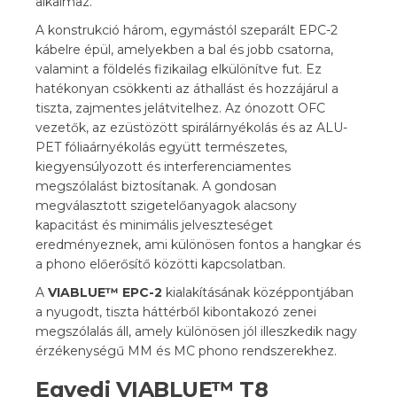
alkalmaz.
A konstrukció három, egymástól szeparált EPC-2
kábelre épül, amelyekben a bal és jobb csatorna,
valamint a földelés fizikailag elkülönítve fut. Ez
hatékonyan csökkenti az áthallást és hozzájárul a
tiszta, zajmentes jelátvitelhez. Az ónozott OFC
vezetők, az ezüstözött spirálárnyékolás és az ALU-
PET fóliaárnyékolás együtt természetes,
kiegyensúlyozott és interferenciamentes
megszólalást biztosítanak. A gondosan
megválasztott szigetelőanyagok alacsony
kapacitást és minimális jelveszteséget
eredményeznek, ami különösen fontos a hangkar és
a phono előerősítő közötti kapcsolatban.
A
VIABLUE™ EPC-2
kialakításának középpontjában
a nyugodt, tiszta háttérből kibontakozó zenei
megszólalás áll, amely különösen jól illeszkedik nagy
érzékenységű MM és MC phono rendszerekhez.
Egyedi VIABLUE™ T8