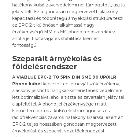
hatékony külső zavarvédelemmel támogatott, tiszta
jelátvitelt. Ez a gondosan megtervezett, alacsony
kapacitású és többrétegű árnyékolási struktúra teszi
az EPC-2-t különösen alkalmassá nagy
érzékenységű MM és MC phono rendszerekhez,
ahol a jel tisztasága és stabilitása kiemelt
fontosságú.
Szeparált árnyékolás és
földelésrendszer
A
VIABLUE EPC-2 T8 5PIN DIN SME 90 UP/XLR
Phono kábel
kifejezetten lemezjátszók érzékeny,
alacsony jelszintű hangkar-kimenetének védelmére
lett optimalizálva, ahol a tiszta és zavartalan jelátvitel
alapfeltétel. A phono jel érzékenysége miatt
kiemelten fontos a külső elektromágneses és
rádiófrekvenciás zavarok hatékony kizárása, ezért az
EPC-2 teljes hosszában gondosan megtervezett
árnyékolást és szeparált vezetőelrendezést