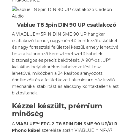
működéshez.
Vablue T8 5pin DIN 90 UP csatlakozó
A VIABLUE™ 5PIN DIN SME 90 UP hangkar
csatlakozó tömör, nagyméretű érintkezőtüskékkel
és nagy forrasztási felülettel készül, amely lehetővé
teszi a különböző keresztmetszetű kábelek
biztonságos és precíz bekötését. A 90°-os „UP”
kialakítás helytakarékos kábelvezetést tesz
lehetővé, miközben a 24 karátos aranyozott
érintkezők és a felületkezelt alumínium ház kiváló
mechanikai stabilitást és alacsony kontaktellenállást
biztosítanak.
Kézzel készült, prémium
minőség
A
VIABLUE™ EPC-2 T8 5PIN DIN SME 90 UP/XLR
Phono kábel
szerelése során VIABLUE™ NF-A7