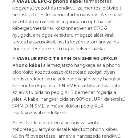
A
VIABLUE EPC-2 phono kábel
természetes,
kiegyensúlyozott és rendkívül zajmentes jelátvitelt
biztosít a teljes frekvenciatartományban. A szeparált
vezetőstruktúrának és a gondosan optimalizált
kábelgeometriának köszönhetően az EPC-2
nyugodt, analógos karakterű megszólalást kínál,
testes basszusokkal, tiszta középtartománnyal és
finoman részletezett magas frekvenciákkal.
A
VIABLUE EPC-2 T8 5PIN DIN SME 90 UP/XLR
Phono kábel
a lemezjátszó hangkarja és a phono
előerősítő közötti összeköttetésre szolgál olyan
rendszerekben, amelyek hangkarján vagy hangkar-
kimenetén 5-pólusú DIN SME csatlakozó található,
az erősítő oldalon pedig XLR bemenet fogadja a
jelet. A kábel hangkar oldalon 90°-os „UP” kialakítású
5PIN DIN SME, a másik oldalon pedig XLR
csatlakozóval rendelkezik.
Az EPC-2 kifejezetten alacsony zajszintű,
többrétegű árnyékolással kialakított phono kábel,
külön földvezetéssel, amely a hangszedő rendkívül