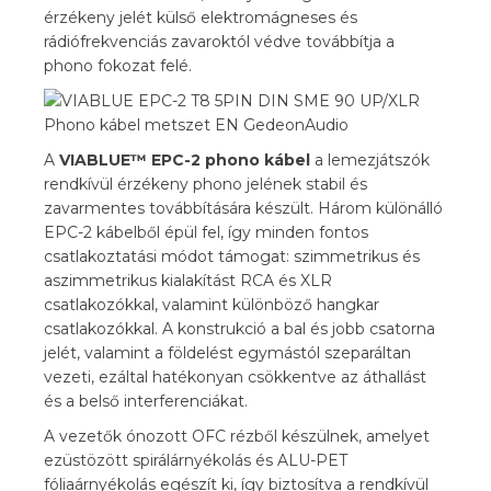
érzékeny jelét külső elektromágneses és
rádiófrekvenciás zavaroktól védve továbbítja a
phono fokozat felé.
A
VIABLUE™ EPC-2
phono kábel
a lemezjátszók
rendkívül érzékeny phono jelének stabil és
zavarmentes továbbítására készült. Három különálló
EPC-2 kábelből épül fel, így minden fontos
csatlakoztatási módot támogat: szimmetrikus és
aszimmetrikus kialakítást RCA és XLR
csatlakozókkal, valamint különböző hangkar
csatlakozókkal. A konstrukció a bal és jobb csatorna
jelét, valamint a földelést egymástól szeparáltan
vezeti, ezáltal hatékonyan csökkentve az áthallást
és a belső interferenciákat.
A vezetők ónozott OFC rézből készülnek, amelyet
ezüstözött spirálárnyékolás és ALU-PET
fóliaárnyékolás egészít ki, így biztosítva a rendkívül