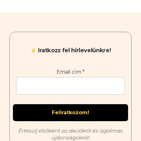
Iratkozz fel hírlevelünkre!
Email cím
*
Értesülj elsőként az akciókról és izgalmas
újdonságokról!