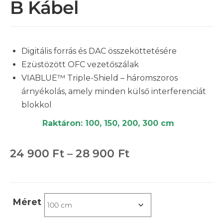
B Kábel
Digitális forrás és DAC összeköttetésére
Ezüstözött OFC vezetőszálak
VIABLUE™ Triple-Shield – háromszoros
árnyékolás, amely minden külső interferenciát
blokkol
Raktáron: 100, 150, 200, 300 cm
24 900
Ft
–
28 900
Ft
Méret