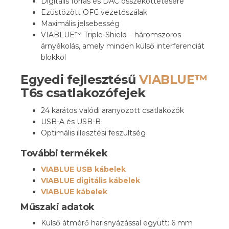
Digitális forrás és DAC összeköttetésére
Ezüstözött OFC vezetőszálak
Maximális jelsebesség
VIABLUE™ Triple-Shield – háromszoros
árnyékolás, amely minden külső interferenciát
blokkol
Egyedi fejlesztésű
VIABLUE™
T6s csatlakozófejek
24 karátos valódi aranyozott csatlakozók
USB-A és USB-B
Optimális illesztési feszültség
További termékek
VIABLUE USB kábelek
VIABLUE digitális kábelek
VIABLUE kábelek
Műszaki adatok
Külső átmérő harisnyázással együtt: 6 mm