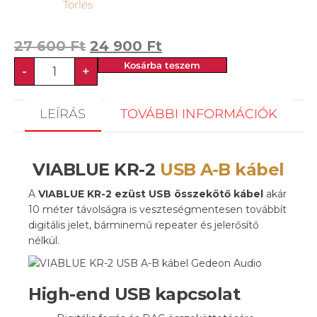
Törlés
27 600
Ft
24 900
Ft
Kosárba teszem
-
+
LEÍRÁS
TOVÁBBI INFORMÁCIÓK
VIABLUE KR-2
USB A-B kábel
A
VIABLUE KR-2 ezüst USB összekötő kábel
akár
10 méter távolságra is veszteségmentesen továbbít
digitális jelet, bárminemű repeater és jelerősítő
nélkül.
High-end USB kapcsolat