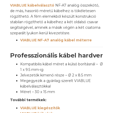
VIABLUE kábelválasztó
NF-A7 analóg összekötő,
de más, hasonló méretű kábelhez is tökéletesen
rögzíthető. A fém elemekből készült konstrukció
stabilan rögzíthető a kábelhez a két oldalsó csavar
segítségével, aminek a másik végén a két csatorna
szeparált lyukon kerül kivezetésre.
VIABLUE NF-A7 analóg kábel méterre
Professzionális kábel hardver
Kompatibilis kábel méret a külső borításnál –
Ø
1 x 9.5 mm-ig
Jelvezetők kimenő része –
Ø 2 x 8.5 mm
Megegyezik a gyárilag szerelt VIABLUE
kábelválasztókkal
Méret – 30 x 15 mm
További termékek:
VIABLUE
kiegészítők