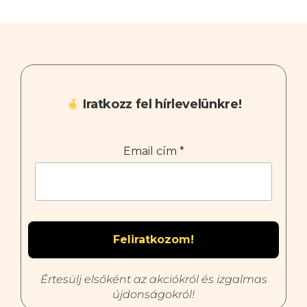
Iratkozz fel hírlevelünkre!
Email cím
*
Értesülj elsőként az akciókról és izgalmas
újdonságokról!