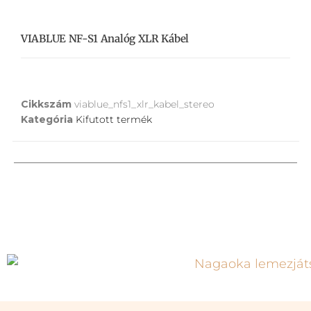
VIABLUE NF-S1 Analóg XLR Kábel
Cikkszám
viablue_nfs1_xlr_kabel_stereo
Kategória
Kifutott termék