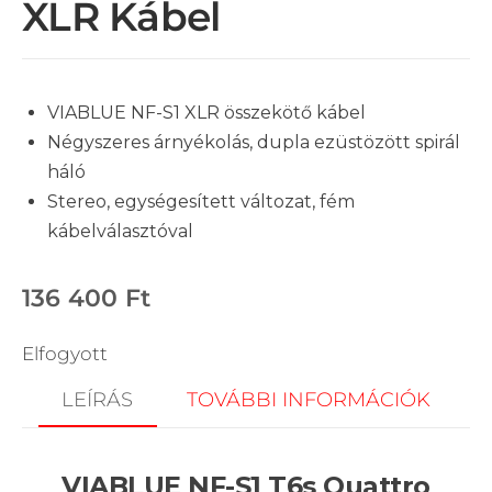
XLR Kábel
VIABLUE NF-S1 XLR összekötő kábel
Négyszeres árnyékolás, dupla ezüstözött spirál
háló
Stereo, egységesített változat, fém
kábelválasztóval
136 400
Ft
Elfogyott
LEÍRÁS
TOVÁBBI INFORMÁCIÓK
VIABLUE NF-S1 T6s Quattro