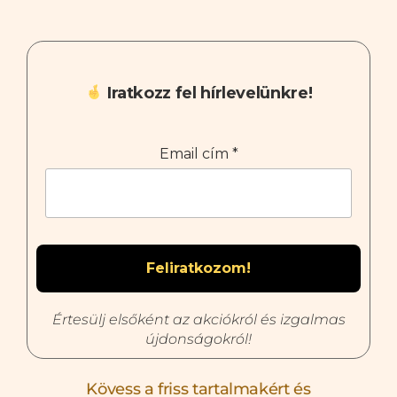
Iratkozz fel hírlevelünkre!
Email cím
*
Értesülj elsőként az akciókról és izgalmas
újdonságokról!
Kövess a friss tartalmakért és