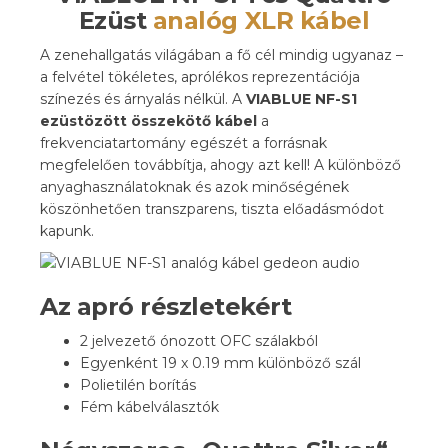
Ezüst
analóg XLR kábel
A zenehallgatás világában a fő cél mindig ugyanaz –
a felvétel tökéletes, aprólékos reprezentációja
színezés és árnyalás nélkül. A
VIABLUE NF-S1
ezüstözött összekötő kábel
a
frekvenciatartomány egészét a forrásnak
megfelelően továbbítja, ahogy azt kell! A különböző
anyaghasználatoknak és azok minőségének
köszönhetően transzparens, tiszta előadásmódot
kapunk.
Az apró részletekért
2 jelvezető ónozott OFC szálakból
Egyenként 19 x 0.19 mm különböző szál
Polietilén borítás
Fém kábelválasztók