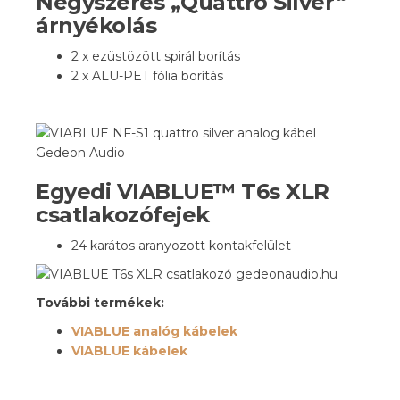
Négyszeres „Quattro Silver“
árnyékolás
2 x ezüstözött spirál borítás
2 x ALU-PET fólia borítás
Egyedi VIABLUE™ T6s XLR
csatlakozófejek
24 karátos aranyozott kontakfelület
További termékek:
VIABLUE analóg kábelek
VIABLUE kábelek