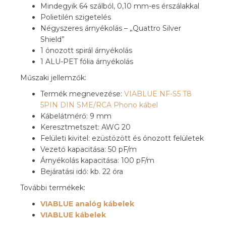
Mindegyik 64 szálból, 0,10 mm-es érszálakkal
Polietilén szigetelés
Négyszeres árnyékolás – „Quattro Silver
Shield”
1 ónozott spirál árnyékolás
1 ALU-PET fólia árnyékolás
Műszaki jellemzők:
Termék megnevezése:
VIABLUE NF-S5 T8
5PIN DIN SME/RCA Phono kábel
Kábelátmérő: 9 mm
Keresztmetszet: AWG 20
Felületi kivitel: ezüstözött és ónozott felületek
Vezető kapacitása: 50 pF/m
Árnyékolás kapacitása: 100 pF/m
Bejáratási idő: kb. 22 óra
További termékek:
VIABLUE analóg kábelek
VIABLUE kábelek