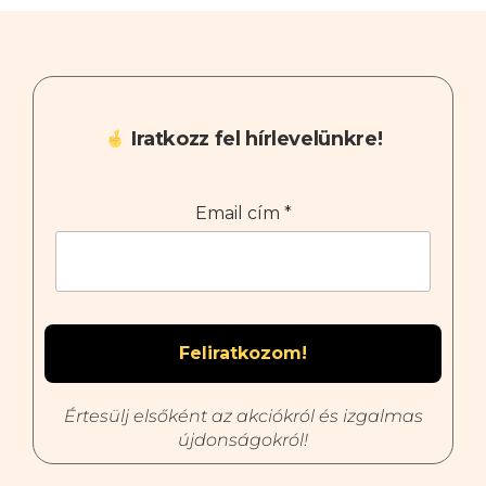
Iratkozz fel hírlevelünkre!
Email cím
*
Értesülj elsőként az akciókról és izgalmas
újdonságokról!