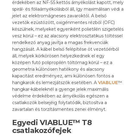
érdekében az NF-S5 kettős árnyékolást kapott, mely
spirál- és fóliaárnyékolásból áll, így maximálisan védi a
jelet az elektromágneses zavaroktól. A belső
vezetők ezüstözött, oxigénmentes rézből (OFC)
készülnek, melyeket egyenként polietilén szigetelés
vesz körül – ez az alacsony elektrosztatikus töltéssel
rendelkező anyag javítja a magas frekvenciák
hangzását. A kábel belső felépítése öt vezetőérből
áll, melyek körkörösen helyezkednek el egy
középen futó polipropilén töltőmag körül – ez a
geometria különösen hatékony és alacsony
kapacitást eredményez, ami különösen fontos a
hangkarok és lemezjátszók esetében. A
VIABLUE
™
hangkar-kábeleknél a gyenge jelek maximális
védelme érdekében az árnyékolás egészen a
csatlakozók belsejéig folytatódik, biztosítva a
zavartalan és torzításmentes zenei élményt.
Egyedi VIABLUE™ T8
csatlakozófejek