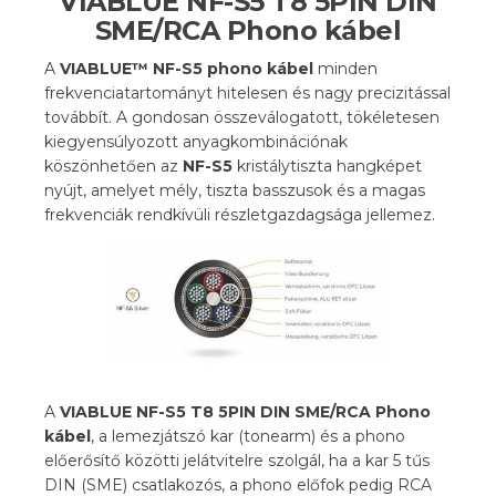
VIABLUE NF-S5 T8 5PIN DIN
SME/RCA Phono kábel
A
VIABLUE™ NF-S5 phono kábel
minden
frekvenciatartományt hitelesen és nagy precizitással
továbbít. A gondosan összeválogatott, tökéletesen
kiegyensúlyozott anyagkombinációnak
köszönhetően az
NF-S5
kristálytiszta hangképet
nyújt, amelyet mély, tiszta basszusok és a magas
frekvenciák rendkívüli részletgazdagsága jellemez.
A
VIABLUE NF-S5 T8 5PIN DIN SME/RCA Phono
kábel
, a lemezjátszó kar (tonearm) és a phono
előerősítő közötti jelátvitelre szolgál, ha a kar 5 tűs
DIN (SME) csatlakozós, a phono előfok pedig RCA