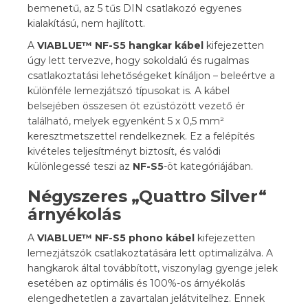
bemenetű, az 5 tűs DIN csatlakozó egyenes
kialakítású, nem hajlított.
A
VIABLUE™ NF-S5 hangkar kábel
kifejezetten
úgy lett tervezve, hogy sokoldalú és rugalmas
csatlakoztatási lehetőségeket kínáljon – beleértve a
különféle lemezjátszó típusokat is. A kábel
belsejében összesen öt ezüstözött vezető ér
található, melyek egyenként 5 x 0,5 mm²
keresztmetszettel rendelkeznek. Ez a felépítés
kivételes teljesítményt biztosít, és valódi
különlegessé teszi az
NF-S5
-öt kategóriájában.
Négyszeres „Quattro Silver“
árnyékolás
A
VIABLUE™ NF-S5 phono kábel
kifejezetten
lemezjátszók csatlakoztatására lett optimalizálva. A
hangkarok által továbbított, viszonylag gyenge jelek
esetében az optimális és 100%-os árnyékolás
elengedhetetlen a zavartalan jelátvitelhez. Ennek