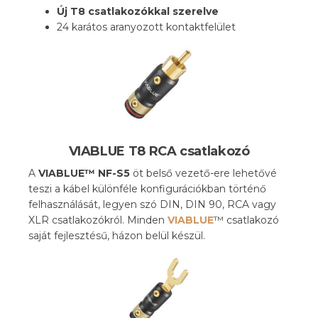
Új T8 csatlakozókkal szerelve
24 karátos aranyozott kontaktfelület
VIABLUE T8 RCA csatlakozó
A
VIABLUE™ NF-S5
öt belső vezető-ere lehetővé
teszi a kábel különféle konfigurációkban történő
felhasználását, legyen szó DIN, DIN 90, RCA vagy
XLR csatlakozókról. Minden
VIABLUE
™ csatlakozó
saját fejlesztésű, házon belül készül.