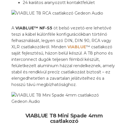
24 karátos aranyozott kontaktfelület
A
VIABLUE™ NF-S5
öt belső vezető-ere lehetővé
teszi a kábel különféle konfigurációkban történő
felhasználását, legyen szó DIN, DIN 90, RCA vagy
XLR csatlakozókról. Minden
VIABLUE
™ csatlakozó
saját fejlesztésű, házon belül készül. A T8 phono és
interconnect dugók teljesen fémből készült,
felületkezelt alumínium házzal rendelkeznek, amely
stabil és rendkívül precíz csatlakozást biztosít – ez
elengedhetetlen a zavartalan jelátvitelhez és a
hosszú távú megbízhatósághoz.
VIABLUE T8 Mini Spade 4mm
csatlakozó