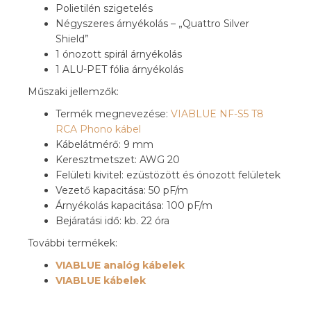
Polietilén szigetelés
Négyszeres árnyékolás – „Quattro Silver
Shield”
1 ónozott spirál árnyékolás
1 ALU-PET fólia árnyékolás
Műszaki jellemzők:
Termék megnevezése:
VIABLUE NF-S5 T8
RCA Phono kábel
Kábelátmérő: 9 mm
Keresztmetszet: AWG 20
Felületi kivitel: ezüstözött és ónozott felületek
Vezető kapacitása: 50 pF/m
Árnyékolás kapacitása: 100 pF/m
Bejáratási idő: kb. 22 óra
További termékek:
VIABLUE analóg kábelek
VIABLUE kábelek