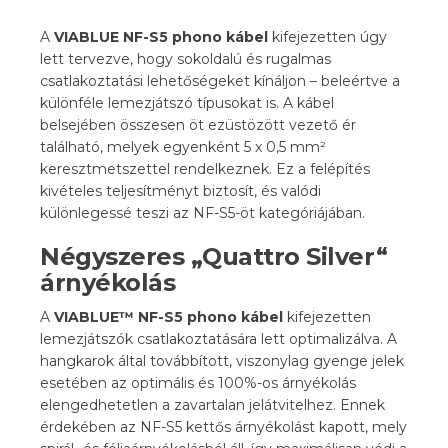
A
VIABLUE NF-S5 phono kábel
kifejezetten úgy
lett tervezve, hogy sokoldalú és rugalmas
csatlakoztatási lehetőségeket kínáljon – beleértve a
különféle lemezjátszó típusokat is. A kábel
belsejében összesen öt ezüstözött vezető ér
található, melyek egyenként 5 x 0,5 mm²
keresztmetszettel rendelkeznek. Ez a felépítés
kivételes teljesítményt biztosít, és valódi
különlegessé teszi az NF-S5-öt kategóriájában.
Négyszeres „Quattro Silver“
árnyékolás
A
VIABLUE™ NF-S5 phono kábel
kifejezetten
lemezjátszók csatlakoztatására lett optimalizálva. A
hangkarok által továbbított, viszonylag gyenge jelek
esetében az optimális és 100%-os árnyékolás
elengedhetetlen a zavartalan jelátvitelhez. Ennek
érdekében az NF-S5 kettős árnyékolást kapott, mely