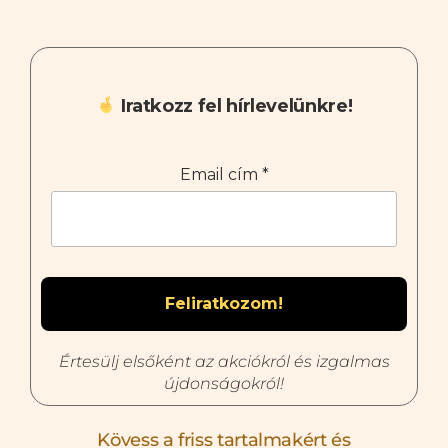
Iratkozz fel hírlevelünkre!
Email cím
*
Értesülj elsőként az akciókról és izgalmas
újdonságokról!
Kövess a friss tartalmakért és