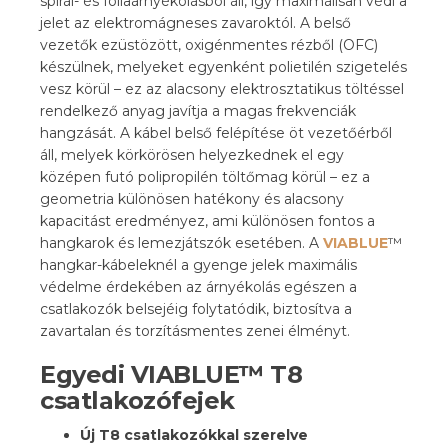
spirál- és fóliaárnyékolásból áll, így maximálisan védi a
jelet az elektromágneses zavaroktól. A belső
vezetők ezüstözött, oxigénmentes rézből (OFC)
készülnek, melyeket egyenként polietilén szigetelés
vesz körül – ez az alacsony elektrosztatikus töltéssel
rendelkező anyag javítja a magas frekvenciák
hangzását. A kábel belső felépítése öt vezetőérből
áll, melyek körkörösen helyezkednek el egy
középen futó polipropilén töltőmag körül – ez a
geometria különösen hatékony és alacsony
kapacitást eredményez, ami különösen fontos a
hangkarok és lemezjátszók esetében. A
VIABLUE
™
hangkar-kábeleknél a gyenge jelek maximális
védelme érdekében az árnyékolás egészen a
csatlakozók belsejéig folytatódik, biztosítva a
zavartalan és torzításmentes zenei élményt.
Egyedi VIABLUE™ T8
csatlakozófejek
Új T8 csatlakozókkal szerelve