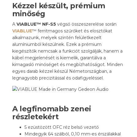
Kézzel készült, prémium
minőség
A
VIABLUE™ NF-S5
végső összeszerelése során
VIABLUE
™ ferritmagos szűrőket és elosztókat
alkalmazunk, melyek szintén felületkezelt
alumíniumból készülnek. Ezek a prémium
kiegészítők nemcsak a funkciót szolgálják, hanem a
kábel megjelenését is kiemelik, garantálva a
kimagasló minőséget és megbízhatóságot. Minden
egyes darab kézzel készül Németországban, a
legnagyobb precizitással és odafigyeléssel.
A legfinomabb zenei
részletekért
5 ezüstözött OFC réz belső vezető
Mindegyik 64 szálból, 0,10 mm-es érszálakkal