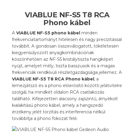
VIABLUE NF-S5 T8 RCA
Phono kábel
A
VIABLUE NF-S5 phono kábel
minden
frekvenciatartományt hitelesen és nagy precizitással
továbbít. A gondosan összeválogatott, tökéletesen
kiegyensúlyozott anyagkombinációnak
köszönhetően az NF-S5 kristálytiszta hangképet
nyújt, amelyet mély, tiszta basszusok és a magas
frekvenciák rendkívüli részletgazdagsága jellemez. A
VIABLUE NF-S5 T8 RCA Phono kábel
, a
lemezjátszó és a phono előerősítő közötti jelátvitelre
szolgál, ha mindkét oldalon RCA csatlakozás
található. Kifejezetten alacsony zajszintű, árnyékolt
kialakítású phono kábel, amely a hangszedő
érzékeny jelét torzítás és interferencia nélkül
továbbítja a phono fokozat felé.