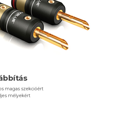
ábbítás
os magas szekcióért
ljes mélyekért