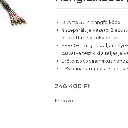
Bi-Amp SC-4 hangfalkábel
4 szeparált jelvezető, 2 ezüs
ónozott mélyfrekvenciás
896 OFC magos szál, amelyek
csavarva teszik ki a teljes jel
Erőteljes és dinamikus hangz
T6S banándugókkal szerelv
246 400
Ft
Elfogyott