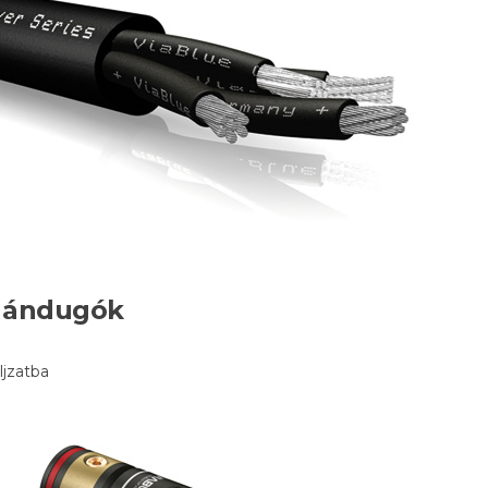
nándugók
ljzatba