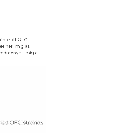
ő ónozott OFC
elelnek, míg az
 eredményez, míg a