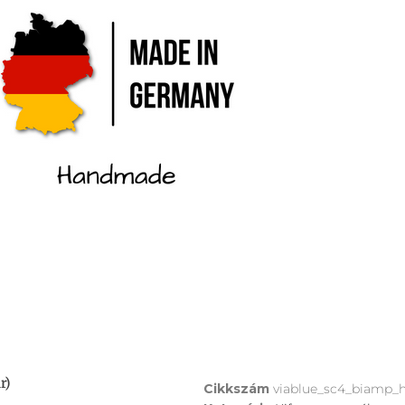
r)
Cikkszám
viablue_sc4_biamp_