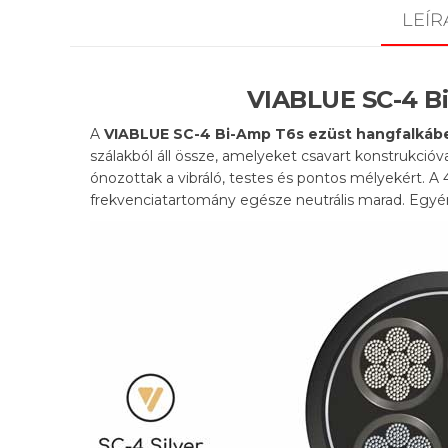
LEÍR
VIABLUE SC-4 Bi
A
VIABLUE SC-4 Bi-Amp T6s ezüst hangfalkáb
szálakból áll össze, amelyeket csavart konstrukcióv
ónozottak a vibráló, testes és pontos mélyekért. 
frekvenciatartomány egésze neutrális marad. Egyé