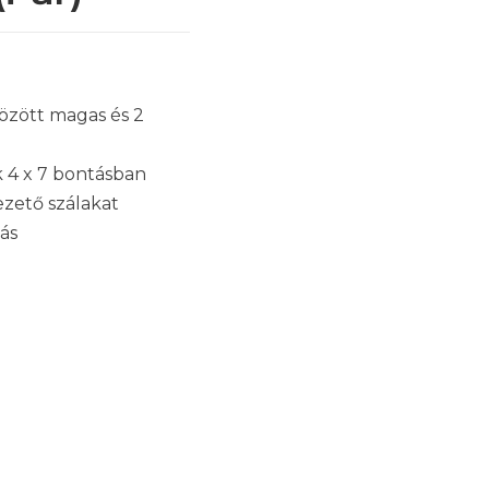
tözött magas és 2
 4 x 7 bontásban
vezető szálakat
ás
e