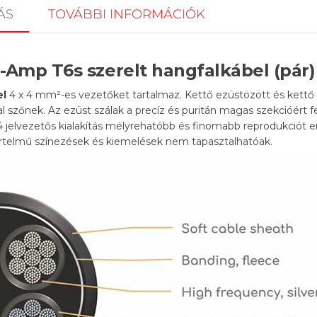
ÁS
TOVÁBBI INFORMÁCIÓK
-Amp T6s szerelt hangfalkábel (pár)
el
4 x 4 mm²-es vezetőket tartalmaz. Kettő ezüstözött és kett
al szőnek. Az ezüst szálak a precíz és puritán magas szekcióért f
A 4 jelvezetős kialakítás mélyrehatóbb és finomabb reprodukciót
rtelmű színezések és kiemelések nem tapasztalhatóak.