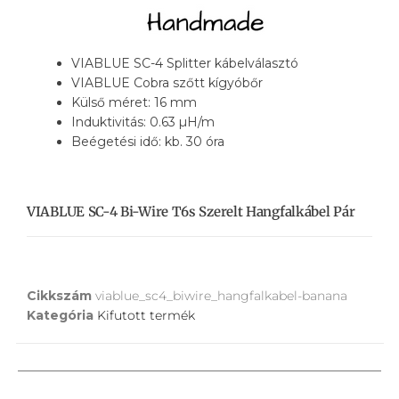
VIABLUE SC-4 Splitter kábelválasztó
VIABLUE Cobra szőtt kígyóbőr
Külső méret: 16 mm
Induktivitás: 0.63 µH/m
Beégetési idő: kb. 30 óra
VIABLUE SC-4 Bi-Wire T6s Szerelt Hangfalkábel Pár
Cikkszám
viablue_sc4_biwire_hangfalkabel-banana
Kategória
Kifutott termék