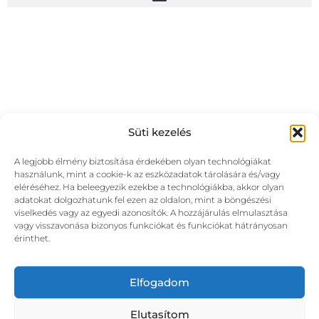
Süti kezelés
A legjobb élmény biztosítása érdekében olyan technológiákat
használunk, mint a cookie-k az eszközadatok tárolására és/vagy
eléréséhez. Ha beleegyezik ezekbe a technológiákba, akkor olyan
adatokat dolgozhatunk fel ezen az oldalon, mint a böngészési
viselkedés vagy az egyedi azonosítók. A hozzájárulás elmulasztása
vagy visszavonása bizonyos funkciókat és funkciókat hátrányosan
érinthet.
Elfogadom
Elutasítom