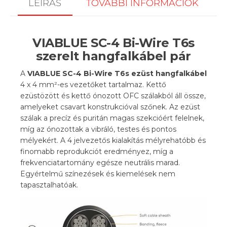
LEÍRÁS
TOVÁBBI INFORMÁCIÓK
VIABLUE SC-4 Bi-Wire T6s
szerelt hangfalkábel pár
A
VIABLUE SC-4 Bi-Wire T6s ezüst hangfalkábel
4 x 4 mm²-es vezetőket tartalmaz. Kettő
ezüstözött és kettő ónozott OFC szálakból áll össze,
amelyeket csavart konstrukcióval szőnek. Az ezüst
szálak a precíz és puritán magas szekcióért felelnek,
míg az ónozottak a vibráló, testes és pontos
mélyekért. A 4 jelvezetős kialakítás mélyrehatóbb és
finomabb reprodukciót eredményez, míg a
frekvenciatartomány egésze neutrális marad.
Egyértelmű színezések és kiemelések nem
tapasztalhatóak.