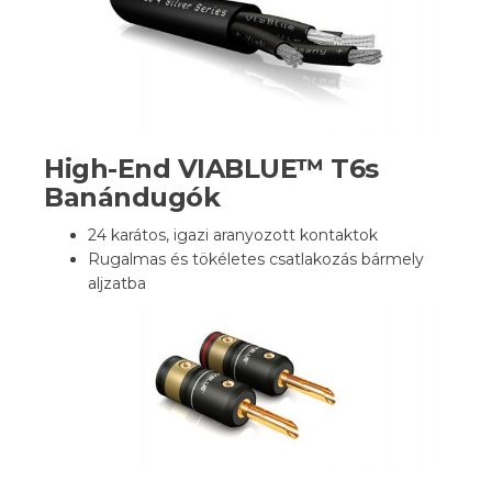
High-End VIABLUE™ T6s
Banándugók
24 karátos, igazi aranyozott kontaktok
Rugalmas és tökéletes csatlakozás bármely
aljzatba