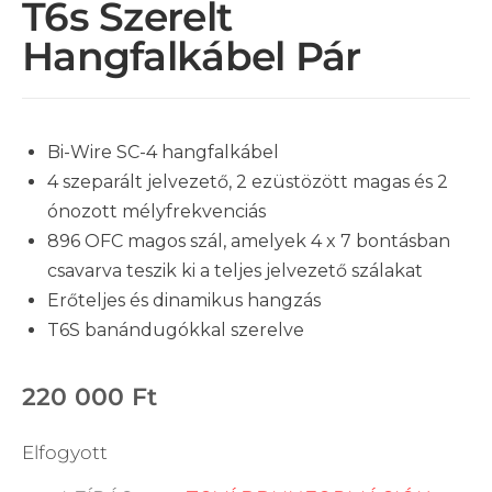
T6s Szerelt
Hangfalkábel Pár
Bi-Wire SC-4 hangfalkábel
4 szeparált jelvezető, 2 ezüstözött magas és 2
ónozott mélyfrekvenciás
896 OFC magos szál, amelyek 4 x 7 bontásban
csavarva teszik ki a teljes jelvezető szálakat
Erőteljes és dinamikus hangzás
T6S banándugókkal szerelve
220 000
Ft
Elfogyott