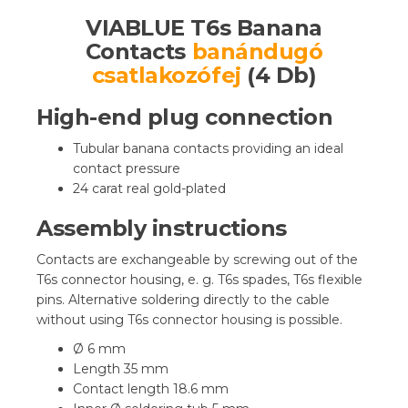
VIABLUE T6s Banana
Contacts
banándugó
csatlakozófej
(4 Db)
High-end plug connection
Tubular banana contacts providing an ideal
contact pressure
24 carat real gold-plated
Assembly instructions
Contacts are exchangeable by screwing out of the
T6s connector housing, e. g. T6s spades, T6s flexible
pins. Alternative soldering directly to the cable
without using T6s connector housing is possible.
Ø 6 mm
Length 35 mm
Contact length 18.6 mm