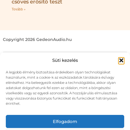
csöves erősítő teszt
Tovább »
Copyright 2026 GedeonAudio.hu
Süti kezelés
A legjobb élmény biztosítása érdekében olyan technológiákat
használunk, mint a cookie-k az eszközadatok tárolására és/vagy
eléréséhez. Ha beleegyezik ezekbe a technológiákba, akkor olyan
adatokat dolgozhatunk fel ezen az oldalon, mint a böngészési
viselkedés vagy az egyedi azonosítók. A hozzájárulás elmulasztása
vagy visszavonása bizonyos funkciókat és funkciókat hátrányosan
érinthet.
Elfogadom