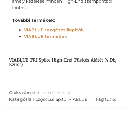
amely kezelése minden High-End szempontból
fontos.
További termékek:
VIABLUE
rezgéscsillapítók
VIABLUE termékek
VIABLUE TRI Spike High-End Tüskés Alátét (4 Db,
Ezüst)
Cikkszám
viablue-tri-spike-sl
Kategória
Rezgéscsillapító
,
VIABLUE
Tag
tüske