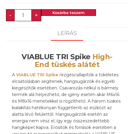
Kosárba teszem
-
+
LEÍRÁS
VIABLUE TRI Spike
High-
End tüskés alátét
A
VIABLUE TRI Spike
rezgéscsillapítók a tökéletes
elcsatolásban segítenek, hangsugárzók és egyéb
kiegészítők esetében. Csavarozás nélkül is bármely
termék alá helyezhető, de igény esetén akár M6x16
és M8x16 menetekkel is rögzíthető. A három tüskés
kialakítás hatékonyan függetleníti az eszközt az
alatta lévő felülettől. Hangsugárzók esetén az
energia nem vész el, így egy összeszedettebb
hangképet kapva. Erősítők és források esetében a