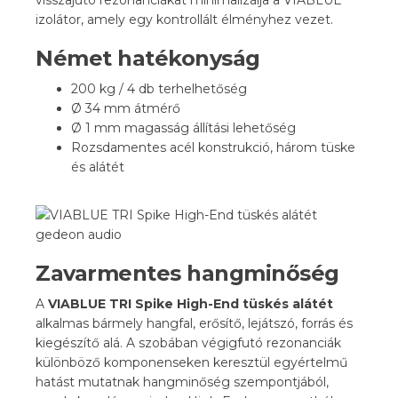
visszajutó rezonanciákat minimalizálja a VIABLUE
izolátor, amely egy kontrollált élményhez vezet.
Német hatékonyság
200 kg / 4 db terhelhetőség
Ø 34 mm átmérő
Ø 1 mm magasság állítási lehetőség
Rozsdamentes acél konstrukció, három tüske
és alátét
Zavarmentes hangminőség
A
VIABLUE TRI Spike High-End tüskés alátét
alkalmas bármely hangfal, erősítő, lejátszó, forrás és
kiegészítő alá. A szobában végigfutó rezonanciák
különböző komponenseken keresztül egyértelmű
hatást mutatnak hangminőség szempontjából,