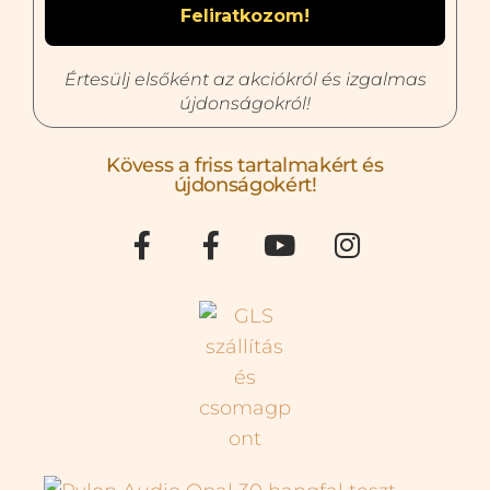
Értesülj elsőként az akciókról és izgalmas
újdonságokról!
Kövess a friss tartalmakért és
újdonságokért!