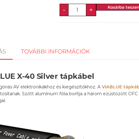
Kosárba tesze
-
+
ÁS
TOVÁBBI INFORMÁCIÓK
LUE X-40 Silver tápkábel
góriás AV elektronikákhoz és kiegészítőkhöz. A
VIABLUE tápká
iztosítanak. Szőtt alumínium fólia borítja a három ezüstözött OFC
al.