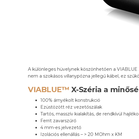
A különleges hüvelynek köszönhetően a VIABLUE X
nem a szokásos villanypózna jellegű kábel, ez sz
VIABLUE™
X-Széria a minősé
100% árnyékolt konstrukció
Ezüstözött réz vezetőszálak
Tartós, masszív kialakítás, de rendkívül hajlék
Ferrit zavarszűrő
4 mm-es jelvezető
Izolációs ellenállás – > 20 MOhm x KM