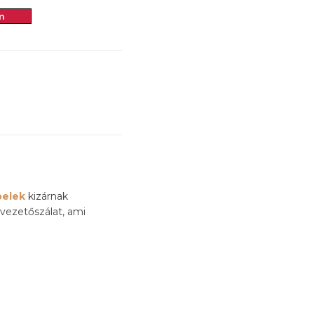
m
belek
kizárnak
 vezetőszálat, ami