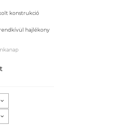
olt konstrukció
e rendkívül hajlékony
munkanap
t