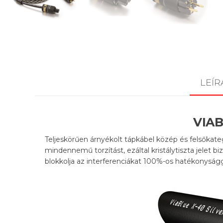
LEÍR
VIAB
Teljeskörűen árnyékolt tápkábel közép és felsőkate
mindennemű torzítást, ezáltal kristálytiszta jelet b
blokkolja az interferenciákat 100%-os hatékonyságg