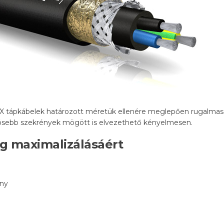
 tápkábelek határozott méretük ellenére meglepően rugalmasa
űkösebb szekrények mögött is elvezethető kényelmesen.
g maximalizálásáért
ony