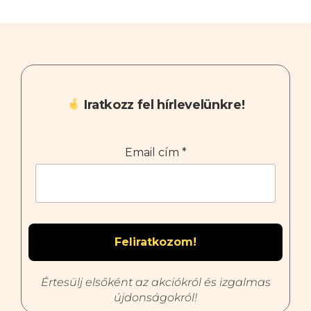
Iratkozz fel hírlevelünkre!
Email cím
*
Értesülj elsőként az akciókról és izgalmas
újdonságokról!