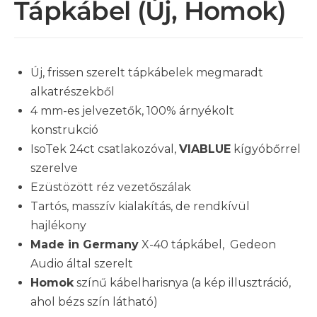
Tápkábel (új, Homok)
Új, frissen szerelt tápkábelek megmaradt
alkatrészekből
4 mm-es jelvezetők, 100% árnyékolt
konstrukció
IsoTek 24ct csatlakozóval,
VIABLUE
kígyóbőrrel
szerelve
Ezüstözött réz vezetőszálak
Tartós, masszív kialakítás, de rendkívül
hajlékony
Made in Germany
X-40 tápkábel, Gedeon
Audio által szerelt
Homok
színű kábelharisnya (a kép illusztráció,
ahol bézs szín látható)