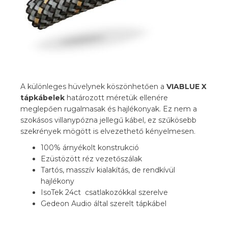
A különleges hüvelynek köszönhetően a
VIABLUE X
tápkábelek
határozott méretük ellenére
meglepően rugalmasak és hajlékonyak. Ez nem a
szokásos villanypózna jellegű kábel, ez szűkösebb
szekrények mögött is elvezethető kényelmesen.
100% árnyékolt konstrukció
Ezüstözött réz vezetőszálak
Tartós, masszív kialakítás, de rendkívül
hajlékony
IsoTek 24ct csatlakozókkal szerelve
Gedeon Audio által szerelt tápkábel