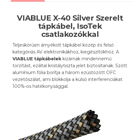
VIABLUE X-40 Silver Szerelt
tápkábel, IsoTek
csatlakozókkal
Teljeskörűen árnyékolt tápkábel közép és felső
kategóriás AV elektronikákhoz, kiegészítőkhöz. A
VIABLUE tápkábelek
kizárnak mindennemű
torzítást, ezáltal kristálytiszta jelet biztosítanak. Szőtt
alumínium fólia borítja a három ezüstözött OFC
vezetőszálat, ami blokkolja a külső interferenciákat
100%-os hatékonysággal.