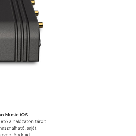
n Music iOS
hető a hálózaton tárolt
asználható, saját
egyen. Android