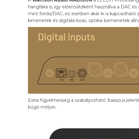
hangfalra is, így előerősítőként használva a DAC és 
mint forrás/DAC, ez esetben akár ki is kapcsolhat
kimenetek és digitális koax, optikai bemenetek álln
Extra figyelmesség a szabályozható ‘basszus jelenlét
búgó mélyei.