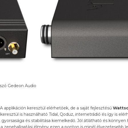
applikáción keresztül elérhetőek, de a saját fejlesztésű
Wattso
resztül is használható Tidal, Qoduz, internetrádió és így is elér
yorsasága és stabilitása kiemelkedő. Jól átlátható és könnyen h
gy a zenehallgatási élmény ezen a ponton is minél élvezetesebb l