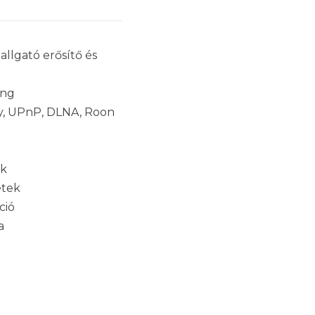
allgató erősítő és
ang
ay, UPnP, DLNA, Roon
ek
etek
ció
a