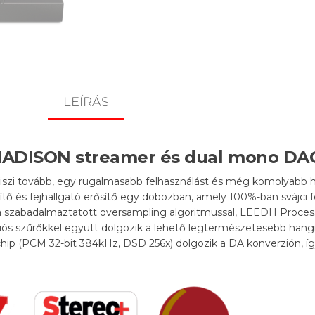
LEÍRÁS
MADISON streamer és dual mono DA
viszi tovább, egy rugalmasabb felhasználást és még komolyabb
tő és fejhallgató erősítő egy dobozban, amely 100%-ban svájci fe
a szabadalmaztatott oversampling algoritmussal, LEEDH Processi
kciós szűrőkkel együtt dolgozik a lehető legtermészetesebb ha
hip (
PCM 32-bit 384kHz, DSD 256x
) dolgozik a DA konverzión, í