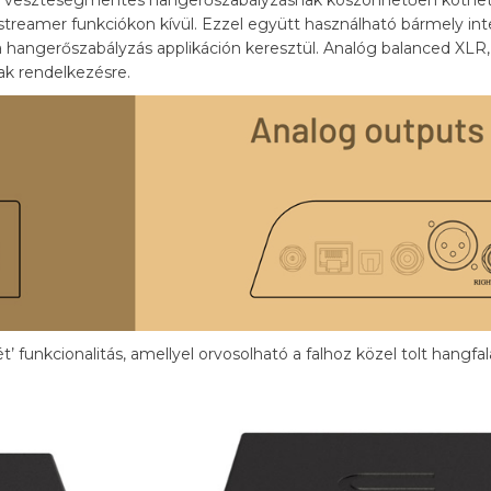
streamer funkciókon kívül. Ezzel együtt használható bármely integ
ó a hangerőszabályzás applikáción keresztül. Analóg balanced XL
ak rendelkezésre.
’ funkcionalitás, amellyel orvosolható a falhoz közel tolt hangfal