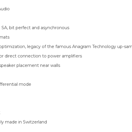
 SA, bit perfect and asynchronous
rmats
ptimization, legacy of the famous Anagram Technology up-sam
r direct connection to power amplifiers
speaker placement near walls
fferential mode
k
ly made in Switzerland