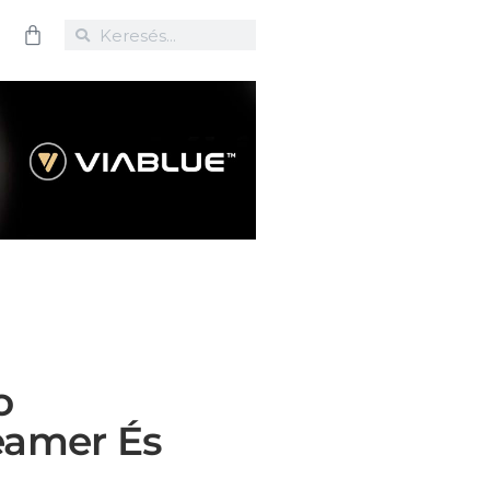
o
amer És