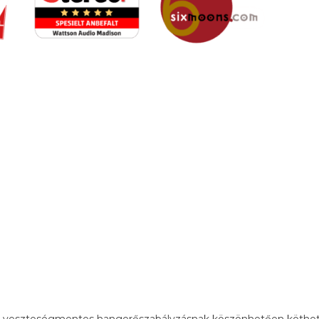
veszteségmentes hangerőszabályzásnak köszönhetően köthető 