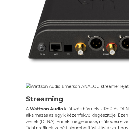
Streaming
A
Wattson Audio
lejátszók bármely UPnP és DLNA 
alkalmazás az egyik kézenfekvő kiegészítője. Ezen ke
zenék (DLNA). Ennek megjelenése, működési elve, g
Tidal profilunk zenéit albumborítóstul listázza, ho