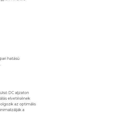
pari hatású
.
ülső DC aljzaton
rálás elvetésének
olgozik az optimális
nimalizálják a