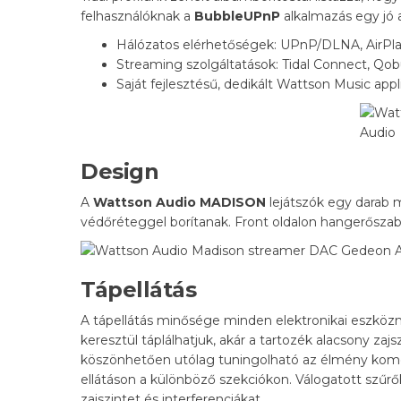
felhasználóknak a
BubbleUPnP
alkalmazás egy jó al
Hálózatos elérhetőségek: UPnP/DLNA, AirPl
Streaming szolgáltatások: Tidal Connect, Qobu
Saját fejlesztésű, dedikált Wattson Music app
Design
A
Wattson Audio MADISON
lejátszók egy darab 
védőréteggel borítanak. Front oldalon hangerőszabá
Tápellátás
A tápellátás minősége minden elektronikai eszközn
keresztül táplálhatjuk, akár a tartozék alacsony za
köszönhetően utólag tuningolható az élmény komoly
ellátáson a különböző szekciókon. Válogatott szűrőkk
zajszintet és interferenciákat.