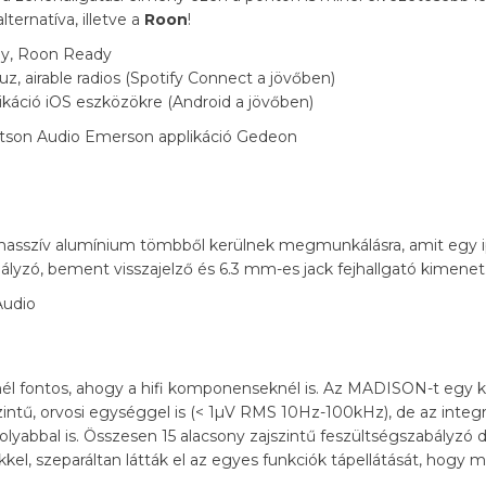
ternatíva, illetve a
Roon
!
ay, Roon Ready
z, airable radios (Spotify Connect a jövőben)
likáció iOS eszközökre (Android a jövőben)
masszív alumínium tömbből kerülnek megmunkálásra, amit egy i
lyzó, bement visszajelző és 6.3 mm-es jack fejhallgató kimenet
él fontos, ahogy a hifi komponenseknél is. Az MADISON-t egy k
jszintű, orvosi egységgel is (< 1µV RMS 10Hz-100kHz), de az integ
abbal is. Összesen 15 alacsony zajszintű feszültségszabályzó d
el, szeparáltan látták el az egyes funkciók tápellátását, hogy mi