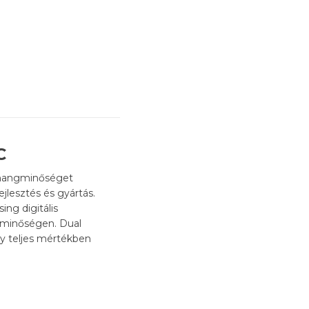
C
 hangminőséget
jlesztés és gyártás.
ng digitális
ngminőségen. Dual
gy teljes mértékben