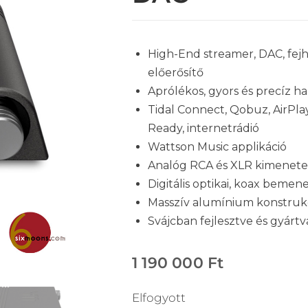
High-End streamer, DAC, fejh
előerősítő
Aprólékos, gyors és precíz h
Tidal Connect, Qobuz, AirPl
Ready, internetrádió
Wattson Music applikáció
Analóg RCA és XLR kimenet
Digitális optikai, koax bemen
Masszív alumínium konstruk
Svájcban fejlesztve és gyártv
1 190 000
Ft
Elfogyott