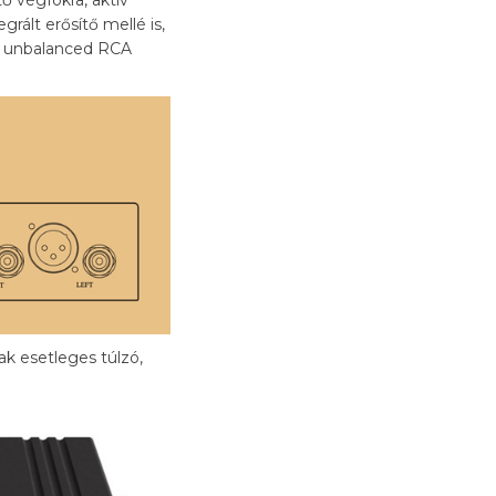
rált erősítő mellé is,
R, unbalanced RCA
ak esetleges túlzó,