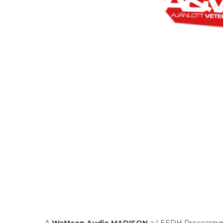
A
Wattson Audio MADISON
a LEEDH Processing 