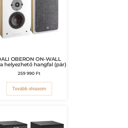
DALI OBERON ON-WALL
ra helyezhető hangfal (pár)
259 990
Ft
Tovább olvasom