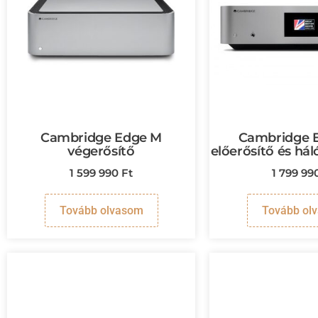
Cambridge Edge M
Cambridge 
végerősítő
előerősítő és hál
1 599 990
Ft
1 799 99
Tovább olvasom
Tovább ol