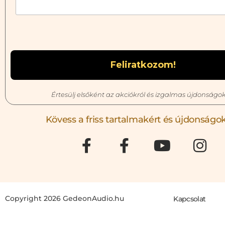
Értesülj elsőként az akciókról és izgalmas újdonságok
Kövess a friss tartalmakért és újdonságok
Copyright 2026 GedeonAudio.hu
Kapcsolat