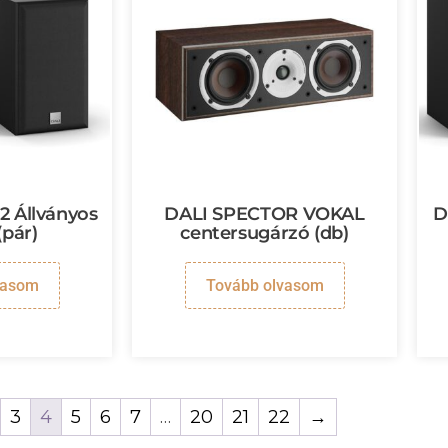
 Állványos
DALI SPECTOR VOKAL
D
(pár)
centersugárzó (db)
vasom
Tovább olvasom
3
4
5
6
7
…
20
21
22
→