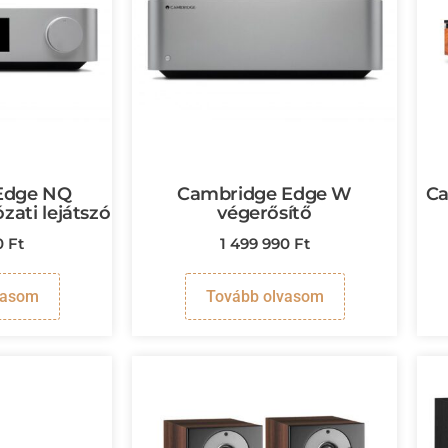
Edge NQ
Cambridge Edge W
Ca
ózati lejátszó
végerősítő
0
Ft
1 499 990
Ft
vasom
Tovább olvasom