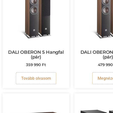
DALI OBERON 5 Hangfal
DALI OBERON 
(pár)
(pár
359 990
Ft
479 99
Tovább olvasom
Megnéz