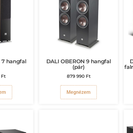
7 hangfal
DALI OBERON 9 hangfal
)
(pár)
fal
0
Ft
879 990
Ft
em
Megnézem