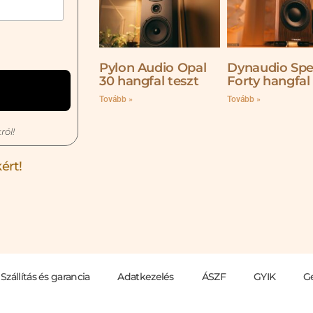
Pylon Audio Opal
Dynaudio Spe
30 hangfal teszt
Forty hangfal
Tovább »
Tovább »
ról!
ért!
Szállítás és garancia
Adatkezelés
ÁSZF
GYIK
G