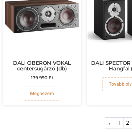
DALI OBERON VOKAL
DALI SPECTOR 2
centersugárzó (db)
Hangfal 
179 990
Ft
Tovább ol
Megnézem
←
1
2