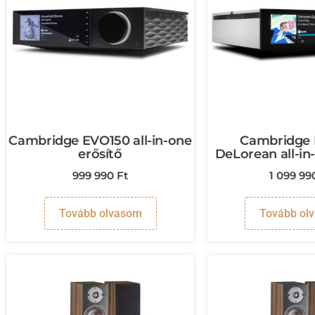
Cambridge EVO150 all-in-one
Cambridge
erősítő
DeLorean all-in
999 990
Ft
1 099 9
Tovább olvasom
Tovább ol