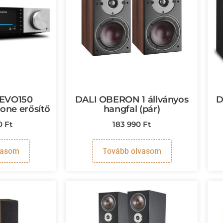
 EVO150
DALI OBERON 1 állványos
D
-one erősítő
hangfal (pár)
90
Ft
183 990
Ft
vasom
Tovább olvasom