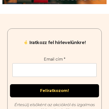
Iratkozz fel hírlevelünkre!
Email cím
*
Értesülj elsőként az akciókról és izgalmas