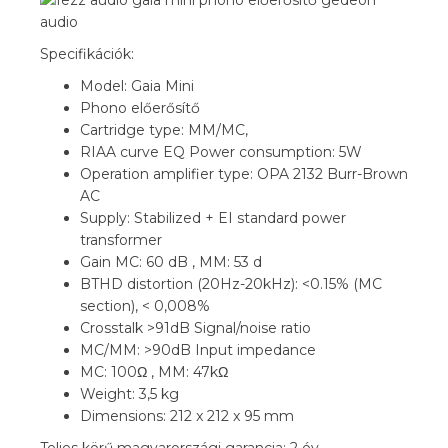
Specifikációk:
Model: Gaia Mini
Phono előerősítő
Cartridge type: MM/MC,
RIAA curve EQ Power consumption: 5W
Operation amplifier type: OPA 2132 Burr-Brown
AC
Supply: Stabilized + EI standard power
transformer
Gain MC: 60 dB , MM: 53 d
BTHD distortion (20Hz-20kHz): <0.15% (MC
section), < 0,008%
Crosstalk >91dB Signal/noise ratio
MC/MM: >90dB Input impedance
MC: 100Ω , MM: 47kΩ
Weight: 3,5 kg
Dimensions: 212 x 212 x 95 mm