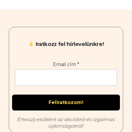
Iratkozz fel hírlevelünkre!
Email cím
*
Értesülj elsőként az akciókról és izgalmas
újdonságokról!