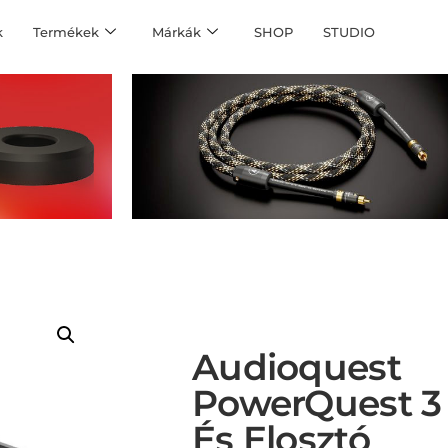
k
Termékek
Márkák
SHOP
STUDIO
Audioquest
PowerQuest 3
És Elosztó