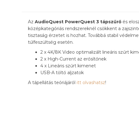
Az
AudioQuest PowerQuest 3 tápszűrő
és elos
középkategóriás rendszereknél csökkent a zajszint
tisztaság érzetet is hozhat. Továbbá stabil védel
túlfeszültség esetén.
2 x 4K/8K Video optimalizált lineáris szűrt ki
2 x High-Current az erősítőnek
4 x Lineáris szűrt kimenet
USB-A töltő aljzatok
A tápellátás teóriájáról
itt olvashatsz
!