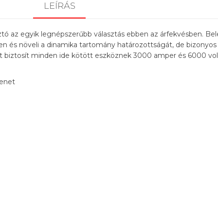
LEÍRÁS
ztó az egyik legnépszerűbb választás ebben az árfekvésben. Be
en és növeli a dinamika tartomány határozottságát, de bizonyo
met biztosít minden ide kötött eszköznek 3000 amper és 6000 vol
menet