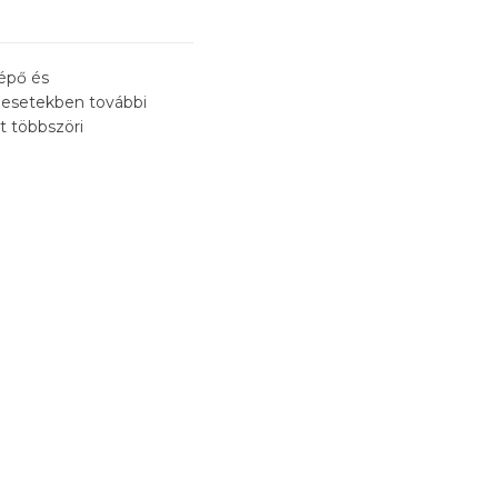
lépő és
s esetekben további
t többszöri