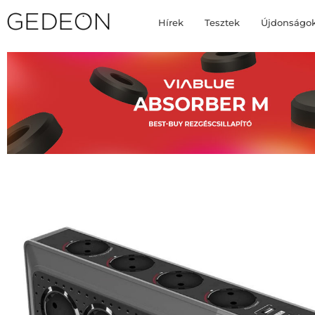
Hírek
Tesztek
Újdonságo