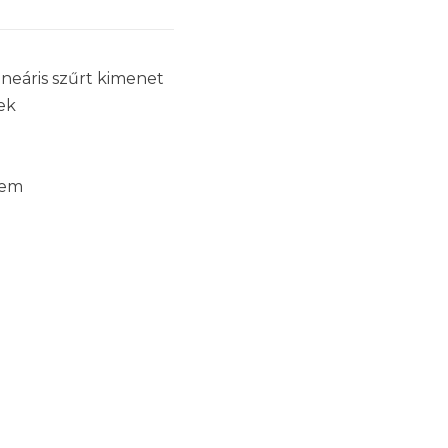
lineáris szűrt kimenet
ek
lem