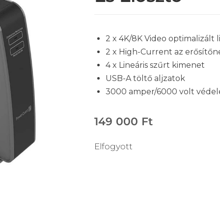
2 x 4K/8K Video optimalizált 
2 x High-Current az erősítőn
4 x Lineáris szűrt kimenet
USB-A töltő aljzatok
3000 amper/6000 volt véde
149 000
Ft
Elfogyott