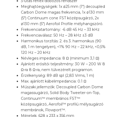
3-utas reflex-dobozos rendszer
Meghajtóegységek: 1x ø25 mm (1″) decoupled
Carbon Dome magas frekvencia, 1x ø130 mm
(5″) Continuum cone FST középsugárzó, 2x
ø130 mm (5″) Aerofoil Profile mélyhangszóró.
Frekvenciatartomány: -6 dB 45 Hz – 33 kHz
Frekvenciaválasz: 50 Hz – 28 kHz ±3 dB
Harmonikus torzítás: 2. és 3. harmonikus (90
dB, 1 m tengelyen), <1% 90 Hz – 22 kHz, <0,5%
120 Hz – 20 kHz
Névleges impedancia: 8 Ω (minimum 3,1 Ω)
Ajánlott erősítői teljesítmény: 30 W – 200 W 8
Ω-ra 8 Ω-ra, nem túlvezérelt programon.
Érzékenység: 89 dB spl (2,83 Vrms, 1 m)
Max. ajánlott kábelimpedancia: 0.1 Ω
Műszaki jellemzők: Decoupled Carbon Dome
magassugárzó, Solid Body Tweeter-on-Top,
Continuum™ membrános FST™
középsugárzó, Aerofoil™ profilú mélysugárzó
membránok, Flowport™.
Méretek: 628 x 233 x 356 mm