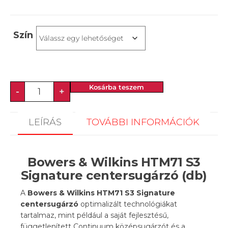
Szín
Kosárba teszem
-
+
LEÍRÁS
TOVÁBBI INFORMÁCIÓK
Bowers & Wilkins HTM71 S3
Signature centersugárzó (db)
A
Bowers & Wilkins HTM71 S3 Signature
centersugárzó
optimalizált technológiákat
tartalmaz, mint például a saját fejlesztésű,
függetlenített Continuum középsugárzót és a