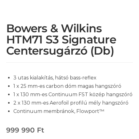
Bowers & Wilkins
HTM71 S3 Signature
Centersugárzó (db)
3 utas kialakítás, hátsó bass-reflex
1 x 25 mm-es carbon dóm magas hangszóró
1 x 130 mm-es Continuum FST közép hangszóró
2 x 130 mm-es Aerofoil profilú mély hangszóró
Continuum membránok, Flowport™
999 990
Ft