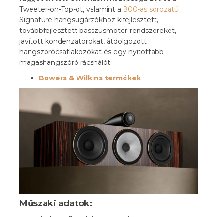
Tweeter-on-Top-ot, valamint a
800-as sorozatú
Signature hangsugárzókhoz kifejlesztett,
továbbfejlesztett basszusmotor-rendszereket,
javított kondenzátorokat, átdolgozott
hangszórócsatlakozókat és egy nyitottabb
magashangszóró rácshálót.
Bowers & Wilkins termékek
Műszaki adatok: