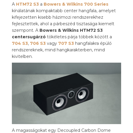
A
HTM72 S3
a
Bowers & Wilkins 700 Series
kínálatának kompaktabb center hangfala, amelyet
kifejezetten kisebb házimozi rendszerekhez
fejlesztettek, ahol a párbeszéd tisztasága kiemelt
szempont. A
Bowers & Wilkins HTM72 S3
centersugárzó
tökéletes párja többek között a
704 S3
,
706 S3
vagy
707 S3
hangfalakra épülő
rendszereknek, mind hangkarakterben, mind
kivitelben.
A magasságokat egy Decoupled Carbon Dome