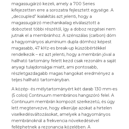
magassugárzó kezeli, amely a 700 Series
kifejezetten erre a sorozatra fejlesztett egysége. A
„decoupled” kialakítás azt jelenti, hogy a
magassugárzó mechanikailag elválasztott a
doboztest többi részétől, így a doboz rezgései nem
jutnak el a membránhoz. A szénszálas (carbon) dóm
a hagyományos alumínium dupla dómhoz képest
magasabb, 47 kHz-es break-up küszöbértékkel
rendelkezik – ez azt jelenti, hogy a membrán jóval a
hallható tartomány felett kezd csak rezonálni a saját
anyagi tulajdonságai miatt, ami pontosabb,
részletgazdagabb magas hangokat eredményez a
teljes hallható tartományban.
A közép- és mélytartományért két darab 130 mm-es
(5 colos) Continuum membrános hangszóró felel. A
Continuum membrán kompozit szerkezetű, és úgy
lett megtervezve, hogy elkerülje azokat a hirtelen
viselkedésváltozásokat, amelyek a hagyományos
membránoknál a frekvencia növekedésével
felléphetnek a rezonancia közelében. A