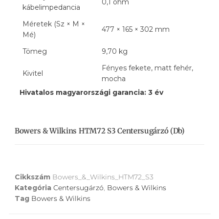
0,1 ohm
kábelimpedancia
Méretek (Sz × M ×
477 × 165 × 302 mm
Mé)
Tömeg
9,70 kg
Fényes fekete, matt fehér,
Kivitel
mocha
Hivatalos magyarországi garancia: 3 év
Bowers & Wilkins HTM72 S3 Centersugárzó (db)
Cikkszám
Bowers_&_Wilkins_HTM72_S3
Kategória
Centersugárzó
,
Bowers & Wilkins
Tag
Bowers & Wilkins