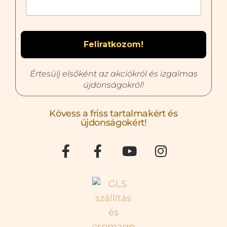
Értesülj elsőként az akciókról és izgalmas
újdonságokról!
Kövess a friss tartalmakért és
újdonságokért!