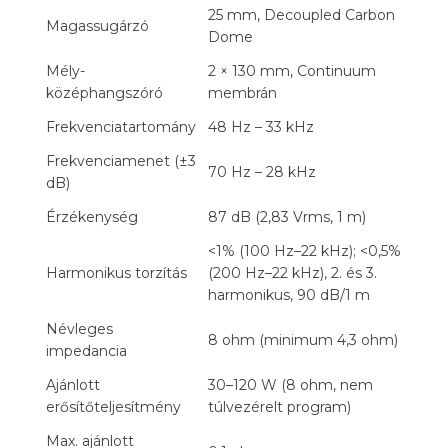
25 mm, Decoupled Carbon
Magassugárzó
Dome
Mély-
2 × 130 mm, Continuum
középhangszóró
membrán
Frekvenciatartomány
48 Hz – 33 kHz
Frekvenciamenet (±3
70 Hz – 28 kHz
dB)
Érzékenység
87 dB (2,83 Vrms, 1 m)
<1% (100 Hz–22 kHz); <0,5%
Harmonikus torzítás
(200 Hz–22 kHz), 2. és 3.
harmonikus, 90 dB/1 m
Névleges
8 ohm (minimum 4,3 ohm)
impedancia
Ajánlott
30–120 W (8 ohm, nem
erősítőteljesítmény
túlvezérelt program)
Max. ajánlott