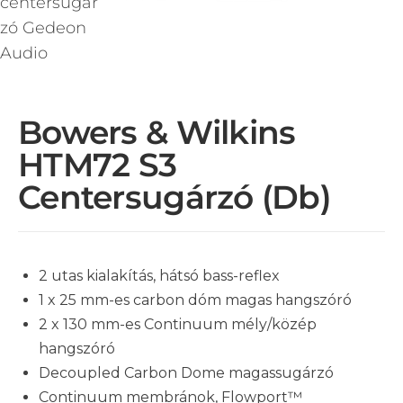
Bowers & Wilkins
HTM72 S3
Centersugárzó (db)
2 utas kialakítás, hátsó bass-reflex
1 x 25 mm-es carbon dóm magas hangszóró
2 x 130 mm-es Continuum mély/közép
hangszóró
Decoupled Carbon Dome magassugárzó
Continuum membránok, Flowport™