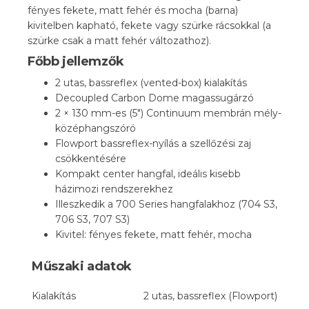
fényes fekete, matt fehér és mocha (barna)
kivitelben kapható, fekete vagy szürke rácsokkal (a
szürke csak a matt fehér változathoz).
Főbb jellemzők
2 utas, bassreflex (vented-box) kialakítás
Decoupled Carbon Dome magassugárzó
2 × 130 mm-es (5″) Continuum membrán mély-
középhangszóró
Flowport bassreflex-nyílás a szellőzési zaj
csökkentésére
Kompakt center hangfal, ideális kisebb
házimozi rendszerekhez
Illeszkedik a 700 Series hangfalakhoz (704 S3,
706 S3, 707 S3)
Kivitel: fényes fekete, matt fehér, mocha
Műszaki adatok
Kialakítás
2 utas, bassreflex (Flowport)