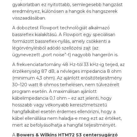
gyakorlatban ez nyitottabb, semlegesebb hangzást
eredményez, különösen a hangok és hangszerek
visszaadásában.
A doboztest Flowport technológiát alkalmazó
bassreflex kialakítású. A Flowport egy speciálisan
formázott bassreflex-nyílás, amely csökkenti a
légörvénylésből adódó szellőzési zajt (az
úgynevezett „port noise”-t) nagyobb hangerőn is.
A frekvenciatartomány 48 Hz-től 33 kHz-ig terjed, az
érzékenység 87 dB, a névleges impedancia 8 ohm
(minimum 4,3 ohm). Az ajánlott erősítőteljesítmény
30–120 watt 8 ohmos terhelésen, nem túlvezérelt
program esetén. A maximálisan ajánlott
kábelimpedancia 0,1 ohm – ez azt jelenti, hogy
hosszabb vagy vékonyabb keresztmetszetű
hangfalkábel esetén érdemes ellenőrizni, hogy a
kábel ellenállása nem haladja-e meg ezt az értéket,
mert az befolyásolhatja a hangfal teljesítményét.
A
Bowers & Wilkins HTM72 S3 centersugárzó