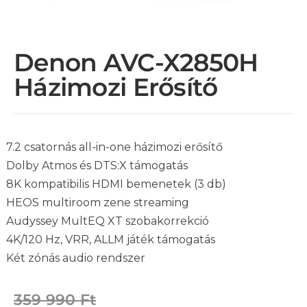
Denon AVC-X2850H
Házimozi Erősítő
7.2 csatornás all-in-one házimozi erősítő
Dolby Atmos és DTS:X támogatás
8K kompatibilis HDMI bemenetek (3 db)
HEOS multiroom zene streaming
Audyssey MultEQ XT szobakorrekció
4K/120 Hz, VRR, ALLM játék támogatás
Két zónás audio rendszer
359 990
Ft