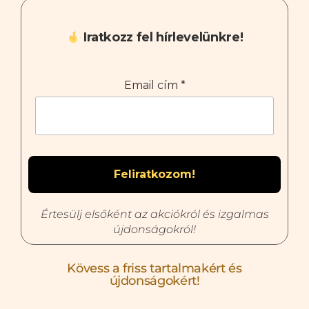
Iratkozz fel hírlevelünkre!
Email cím
*
Értesülj elsőként az akciókról és izgalmas
újdonságokról!
Kövess a friss tartalmakért és
újdonságokért!