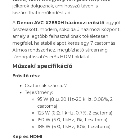
jelkörök dolgoznak, ami hosszú távon is
kiszámítható működést ad.
A
Denon AVC-X2850H házimozi erősítő
egy jól
összerakott, modern, sokoldalú házimozi központ,
amely a legtöbb felhasználónak tökéletesen
megfelel, ha stabil alapot keres egy 7 csatornás
Atmos rendszerhez, megbízható streaming
támogatással és erős HDMI oldallal.
Műszaki specifikáció
Erősítő rész
Csatornák száma: 7
Teljesítmény:
95 W (8 Ω, 20 Hz–20 kHz, 0.08%, 2
csatorna)
125 W (6 Ω, 1 kHz, 0.7%, 2 csatorna)
150 W (6 Ω, 1 kHz, 1%, 1 csatorna)
185 W (6 Ω, 1 kHz, 10%, 1 csatorna)
Kép és HDMI