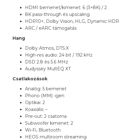
HDMI bemenet/kimenet: 6 (3×8K) / 2
8K pass-through és upscaling
HDR10+, Dolby Vision, HLG, Dynamic HDR
ARC / eARC támogatás
Hang
Dolby Atmos, DTS:X
High-res audio: 24 bit / 192 kHz
DSD 2.8 és 5.6 MHz
Audyssey MultEQ XT
Csatlakozások
Analóg: 5 bemenet
Phono (MM): igen
Optikai: 2
Koaxiális: –
Pre-out: 2 csatorna
Subwoofer kimenet: 2
Wi-Fi, Bluetooth
HEOS multiroom streaming