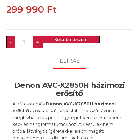
299 990
Ft
Kosárba teszem
-
+
LEÍRÁS
Denon AVC-X2850H
házimozi
erősítő
A 7.2 csatornás
Denon AVC-X2850H házimozi
erősítő
azoknak szól, akik stabil, hosszú távon is
megbízható központi egységet keresnek modern
kép- és hangformátumokhoz. A készülék nem
próbál látványos ígéretekkel eladni magát:
egyszerűen azt tudja, amit kell, és azt