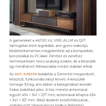
A gamereket a 4K/120 Hz, VRR, ALLM és QFT
támogatás érinti leginkább, ami gyors reakciójú,
késleltetésmentes megjelenítést ad a kompatibilis
konzolokkal és PC-kkel. Filmhez és zenéhez
természetesen nincs szükség ezekre, de a készülék
így mindhárom felhasználási módot stabilan lefedi.
Az
AVC-X2850H
kialakítás a Denontól megszokott,
letisztult, funkcionális irányt követi. A készülék
tömege 9,5 kg, ami ebben a kategóriában korrekt
fizikai stabilitást jelez. A ház mérete antennával
együtt 434 × 341 × 237 mm, antennával lehajtva 434
× 341 × 167 mm. Belül diszkrét erősítőfokozatok,
szabályozott tápegység és logikus felépítésű