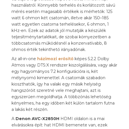
használatról. Könnyebb terhelés és korlátozott sávú
mérés esetén magasabb értékek is mérhetők: 125
watt 6 ohmon két csatornán, illetve akár 150–185
watt egyetlen csatorna terhelésekor, 6 ohmon, 1
kHz-en. Ezek az adatok jól mutatják a készülék
teljesítménytartalékait, de szobai környezetben a
többcsatornás működésnél a konzervatívabb, 8
ohmos érték tekinthető irányadónak.
Az all-in-one
házimozi erősítő
képes 5.2.2 Dolby
Atmos vagy DTS:X rendszer kiszolgálására, vagy akár
egy hagyományos 7.2 konfigurációra is, két
mélynyomó kimenettel. A csatornák szabadon
kioszthatók, így ha valaki egy másik helyiség
hangszóróit szeretné vele meghajtani, azt is
egyszerűen megoldhatja. A többzónás lehetőség
kényelmes, ha egy időben két külön tartalom futna
a lakás két részén.
A
Denon AVC-X2850H
HDMI oldalon is a mai
elvárásokra épít: hat HDMI bemenete van, ezek