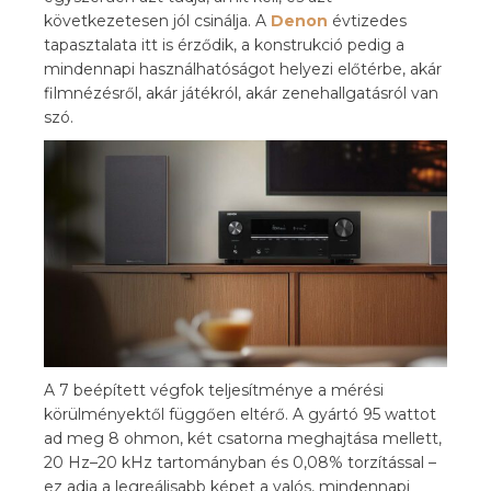
következetesen jól csinálja. A
Denon
évtizedes
tapasztalata itt is érződik, a konstrukció pedig a
mindennapi használhatóságot helyezi előtérbe, akár
filmnézésről, akár játékról, akár zenehallgatásról van
szó.
A 7 beépített végfok teljesítménye a mérési
körülményektől függően eltérő. A gyártó 95 wattot
ad meg 8 ohmon, két csatorna meghajtása mellett,
20 Hz–20 kHz tartományban és 0,08% torzítással –
ez adja a legreálisabb képet a valós, mindennapi