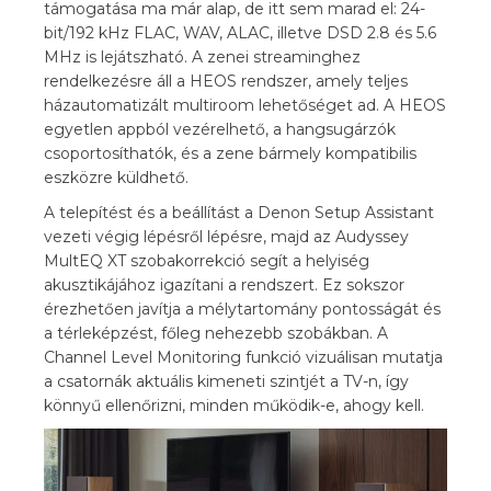
támogatása ma már alap, de itt sem marad el: 24-
bit/192 kHz FLAC, WAV, ALAC, illetve DSD 2.8 és 5.6
MHz is lejátszható. A zenei streaminghez
rendelkezésre áll a HEOS rendszer, amely teljes
házautomatizált multiroom lehetőséget ad. A HEOS
egyetlen appból vezérelhető, a hangsugárzók
csoportosíthatók, és a zene bármely kompatibilis
eszközre küldhető.
A telepítést és a beállítást a Denon Setup Assistant
vezeti végig lépésről lépésre, majd az Audyssey
MultEQ XT szobakorrekció segít a helyiség
akusztikájához igazítani a rendszert. Ez sokszor
érezhetően javítja a mélytartomány pontosságát és
a térleképzést, főleg nehezebb szobákban. A
Channel Level Monitoring funkció vizuálisan mutatja
a csatornák aktuális kimeneti szintjét a TV-n, így
könnyű ellenőrizni, minden működik-e, ahogy kell.