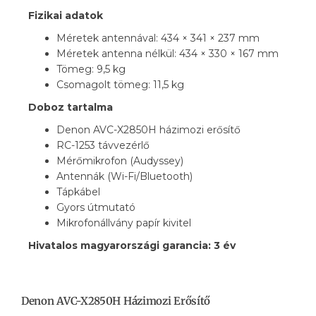
Fizikai adatok
Méretek antennával: 434 × 341 × 237 mm
Méretek antenna nélkül: 434 × 330 × 167 mm
Tömeg: 9,5 kg
Csomagolt tömeg: 11,5 kg
Doboz tartalma
Denon AVC-X2850H házimozi erősítő
RC-1253 távvezérlő
Mérőmikrofon (Audyssey)
Antennák (Wi-Fi/Bluetooth)
Tápkábel
Gyors útmutató
Mikrofonállvány papír kivitel
Hivatalos magyarországi garancia: 3 év
Denon AVC-X2850H Házimozi Erősítő