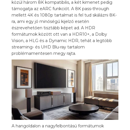
közül három 8K kompatibilis, a két kimenet pedig
támogatja az eARC funkciót. A 8K pass-through
mellett 4K és 1080p tartalmat is fel tud skálázni 8K-
ra, ami egy jó minőségű kijelző esetén
észrevehetően tisztább képet ad. A HDR
formátumok között ott van a HDR10+, a Dolby
Vision, a HLG és a Dynamic HDR, tehát a legtöbb
streaming- és UHD Blu-ray tartalom
problémamentesen megy rajta.
A hangoldalon a nagyfelbontású formátumok