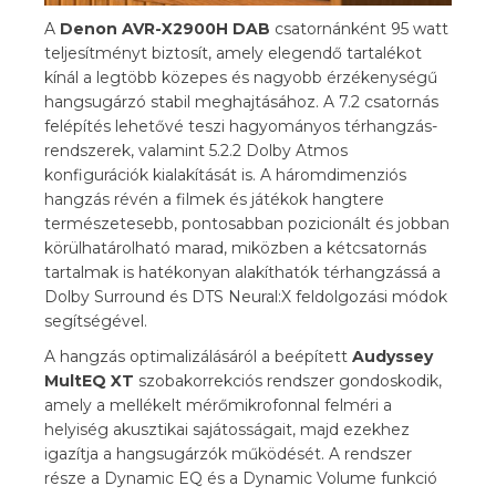
A
Denon AVR-X2900H DAB
csatornánként 95 watt
teljesítményt biztosít, amely elegendő tartalékot
kínál a legtöbb közepes és nagyobb érzékenységű
hangsugárzó stabil meghajtásához. A 7.2 csatornás
felépítés lehetővé teszi hagyományos térhangzás-
rendszerek, valamint 5.2.2 Dolby Atmos
konfigurációk kialakítását is. A háromdimenziós
hangzás révén a filmek és játékok hangtere
természetesebb, pontosabban pozicionált és jobban
körülhatárolható marad, miközben a kétcsatornás
tartalmak is hatékonyan alakíthatók térhangzássá a
Dolby Surround és DTS Neural:X feldolgozási módok
segítségével.
A hangzás optimalizálásáról a beépített
Audyssey
MultEQ XT
szobakorrekciós rendszer gondoskodik,
amely a mellékelt mérőmikrofonnal felméri a
helyiség akusztikai sajátosságait, majd ezekhez
igazítja a hangsugárzók működését. A rendszer
része a Dynamic EQ és a Dynamic Volume funkció