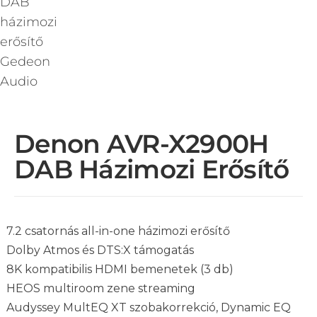
Denon AVR-X2900H
DAB Házimozi Erősítő
7.2 csatornás all-in-one házimozi erősítő
Dolby Atmos és DTS:X támogatás
8K kompatibilis HDMI bemenetek (3 db)
HEOS multiroom zene streaming
Audyssey MultEQ XT szobakorrekció, Dynamic EQ