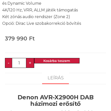
és Dynamic Volume
4K/120 Hz, VRR, ALLM játék támogatás
Két zónás audio rendszer (Zone 2)
Opció: Dirac Live szobakorrekció bővítés
379 990
Ft
Kosárba teszem
-
+
LEÍRÁS
Denon AVR-X2900H
DAB
házimozi erősítő