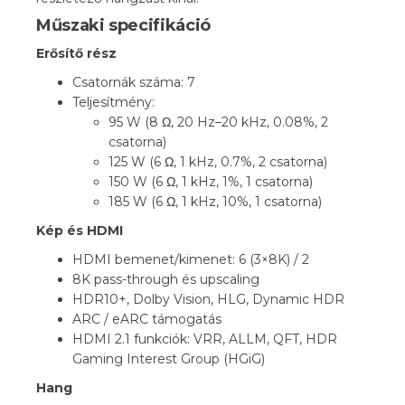
Műszaki specifikáció
Erősítő rész
Csatornák száma: 7
Teljesítmény:
95 W (8 Ω, 20 Hz–20 kHz, 0.08%, 2
csatorna)
125 W (6 Ω, 1 kHz, 0.7%, 2 csatorna)
150 W (6 Ω, 1 kHz, 1%, 1 csatorna)
185 W (6 Ω, 1 kHz, 10%, 1 csatorna)
Kép és HDMI
HDMI bemenet/kimenet: 6 (3×8K) / 2
8K pass-through és upscaling
HDR10+, Dolby Vision, HLG, Dynamic HDR
ARC / eARC támogatás
HDMI 2.1 funkciók: VRR, ALLM, QFT, HDR
Gaming Interest Group (HGiG)
Hang