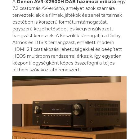
A
Denon AVR-X2900H DAB házimozi erősítő
egy
7.2 csatornás AV-erősítő, amelyet azok számára
terveztek, akik a filmek, játékok és zenei tartalmak
esetében is korszerű formátumtámogatást,
egyszerű kezelhetőséget és kiegyensúlyozott
hangzást keresnek. A készülék támogatja a Dolby
Atmos és DTS:X térhangzást, emellett modern
HDMI 2.1 csatlakozási lehetőségekkel és beépített
HEOS multiroom rendszerrel érkezik, így egyetlen
központi egységként képes összefogni a teljes
otthoni szórakoztató rendszert.