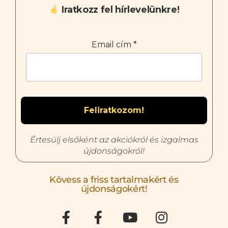
Iratkozz fel hírlevelünkre!
Email cím
*
Értesülj elsőként az akciókról és izgalmas
újdonságokról!
Kövess a friss tartalmakért és
újdonságokért!