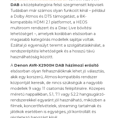
DAB
a középkategória felső szegmensét képviseli.
Tudásban már számos olyan funkciót kínál – például
a Dolby Atmos és DTS támogatást, a 8K-
kompatibilis HDMI 2.1 platformot, a HEOS
multiroom rendszert és a Dirac Live bővítési
lehetőséget –, amelyek korábban elsősorban a
magasabb kategóriás modellek sajátjai voltak.
Ezáltal jó egyensúlyt teremt a szolgáltatáskínálat, a
rendszerépítési lehetőségek és a hosszú távú
használhatóság között.
A
Denon AVR-X2900H DAB házimozi erősítő
elsősorban olyan felhasználóknak lehet jó választás,
akik egy korszerű, Atmos-kompatibilis rendszer
központját keresik, de nincs szükségük a nagyobb
modellek 9 vagy 11 csatornás felépítésére. Közepes
méretű nappalikban, 5.1, 7.1 vagy 5.2.2 hangsugárzó-
rendszerekkel egyaránt jól használható, miközben a
filmek, koncertfelvételek, streaming tartalmak és
játékok esetében is egységes, jól kontrollált és
részletező hangzást kínál.