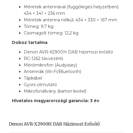
Méretek antennával (függőleges helyzetben):
434 × 341 × 236 mm
Méretek antenna nélkül: 434 × 330 × 167 mm
Tömeg: 9,7 kg
Csomagolt tömeg: 12,2 kg
Doboz tartalma
Denon AVR-X2900H DAB házimozi erősítő
RC-1262 távvezérlő
Mérőmikrofon (Audyssey)
Antennák (Wi-Fi/Bluetooth)
Tápkábel
Gyors útmutató
Mikrofonállvány (karton kivitel)
Hivatalos magyarországi garancia: 3 év
Denon AVR-X2900H DAB Házimozi Erősítő