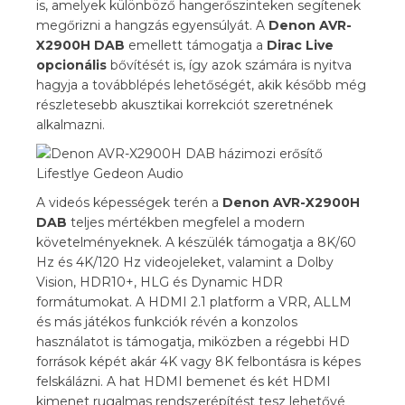
is, amelyek különböző hangerőszinteken segítenek
megőrizni a hangzás egyensúlyát. A
Denon AVR-
X2900H DAB
emellett támogatja a
Dirac Live
opcionális
bővítését is, így azok számára is nyitva
hagyja a továbblépés lehetőségét, akik később még
részletesebb akusztikai korrekciót szeretnének
alkalmazni.
A videós képességek terén a
Denon AVR-X2900H
DAB
teljes mértékben megfelel a modern
követelményeknek. A készülék támogatja a 8K/60
Hz és 4K/120 Hz videojeleket, valamint a Dolby
Vision, HDR10+, HLG és Dynamic HDR
formátumokat. A HDMI 2.1 platform a VRR, ALLM
és más játékos funkciók révén a konzolos
használatot is támogatja, miközben a régebbi HD
források képét akár 4K vagy 8K felbontásra is képes
felskálázni. A hat HDMI bemenet és két HDMI
kimenet rugalmas rendszerépítést tesz lehetővé