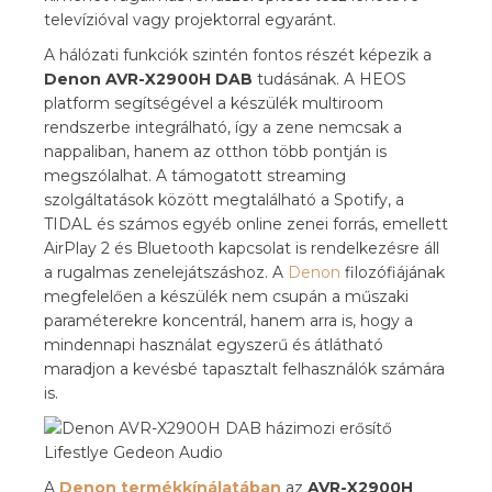
televízióval vagy projektorral egyaránt.
A hálózati funkciók szintén fontos részét képezik a
Denon AVR-X2900H DAB
tudásának. A HEOS
platform segítségével a készülék multiroom
rendszerbe integrálható, így a zene nemcsak a
nappaliban, hanem az otthon több pontján is
megszólalhat. A támogatott streaming
szolgáltatások között megtalálható a Spotify, a
TIDAL és számos egyéb online zenei forrás, emellett
AirPlay 2 és Bluetooth kapcsolat is rendelkezésre áll
a rugalmas zenelejátszáshoz. A
Denon
filozófiájának
megfelelően a készülék nem csupán a műszaki
paraméterekre koncentrál, hanem arra is, hogy a
mindennapi használat egyszerű és átlátható
maradjon a kevésbé tapasztalt felhasználók számára
is.
A
Denon termékkínálatában
az
AVR-X2900H