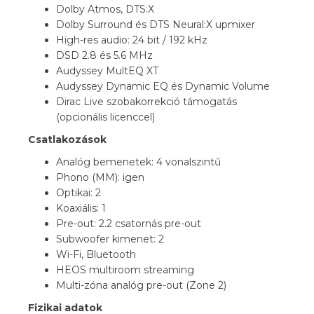
Dolby Atmos, DTS:X
Dolby Surround és DTS Neural:X upmixer
High-res audio: 24 bit / 192 kHz
DSD 2.8 és 5.6 MHz
Audyssey MultEQ XT
Audyssey Dynamic EQ és Dynamic Volume
Dirac Live szobakorrekció támogatás
(opcionális licenccel)
Csatlakozások
Analóg bemenetek: 4 vonalszintű
Phono (MM): igen
Optikai: 2
Koaxiális: 1
Pre-out: 2.2 csatornás pre-out
Subwoofer kimenet: 2
Wi-Fi, Bluetooth
HEOS multiroom streaming
Multi-zóna analóg pre-out (Zone 2)
Fizikai adatok