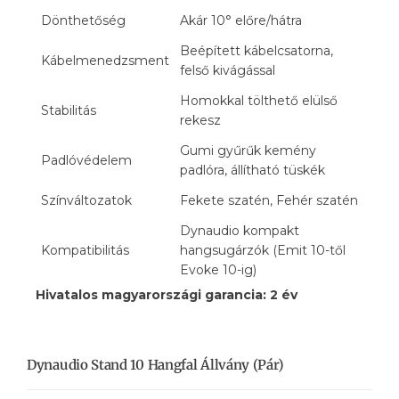
Dönthetőség
Akár 10° előre/hátra
Beépített kábelcsatorna,
Kábelmenedzsment
felső kivágással
Homokkal tölthető elülső
Stabilitás
rekesz
Gumi gyűrűk kemény
Padlóvédelem
padlóra, állítható tüskék
Színváltozatok
Fekete szatén, Fehér szatén
Dynaudio kompakt
Kompatibilitás
hangsugárzók (Emit 10-től
Evoke 10-ig)
Hivatalos magyarországi garancia: 2 év
Dynaudio Stand 10 Hangfal Állvány (Pár)