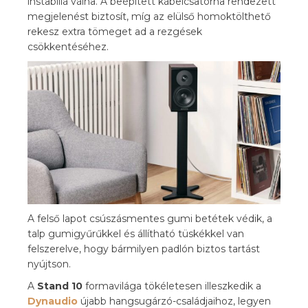
instabillá válna. A beépített kábelcsatorna rendezett
megjelenést biztosít, míg az elülső homoktölthető
rekesz extra tömeget ad a rezgések
csökkentéséhez.
A felső lapot csúszásmentes gumi betétek védik, a
talp gumigyűrűkkel és állítható tüskékkel van
felszerelve, hogy bármilyen padlón biztos tartást
nyújtson.
A
Stand 10
formavilága tökéletesen illeszkedik a
Dynaudio
újabb hangsugárzó-családjaihoz, legyen