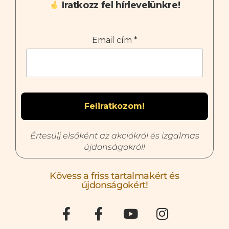
Iratkozz fel hírlevelünkre!
Email cím
*
Értesülj elsőként az akciókról és izgalmas
újdonságokról!
Kövess a friss tartalmakért és
újdonságokért!