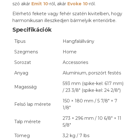
szó akár
Emit 10
-ről, akár
Evoke 10
-ről.
Elérhető fekete vagy fehér szatén kivitelben, hogy
harmonikusan illeszkedjen bármelyik enteriőrbe.
Specifikációk
Típus
Hangfalállvány
Szegmens
Home
Sorozat
Accessories
Anyag
Alumínium, porszórt festés
593 mm (spike-kel: 617 mm)
Magasság
/ 23 3/8″ (spike-kel: 24 2/8″)
150 × 180 mm / 5 7/8″ × 7
Felső lap mérete
1/8″
273 × 296 mm / 10 6/8″ × 11
Talp mérete
5/8″
Tömeg
3,2 kg / 7 lbs