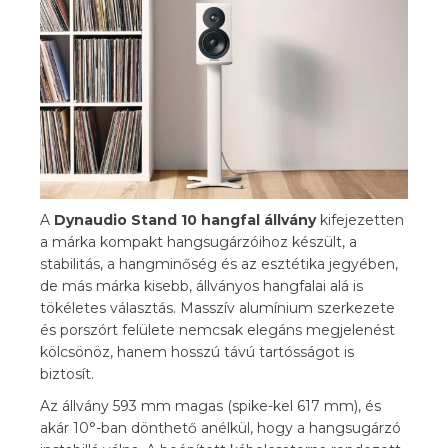
A
Dynaudio Stand 10
hangfal állvány
kifejezetten
a márka kompakt hangsugárzóihoz készült, a
stabilitás, a hangminőség és az esztétika jegyében,
de más márka kisebb, állványos hangfalai alá is
tökéletes választás. Masszív alumínium szerkezete
és porszórt felülete nemcsak elegáns megjelenést
kölcsönöz, hanem hosszú távú tartósságot is
biztosít.
Az állvány 593 mm magas (spike-kel 617 mm), és
akár 10°-ban dönthető anélkül, hogy a hangsugárzó