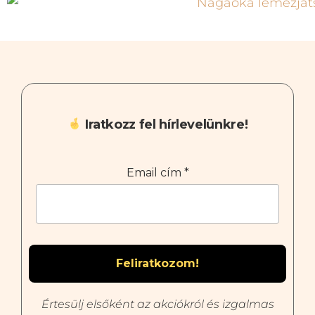
Iratkozz fel hírlevelünkre!
Email cím
*
Értesülj elsőként az akciókról és izgalmas