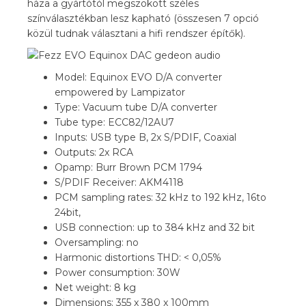
háza a gyártótól megszokott széles
színválasztékban lesz kapható (összesen 7 opció
közül tudnak választani a hifi rendszer építők).
Model: Equinox EVO D/A converter
empowered by Lampizator
Type: Vacuum tube D/A converter
Tube type: ECC82/12AU7
Inputs: USB type B, 2x S/PDIF,
Coaxial
Outputs: 2x RCA
Opamp: Burr Brown PCM 1794
S/PDIF Receiver: AKM4118
PCM sampling rates: 32 kHz to 192 kHz, 16to
24bit,
USB connection: up to 384 kHz and 32 bit
Oversampling: no
Harmonic distortions THD: < 0,05%
Power consumption: 30W
Net weight: 8 kg
Dimensions: 355 x 380 x 100mm