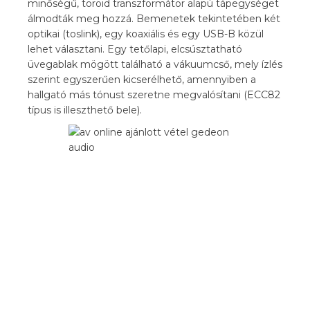
minőségű, toroid transzformátor alapú tápegységet
álmodták meg hozzá. Bemenetek tekintetében két
optikai (toslink), egy koaxiális és egy USB-B közül
lehet választani. Egy tetőlapi, elcsúsztatható
üvegablak mögött található a vákuumcső, mely ízlés
szerint egyszerűen kicserélhető, amennyiben a
hallgató más tónust szeretne megvalósítani (ECC82
típus is illeszthető bele).