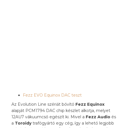
Fezz EVO Equinox DAC teszt
Az Evolution Line szériát bővítő
Fezz Equinox
alapját PCM1794 DAC chip készlet alkotja, melyet
12AU7 vákuumcső egészít ki. Mivel a
Fezz Audio
és
a
Toroidy
trafógyártó egy cég, így a lehető legjobb