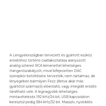
A Lengyelországban tervezett és gyártott eszköz
erősítőhöz történő csatlakoztatása aranyozott
analóg sztereó RCA kimenettel lehetséges.
Hangerőszabályzót, mivel kifejezetten DAC
szerepkör betöltésére tervezték, nem tartalmaz, de
lényegében bármilyen Fezz (illetve akár más
gyártótól származó) előerősítő, vagy integrált erősítő
társítható vele. A legnagyobb lehetséges
mintavételezés 192 kHz/24 bit, USB kapcsolaton
keresztül pedig 384 kHz/32 bit. Masszív, nyolckilós