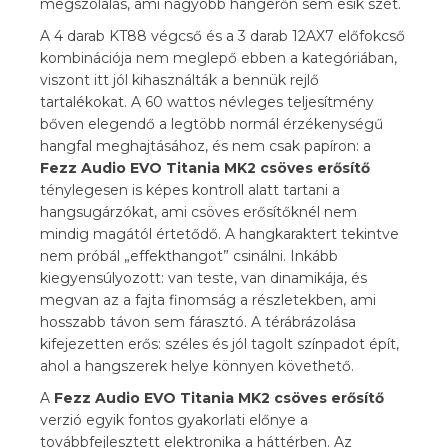
megszólalás, ami nagyobb hangerőn sem esik szét.
A 4 darab KT88 végcső és a 3 darab 12AX7 előfokcső
kombinációja nem meglepő ebben a kategóriában,
viszont itt jól kihasználták a bennük rejlő
tartalékokat. A 60 wattos névleges teljesítmény
bőven elegendő a legtöbb normál érzékenységű
hangfal meghajtásához, és nem csak papíron: a
Fezz Audio EVO Titania MK2 csöves erősítő
ténylegesen is képes kontroll alatt tartani a
hangsugárzókat, ami csöves erősítőknél nem
mindig magától értetődő. A hangkaraktert tekintve
nem próbál „effekthangot” csinálni. Inkább
kiegyensúlyozott: van teste, van dinamikája, és
megvan az a fajta finomság a részletekben, ami
hosszabb távon sem fárasztó. A térábrázolása
kifejezetten erős: széles és jól tagolt színpadot épít,
ahol a hangszerek helye könnyen követhető.
A
Fezz Audio EVO Titania MK2 csöves erősítő
verzió egyik fontos gyakorlati előnye a
továbbfejlesztett elektronika a háttérben. Az