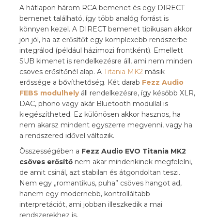
A hátlapon három RCA bemenet és egy DIRECT
bemenet található, így több analóg forrást is
könnyen kezel. A DIRECT bemenet tipikusan akkor
jön jól, ha az erősítőt egy komplexebb rendszerbe
integrálod (például házimozi frontként). Emellett
SUB kimenet is rendelkezésre áll, ami nem minden
csöves erősítőnél alap. A
Titania MK2
másik
erőssége a bővíthetőség. Két darab
Fezz Audio
FEBS
modulhely
áll rendelkezésre, így később XLR,
DAC, phono vagy akár Bluetooth modullal is
kiegészítheted. Ez különösen akkor hasznos, ha
nem akarsz mindent egyszerre megvenni, vagy ha
a rendszered idővel változik.
Összességében a
Fezz Audio EVO Titania MK2
csöves erősítő
nem akar mindenkinek megfelelni,
de amit csinál, azt stabilan és átgondoltan teszi.
Nem egy „romantikus, puha” csöves hangot ad,
hanem egy modernebb, kontrolláltabb
interpretációt, ami jobban illeszkedik a mai
rendszerekhez is.