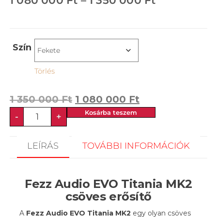
1 080 000
Ft
–
1 350 000
Ft
Szín
Törlés
1 350 000
Ft
1 080 000
Ft
Kosárba teszem
-
+
LEÍRÁS
TOVÁBBI INFORMÁCIÓK
Fezz Audio EVO Titania MK2
csöves erősítő
A
Fezz Audio
EVO Titania MK2
egy olyan csöves