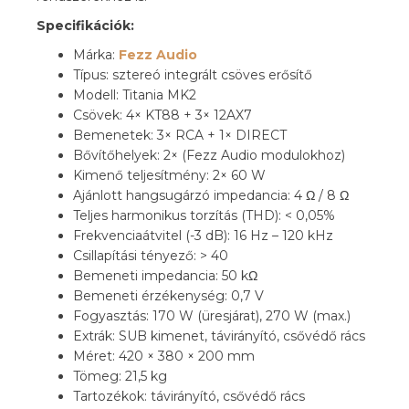
Specifikációk:
Márka:
Fezz Audio
Típus: sztereó integrált csöves erősítő
Modell: Titania MK2
Csövek: 4× KT88 + 3× 12AX7
Bemenetek: 3× RCA + 1× DIRECT
Bővítőhelyek: 2× (Fezz Audio modulokhoz)
Kimenő teljesítmény: 2× 60 W
Ajánlott hangsugárzó impedancia: 4 Ω / 8 Ω
Teljes harmonikus torzítás (THD): < 0,05%
Frekvenciaátvitel (-3 dB): 16 Hz – 120 kHz
Csillapítási tényező: > 40
Bemeneti impedancia: 50 kΩ
Bemeneti érzékenység: 0,7 V
Fogyasztás: 170 W (üresjárat), 270 W (max.)
Extrák: SUB kimenet, távirányító, csővédő rács
Méret: 420 × 380 × 200 mm
Tömeg: 21,5 kg
Tartozékok: távirányító, csővédő rács