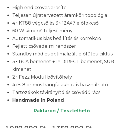
High end csöves erősítő
Teljesen újratervezett áramköri topológia
4× KT88 végcső és 3× 12AX7 előfokcső
60 W kimenő teljesítmény
Automatikus bias beállítás és korrekció
Fejlett csővédelmi rendszer
Standby mód és optimalizált előfűtési ciklus
3× RCA bemenet + 1× DIRECT bemenet, SUB
kimenet
2× Fezz Modul bővítőhely
4 és 8 ohmos hangfalakhoz is használható
Tartozékok távirányító és csővédő rács
Handmade in Poland
Raktáron / Tesztelhető