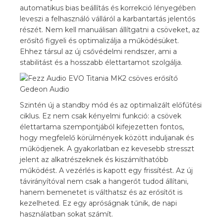
automatikus bias beállítás és korrekció lényegében
leveszi a felhasználó válláról a karbantartás jelentős
részét. Nem kell manuálisan állítgatni a csöveket, az
erősítő figyeli és optimalizálja a működésüket.
Ehhez társul az új csővédelmi rendszer, ami a
stabilitást és a hosszabb élettartamot szolgálja.
Szintén új a standby mód és az optimalizált előfűtési
ciklus. Ez nem csak kényelmi funkció: a csövek
élettartama szempontjából kifejezetten fontos,
hogy megfelelő körülmények között induljanak és
működjenek. A gyakorlatban ez kevesebb stresszt
jelent az alkatrészeknek és kiszámíthatóbb
működést. A vezérlés is kapott egy frissítést. Az új
távirányítóval nem csak a hangerőt tudod állítani,
hanem bemenetet is válthatsz és az erősítőt is
kezelheted. Ez egy apróságnak tűnik, de napi
használatban sokat számít.