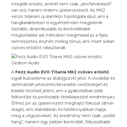
integrált erősítő, aminél nem csak „ráncfelvarrásról”
van szó, hanem érdemi újratervezésről. Az MK2
verzió teljesen új áramköri topológiára épül, ami a
hangkarakterben is egyértelműen megjelenik:
tisztább, dinamikusabb és kontrolláltabb
megszólalást ad, miközben megmarad az a fajta
természetes, enyhén meleg tónus, ami miatt sokan
csöves erősítőt választanak.
A
Fezz Audio EVO Titania MK2 csöves erősítő
egyik kulcseleme az átdolgozott jelút. A rövidebb és
optimalizált jelvezetés kevesebb veszteséget és
kisebb torzítást jelent, ami a gyakorlatban jobb
felbontást és pontosabb térleképezést eredményez.
Ehhez jön az újratervezett meghajtó fokozat (driver
stage), ami stabilabban és hatékonyabban hajtja
meg a végcsöveket. Az eredmény nem csak „szebb
hang”, hanem egy jobban kontrollált, fókuszáltabb