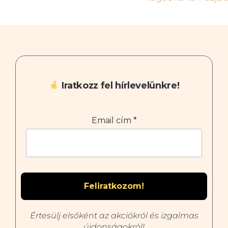
Iratkozz fel hírlevelünkre!
Email cím
*
Értesülj elsőként az akciókról és izgalmas
újdonságokról!