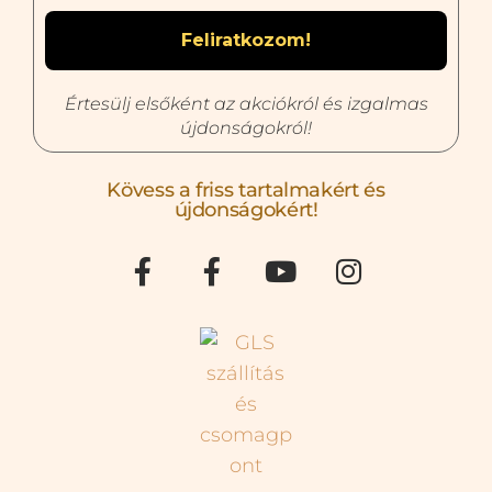
Értesülj elsőként az akciókról és izgalmas
újdonságokról!
Kövess a friss tartalmakért és
újdonságokért!