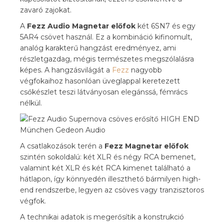
zavaró zajokat.
A
Fezz Audio Magnetar előfok
két 6SN7 és egy
5AR4 csövet használ. Ez a kombináció kifinomult,
analóg karakterű hangzást eredményez, ami
részletgazdag, mégis természetes megszólalásra
képes. A hangzásvilágát a
Fezz
nagyobb
végfokaihoz hasonlóan üveglappal keretezett
csőkészlet teszi látványosan elegánssá, fémrács
nélkül.
A csatlakozások terén a
Fezz Magnetar előfok
szintén sokoldalú: két XLR és négy RCA bemenet,
valamint két XLR és két RCA kimenet található a
hátlapon, így könnyedén illeszthető bármilyen high-
end rendszerbe, legyen az csöves vagy tranzisztoros
végfok.
A technikai adatok is megerősítik a konstrukció