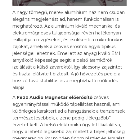
A nagy tömegű, merev alumínium ház nem csupán
elegáns megjelenést ad, hanem funkcionálisan is
meghatározó. Az alumínium kiváló mechanikai és
elektromágneses tulajdonságai révén hatékonyan
csillapítja a rezgéseket, és csökkenti a mikrofonikus
zajokat, amelyek a csöves erősítők egyik tipikus
jelenségei lehetnek. Emellett az anyag kiváló EMI
árnyékoló képessége segíti a belső áramkörök
izolálását a külső zavaroktól, így alacsony zajszintet
és tiszta jelátvitelt biztosít. A jó hővezetés pedig a
hosszú távú stabilitás és a megbízható működés
alapja.
A
Fezz Audio Magnetar előerősítő
csöves
egyenirányítással működő tápellátást használ, ami
különleges karaktert ad a hangzásnak: a tranziensek
természetesebbek, a zene pedig „lélegzőbb”
érzetet kelt. A belső elektronika úgy lett kialakítva,
hogy a lehető legkisebb zaj mellett a teljes jelhűség
megmaradjon, így minden finom részlet és árnyalat