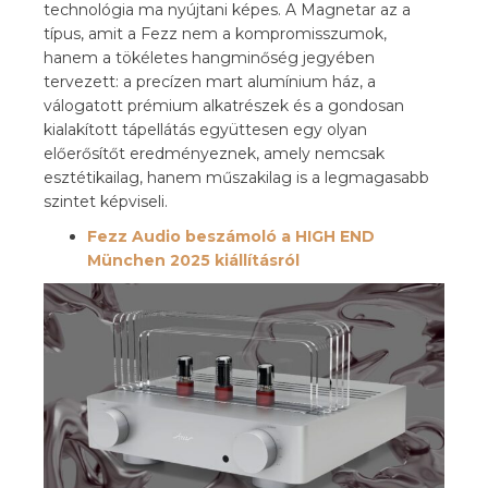
technológia ma nyújtani képes. A Magnetar az a
típus, amit a Fezz nem a kompromisszumok,
hanem a tökéletes hangminőség jegyében
tervezett: a precízen mart alumínium ház, a
válogatott prémium alkatrészek és a gondosan
kialakított tápellátás együttesen egy olyan
előerősítőt eredményeznek, amely nemcsak
esztétikailag, hanem műszakilag is a legmagasabb
szintet képviseli.
Fezz Audio beszámoló a HIGH END
München 2025 kiállításról