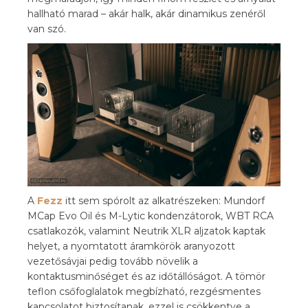
hallható marad – akár halk, akár dinamikus zenéről
van szó.
A
Fezz
itt sem spórolt az alkatrészeken: Mundorf
MCap Evo Oil és M-Lytic kondenzátorok, WBT RCA
csatlakozók, valamint Neutrik XLR aljzatok kaptak
helyet, a nyomtatott áramkörök aranyozott
vezetősávjai pedig tovább növelik a
kontaktusminőséget és az időtállóságot. A tömör
teflon csőfoglalatok megbízható, rezgésmentes
kapcsolatot biztosítanak, ezzel is csökkentve a