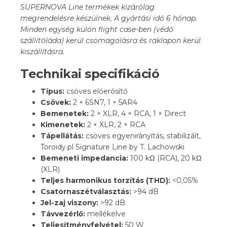
SUPERNOVA Line termékek kizárólag
megrendelésre készülnek. A gyártási idő 6 hónap.
Minden egység külön flight case-ben (védő
szállítóláda) kerül csomagolásra és raklapon kerül
kiszállításra.
Technikai specifikáció
Típus:
csöves előerősítő
Csövek:
2 × 6SN7, 1 × 5AR4
Bemenetek:
2 × XLR, 4 × RCA, 1 × Direct
Kimenetek:
2 × XLR, 2 × RCA
Tápellátás:
csöves egyenirányítás, stabilizált,
Toroidy.pl Signature Line by T. Lachowski
Bemeneti impedancia:
100 kΩ (RCA), 20 kΩ
(XLR)
Teljes harmonikus torzítás (THD):
<0,05%
Csatornaszétválasztás:
>94 dB
Jel-zaj viszony:
>92 dB
Távvezérlő:
mellékelve
Teljesítményfelvétel:
50 W