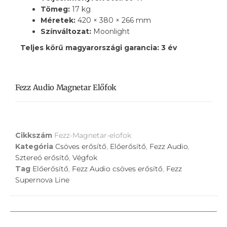
Tömeg:
17 kg
Méretek:
420 × 380 × 266 mm
Színváltozat:
Moonlight
Teljes körű magyarországi garancia: 3 év
Fezz Audio Magnetar Előfok
Cikkszám
Fezz-Magnetar-elofok
Kategória
Csöves erősítő
,
Előerősítő
,
Fezz Audio
,
Sztereó erősítő
,
Végfok
Tag
Előerősítő
,
Fezz Audio csöves erősítő
,
Fezz
Supernova Line