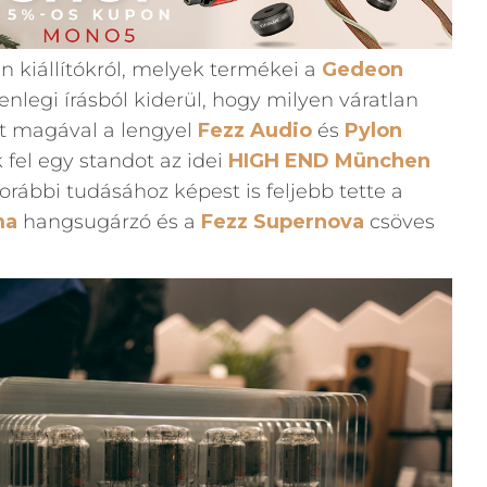
an kiállítókról, melyek termékei a
Gedeon
lenlegi írásból kiderül, hogy milyen váratlan
tt magával a lengyel
Fezz Audio
és
Pylon
k fel egy standot az idei
HIGH END München
orábbi tudásához képest is feljebb tette a
ma
hangsugárzó és a
Fezz Supernova
csöves