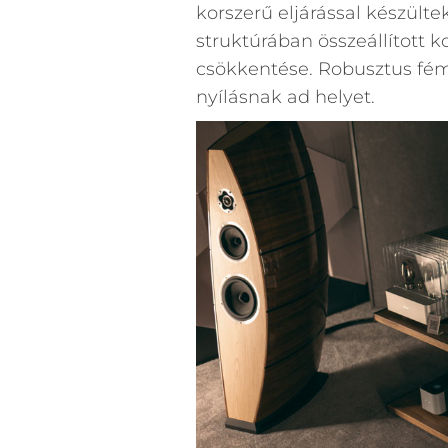
korszerű eljárással készülte
struktúrában összeállított 
csökkentése. Robusztus fémt
nyílásnak ad helyet.