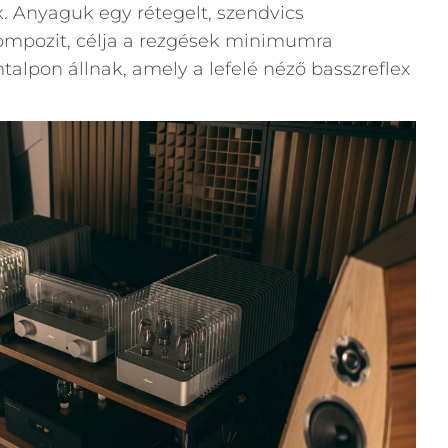
k. Anyaguk egy rétegelt, szendvics
kompozit, célja a rezgések minimumra
alpon állnak, amely a lefelé néző basszreflex