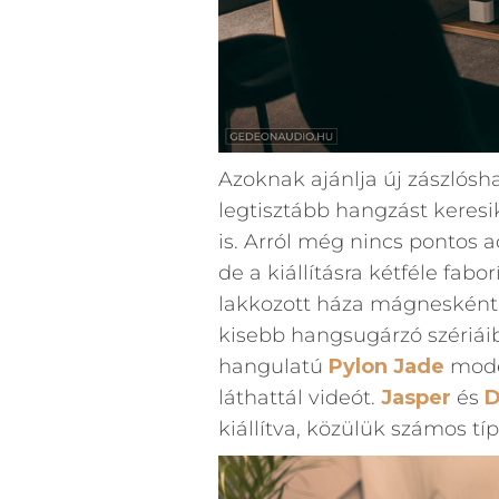
Azoknak ajánlja új zászlósh
legtisztább hangzást keresi
is. Arról még nincs pontos 
de a kiállításra kétféle fabo
lakkozott háza mágnesként 
kisebb hangsugárzó szériáib
hangulatú
Pylon Jade
mode
láthattál videót.
Jasper
és
D
kiállítva, közülük számos tí