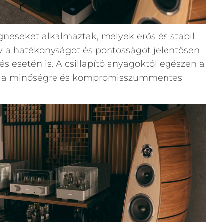
neseket alkalmaztak, melyek erős és stabil
 a hatékonyságot és pontosságot jelentősen
 esetén is. A csillapító anyagoktól egészen a
m a minőségre és kompromisszummentes