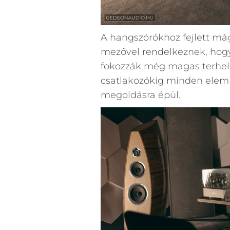
A hangszórókhoz fejlett mág
mezővel rendelkeznek, hogy
fokozzák még magas terhelés
csatlakozókig minden ele
megoldásra épül.