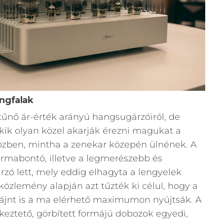
ngfalak
tűnő ár-érték arányú hangsugárzóiról, de
kik olyan közel akarják érezni magukat a
közben, mintha a zenekar közepén ülnének. A
rmabontó, illetve a legmerészebb és
rzó lett, mely eddig elhagyta a lengyelek
 közlemény alapján azt tűzték ki célul, hogy a
zájnt is a ma elérhető maximumon nyújtsák. A
keztető, görbített formájú dobozok egyedi,