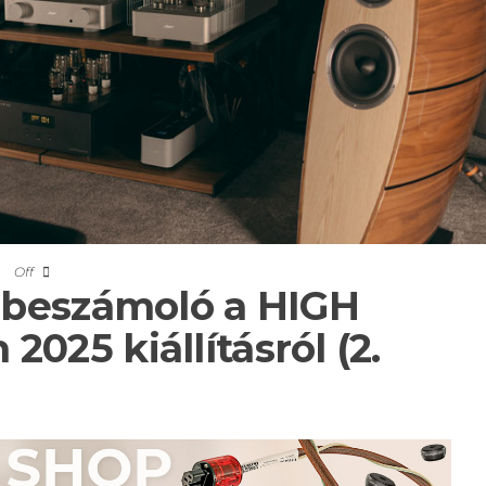
Off
z beszámoló a HIGH
025 kiállításról (2.