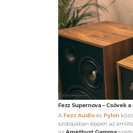
Fezz Supernova – Csövek a
A
Fezz Audio
és
Pylon
közös
szobájában éppen az említ
az
Amethyst Gamma
számá