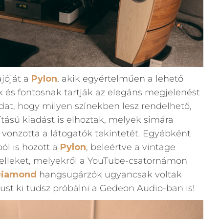
ajóját a
Pylon
, akik egyértelműen a lehető
k és fontosnak tartják az elegáns megjelenést
adat, hogy milyen színekben lesz rendelhető,
rítású kiadást is elhoztak, melyek simára
vonzotta a látogatók tekintetét. Egyébként
ól is hozott a
Pylon
, beleértve a vintage
lleket, melyekről a YouTube-csatornámon
iamond
hangsugárzók ugyancsak voltak
pust ki tudsz próbálni a Gedeon Audio-ban is!