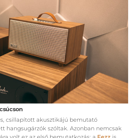
 csúcson
, csillapított akusztikájú bemutató
ett hangsugárzók szóltak. Azonban nemcsak
ra volt ez az első bemutatkozás: a
Fezz
is