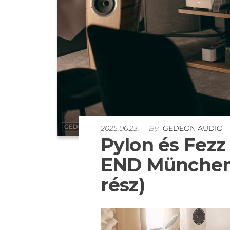
2025.06.23.
By
GEDEON AUDIO
Pylon és Fez
END München 2
rész)