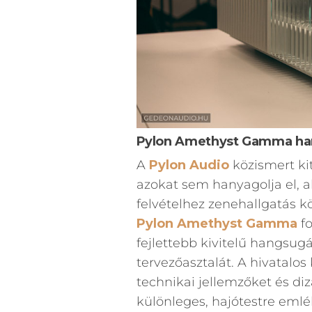
Pylon Amethyst Gamma ha
A
Pylon Audio
közismert ki
azokat sem hanyagolja el, a
felvételhez zenehallgatás 
Pylon Amethyst Gamma
fo
fejlettebb kivitelű hangsugá
tervezőasztalát. A hivatalos
technikai jellemzőket és di
különleges, hajótestre emlé