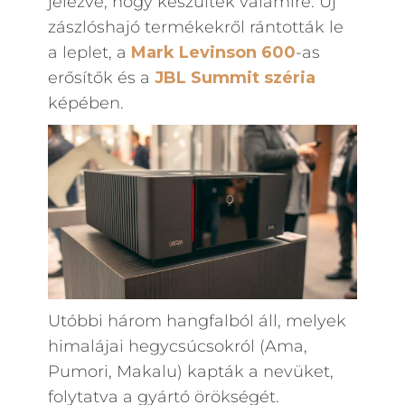
jelezve, hogy készültek valamire. Új
zászlóshajó termékekről rántották le
a leplet, a
Mark Levinson 600
-as
erősítők és a
JBL Summit széria
képében.
Utóbbi három hangfalból áll, melyek
himalájai hegycsúcsokról (Ama,
Pumori, Makalu) kapták a nevüket,
folytatva a gyártó örökségét.