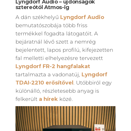
Lyngdorf Audio – újdonságok
sztereótól Atmos-ig
A dán székhelyű
Lyngdorf Audio
bemutatószobája több friss
termékkel fogadta látogatóit. A
bejáratnál lévő szett a nemrég
bejelentett, lapos profilú, kifejezetten
fal melletti elhelyezésre tervezett
Lyngdorf FR-2 hangfalakat
tartalmazta a vadonatúj,
Lyngdorf
TDAI-2210
erősítővel
. Utóbbiról egy
különálló, részletesebb anyag is
felkerült
a hírek
közé.