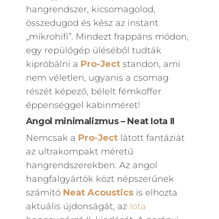
hangrendszer, kicsomagolod,
összedugod és kész az instant
„mikrohifi”. Mindezt frappáns módon,
egy repülőgép üléséből tudták
kipróbálni a
Pro-Ject
standon, ami
nem véletlen, ugyanis a csomag
részét képező, bélelt fémkoffer
éppenséggel kabinméret!
Angol minimalizmus – Neat Iota II
Nemcsak a
Pro-Ject
látott fantáziát
az ultrakompakt méretű
hangrendszerekben. Az angol
hangfalgyártók közt népszerűnek
számító
Neat Acoustics
is elhozta
aktuális újdonságát, az
Iota