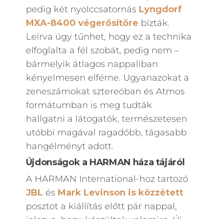
pedig két nyolccsatornás
Lyngdorf
MXA-8400 végerősítőre
bízták.
Leírva úgy tűnhet, hogy ez a technika
elfoglalta a fél szobát, pedig nem –
bármelyik átlagos nappaliban
kényelmesen elférne. Ugyanazokat a
zeneszámokat sztereóban és Atmos
formátumban is meg tudták
hallgatni a látogatók, természetesen
utóbbi magával ragadóbb, tágasabb
hangélményt adott.
Újdonságok a HARMAN háza tájáról
A HARMAN International-hoz tartozó
JBL
és
Mark Levinson is közzétett
posztot a kiállítás előtt pár nappal,