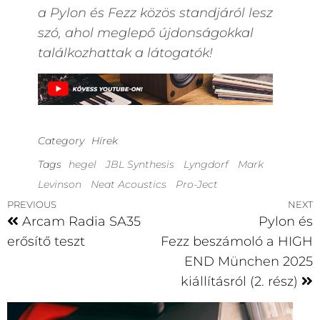
a Pylon és Fezz közös standjáról lesz
szó, ahol meglepő újdonságokkal
találkozhattak a látogatók!
Category
Hírek
Tags
hegel
JBL Synthesis
Lyngdorf
Mark
Levinson
Neat Acoustics
Pro-Ject
PREVIOUS
NEXT
Arcam Radia SA35
Pylon és
erősítő teszt
Fezz beszámoló a HIGH
END München 2025
kiállításról (2. rész)