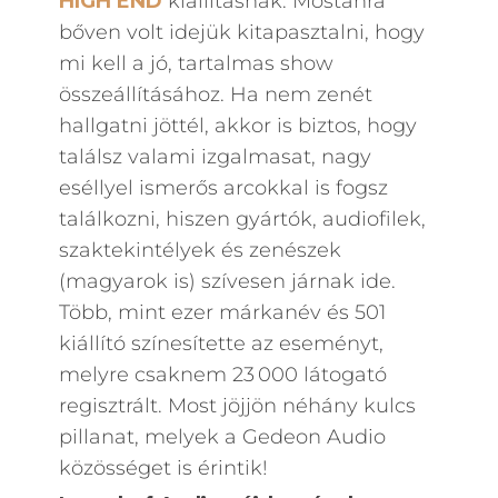
HIGH END
kiállításnak. Mostanra
bőven volt idejük kitapasztalni, hogy
mi kell a jó, tartalmas show
összeállításához. Ha nem zenét
hallgatni jöttél, akkor is biztos, hogy
találsz valami izgalmasat, nagy
eséllyel ismerős arcokkal is fogsz
találkozni, hiszen gyártók, audiofilek,
szaktekintélyek és zenészek
(magyarok is) szívesen járnak ide.
Több, mint ezer márkanév és 501
kiállító színesítette az eseményt,
melyre csaknem 23 000 látogató
regisztrált. Most jöjjön néhány kulcs
pillanat, melyek a Gedeon Audio
közösséget is érintik!