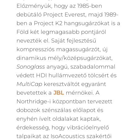
Előzményük, hogy az 1985-ben
debütáló Project Everest, majd 1989-
ben a Project K2 hangsugárzókat is a
Föld két legmagasabb pontjáról
nevezték el. Saját fejlesztésű
kompressziós magassugárzót, új
dinamikus mély/középsugárzókat,
Sonoglass
anyagú, szabadalommal
védett HDI hullámvezető tölcsért és
MultiCap
keresztváltót egyaránt
bevetettek a
JBL
mérnökei. A
Northridge-i központban tervezett
dobozok szénszálas előlapot és
enyhén ívelt oldalakat kaptak,
érdekesség, hogy vibrációelnyelő
talpaikat az IsoAcoustics szakértői