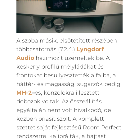
A szoba másik, elsötétített részében
többcsatornás (7.2.4.)
Lyngdorf
Audio
házimozit üzemeltek be. A
keskeny profilú mélyládákat és
frontokat besüllyesztették a falba, a
háttér- és magassági sugárzók pedig
MH-2
–
es, konzolokra illesztett
dobozok voltak. Az összeállítás
egyáltalán nem volt hivalkodó, de
közben óriásit szólt. A komplett
szettet saját fejlesztésű Room Perfect
rendszerrel kalibrálták, a hajtást