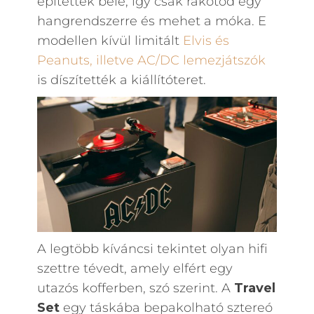
építettek bele, így csak rákötöd egy
hangrendszerre és mehet a móka. E
modellen kívül limitált
Elvis és
Peanuts, illetve AC/DC lemezjátszók
is díszítették a kiállítóteret.
A legtöbb kíváncsi tekintet olyan hifi
szettre tévedt, amely elfért egy
utazós kofferben, szó szerint. A
Travel
Set
egy táskába bepakolható sztereó