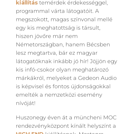
kiállítás
temérdek érdekességgel,
programmal várta látogatóit. A
megszokott, magas színvonal mellé
egy kis meghatottság is társult,
hiszen jövőre már nem
Németországban, hanem Bécsben
lesz megtartva, bár ez magyar
látogatóknak inkább jó hír! Jöjjön egy
kis infó-csokor olyan meghatározó
márkákról, melyeket a Gedeon Audio
is képvisel és fontos újdonságokkal
emelték a nemzetközi esemény
nívóját!
Huszonegy éven át a müncheni MOC
rendezvényközpont kínált helyszínt a