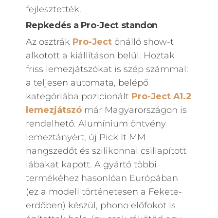
fejlesztették.
Repkedés a Pro-Ject standon
Az osztrák
Pro-Ject
önálló show-t
alkotott a kiállításon belül. Hoztak
friss lemezjátszókat is szép számmal:
a teljesen automata, belépő
kategóriába pozicionált
Pro-Ject
A1.2
lemezjátszó
már Magyarországon is
rendelhető. Alumínium öntvény
lemeztányért, új Pick It MM
hangszedőt és szilikonnal csillapított
lábakat kapott. A gyártó többi
termékéhez hasonlóan Európában
(ez a modell történetesen a Fekete-
erdőben) készül, phono előfokot is