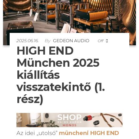
2025.06.16.
By
GEDEON AUDIO
Off
HIGH END
München 2025
kiállítás
visszatekintő (1.
rész)
Az idei „utolsó”
müncheni HIGH END