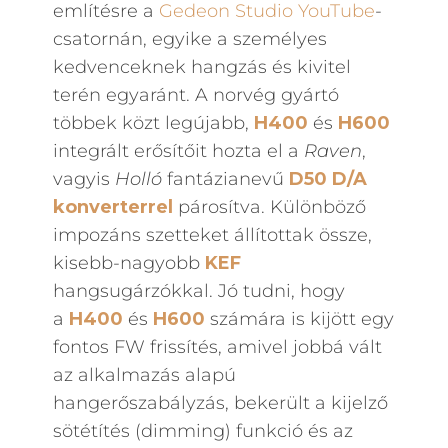
említésre a
Gedeon Studio YouTube
-
csatornán, egyike a személyes
kedvenceknek hangzás és kivitel
terén egyaránt. A norvég gyártó
többek közt legújabb,
H400
és
H600
integrált erősítőit hozta el a
Raven
,
vagyis
Holló
fantázianevű
D50 D/A
konverterrel
párosítva. Különböző
impozáns szetteket állítottak össze,
kisebb-nagyobb
KEF
hangsugárzókkal. Jó tudni, hogy
a
H400
és
H600
számára is kijött egy
fontos FW frissítés, amivel jobbá vált
az alkalmazás alapú
hangerőszabályzás, bekerült a kijelző
sötétítés (dimming) funkció és az