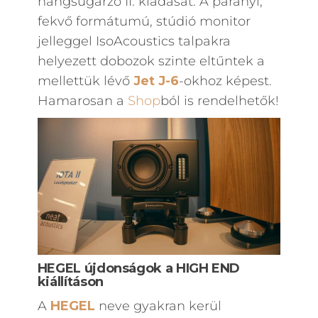
hangsugárzó II. kiadását. A parányi,
fekvő formátumú, stúdió monitor
jelleggel IsoAcoustics talpakra
helyezett dobozok szinte eltűntek a
mellettük lévő
Jet J-6
-okhoz képest.
Hamarosan a
Shop
ból is rendelhetők!
HEGEL újdonságok a HIGH END
kiállításon
A
HEGEL
neve gyakran kerül