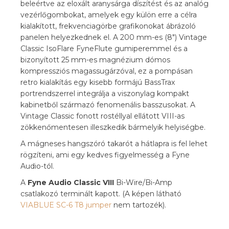
beleértve az eloxált aranysárga díszítést és az analóg
vezérlőgombokat, amelyek egy külön erre a célra
kialakított, frekvenciagörbe grafikonokat ábrázoló
panelen helyezkednek el. A 200 mm-es (8″) Vintage
Classic IsoFlare FyneFlute gumiperemmel és a
bizonyított 25 mm-es magnézium dómos
kompressziós magassugárzóval, ez a pompásan
retro kialakítás egy kisebb formájú BassTrax
portrendszerrel integrálja a viszonylag kompakt
kabinetből származó fenomenális basszusokat. A
Vintage Classic fonott rostéllyal ellátott VIII-as
zökkenőmentesen illeszkedik bármelyik helyiségbe.
A mágneses hangszóró takarót a hátlapra is fel lehet
rögzíteni, ami egy kedves figyelmesség a Fyne
Audio-tól.
A
Fyne Audio Classic VIII
Bi-Wire/Bi-Amp
csatlakozó terminált kapott. (A képen látható
VIABLUE SC-6 T8 jumper
nem tartozék).