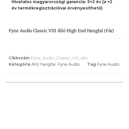
Hivatalos magyarországi garancia: 5+2 év (a +2
év termékregisztrációval érvényesíthető)
Fyne Audio Classic VIII Álló High End Hangfal (pár)
Cikkszám
Fyne_Audio_Classic_VIII_allo
Kategória
Álló hangfal
,
Fyne Audio
Tag
Fyne Audio