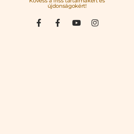
Kövess a friss tartalmakért és
újdonságokért!