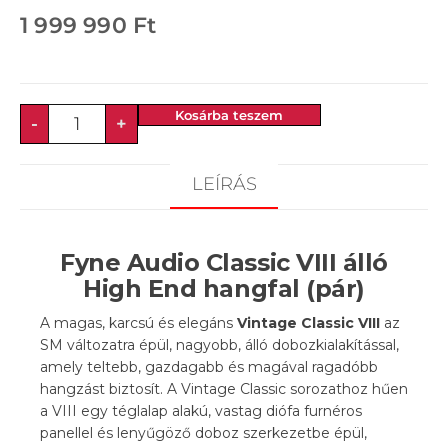
1 999 990
Ft
Kosárba teszem
-
+
LEÍRÁS
Fyne Audio Classic VIII álló
High End hangfal (pár)
A magas, karcsú és elegáns
Vintage Classic VIII
az
SM változatra épül, nagyobb, álló dobozkialakítással,
amely teltebb, gazdagabb és magával ragadóbb
hangzást biztosít. A Vintage Classic sorozathoz hűen
a VIII egy téglalap alakú, vastag diófa furnéros
panellel és lenyűgöző doboz szerkezetbe épül,