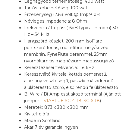
Legnagyobb terhelhetőség: 400 watt
Tartós terhelhetőség: 100 watt
Érzékenység (2.83 Volt @ 1m): 91dB
Névleges impedancia: 8 Ohm
Frekvencia átfogás: (-6dB typical in room) 30
Hz – 34 kHz
Hangszóró készlet: 200 mm IsoFlare
pontszerű forrás, multi-fibre mély/közép
membrán, FyneFlute peremmel, 25mm
nyomókamrás magnézium magassugárzó
Keresztezései frekvencia: 1.8 kHz
Keresztváltó kivitele: kettős bemenetű,
alacsony veszteségű, passzív másodrendű
aluláteresztő szűrő, első rendű felüláteresztő
Bi-Wire / Bi-Amp csatlakozó terminál (Ajánlott
jumper –
VIABLUE SC-4 T8, SC-6 T8
)
Méretek: 873 x 380 x 300 mm
Kivitel: diófa
Made in Scotland
Akár 7 év garancia ingyen