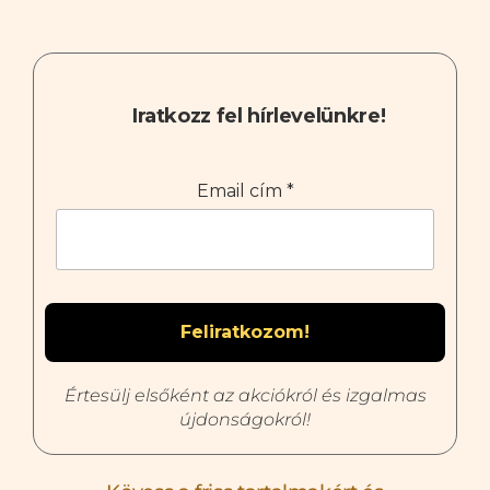
Iratkozz fel hírlevelünkre!
Email cím
*
Értesülj elsőként az akciókról és izgalmas
újdonságokról!