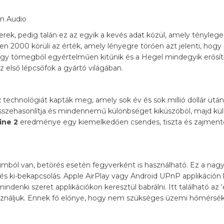
berek, pedig talán ez az egyik a kevés adat közül, amely ténylege
n 2000 körüli az érték, amely lényegre törően azt jelenti, hog
nagy tömegből egyértelműen kitűnik és a Hegel mindegyik erősí
z első lépcsőfok a gyártó világában.
2
technológiát kapták meg, amely sok év és sok millió dollár utá
sszehasonlítja és mindennemű különbséget kiküszöböl, majd küld
ine 2
eredménye egy kiemelkedően csendes, tiszta és zajment
ból van, betörés esetén fegyverként is használható. Ez a nagy
és ki-bekapcsolás. Apple AirPlay vagy Android UPnP applikáción
ndenki szeret applikációkon keresztül babrálni. Itt található az
használjuk. Ennek fő előnye, hogy nem szükséges üzemi hőmérsékl