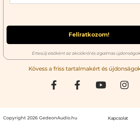
Értesülj elsőként az akciókról és izgalmas újdonságok
Kövess a friss tartalmakért és újdonságok
Copyright 2026 GedeonAudio.hu
Kapcsolat