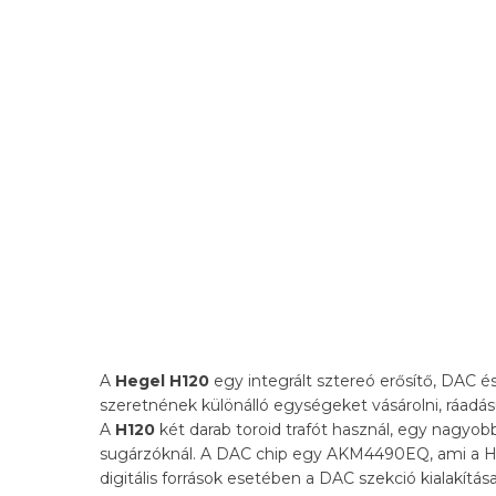
A
Hegel H120
egy integrált sztereó erősítő, DAC 
szeretnének különálló egységeket vásárolni, ráadás
A
H120
két darab toroid trafót használ, egy nagyob
sugárzóknál. A DAC chip egy AKM4490EQ, ami a H190 
digitális források esetében a DAC szekció kialakítás