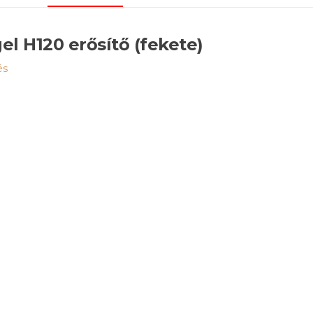
el H120 erősítő (fekete)
és