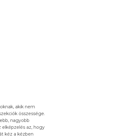
zoknak, akik nem
 szekciók összessége.
esebb, nagyobb
z elképzelés az, hogy
hát kéz a kézben