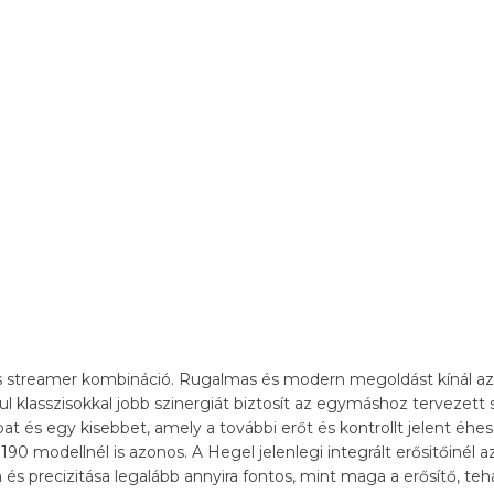
és streamer kombináció. Rugalmas és modern megoldást kínál a
ul klasszisokkal jobb szinergiát biztosít az egymáshoz tervezett
bat és egy kisebbet, amely a további erőt és kontrollt jelent éh
modellnél is azonos. A Hegel jelenlegi integrált erősitőinél a
a és precizitása legalább annyira fontos, mint maga a erősítő, te