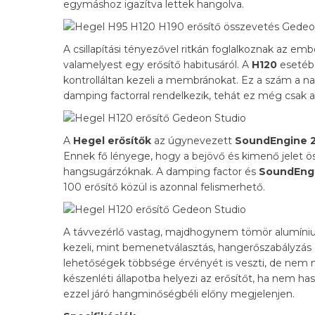
egymáshoz igazítva lettek hangolva.
A csillapítási tényezővel ritkán foglalkoznak az em
valamelyest egy erősítő habitusáról. A
H120
esetébe
kontrolláltan kezeli a membránokat. Ez a szám a 
damping factorral rendelkezik, tehát ez még csak a
A
Hegel erősítők
az úgynevezett
SoundEngine 
Ennek fő lényege, hogy a bejövő és kimenő jelet ö
hangsugárzóknak. A damping factor és
SoundEng
100 erősítő közül is azonnal felismerhető.
A távvezérlő vastag, majdhogynem tömör alumínium
kezeli, mint bemenetválasztás, hangerőszabályzás 
lehetőségek többsége érvényét is veszti, de nem mi
készenléti állapotba helyezi az erősítőt, ha nem 
ezzel járó hangminőségbéli előny megjelenjen.