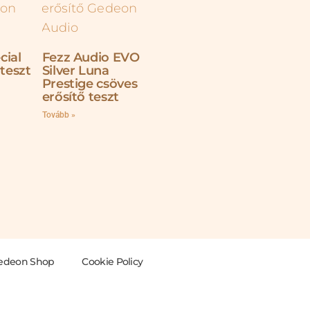
cial
Fezz Audio EVO
 teszt
Silver Luna
Prestige csöves
erősítő teszt
Tovább »
edeon Shop
Cookie Policy