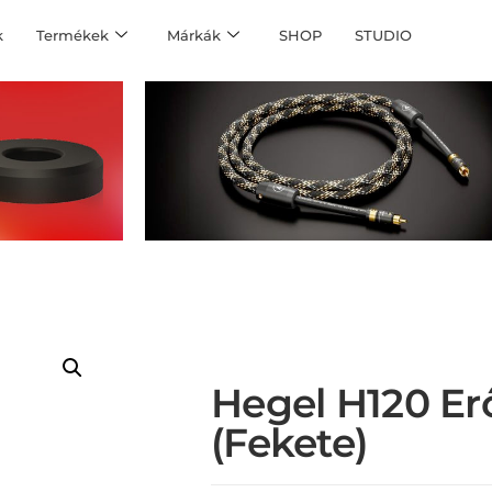
k
Termékek
Márkák
SHOP
STUDIO
Hegel H120 Er
(fekete)