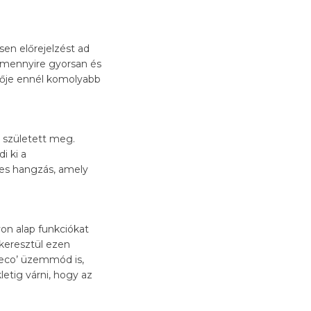
sen előrejelzést ad
y mennyire gyorsan és
tője ennél komolyabb
n született meg.
i ki a
es hangzás, amely
on alap funkciókat
 keresztül ezen
 ‘eco’ üzemmód is,
etig várni, hogy az