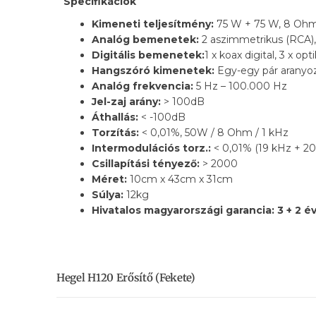
Specifikációk
Kimeneti teljesítmény:
75 W + 75 W, 8 Oh
Analóg bemenetek:
2 aszimmetrikus (RCA),
Digitális bemenetek:
1 x koax digital, 3 x op
Hangszóró kimenetek:
Egy-egy pár aranyoz
Analóg frekvencia:
5 Hz – 100.000 Hz
Jel-zaj arány:
> 100dB
Áthallás:
< -100dB
Torzítás:
< 0,01%, 50W / 8 Ohm / 1 kHz
Intermodulációs torz.:
< 0,01% (19 kHz + 20
Csillapítási tényező:
> 2000
Méret:
10cm x 43cm x 31cm
Súlya:
12kg
Hivatalos magyarországi garancia: 3 + 2 é
Hegel H120 Erősítő (fekete)