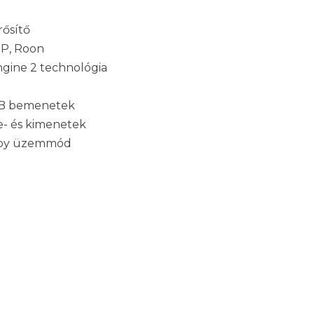
rősítő
nP, Roon
ngine 2 technológia
SB-B bemenetek
- és kimenetek
ndby üzemmód