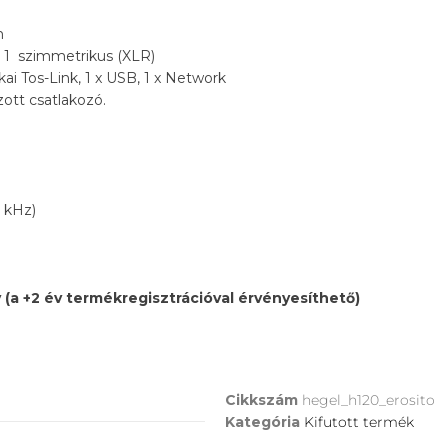
m
 1 szimmetrikus (XLR)
tikai Tos-Link, 1 x USB, 1 x Network
ott csatlakozó.
 kHz)
v (a +2 év termékregisztrációval érvényesíthető)
Cikkszám
hegel_h120_erosito
Kategória
Kifutott termék