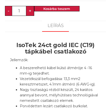
Kosárba teszem
-
+
LEÍRÁS
IsoTek 24ct gold IEC (C19)
tápkábel csatlakozó
Jellemzők:
A beszerelhető kábel külső átmérője 4 -16
mm-ig terjedhet.
Vezetékszál befogadása: 13,3 mm2
keresztmetszet, 4.1mm átmérő (6 AWG-ig).
Nagy tisztaságú rézből készült, 24 karátos
arannyal bevont, mélyhűtéses technológiával
nemesített csatlakozó elemek.
Porvédetten lezárt csatlakozó burkolat.