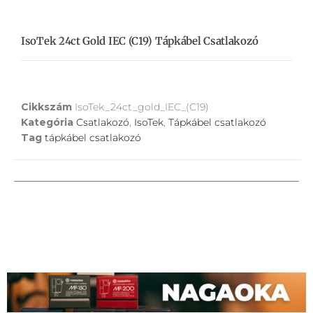
IsoTek 24ct Gold IEC (C19) Tápkábel Csatlakozó
Cikkszám
IsoTek_24ct_gold_IEC_(C19)
Kategória
Csatlakozó
,
IsoTek
,
Tápkábel csatlakozó
Tag
tápkábel csatlakozó