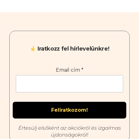
Iratkozz fel hírlevelünkre!
Email cím
*
Értesülj elsőként az akciókról és izgalmas
újdonságokról!