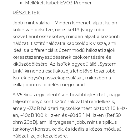
Mellékelt kábel: EVO3 Premier
RÉSZLETEK
Jobb mint valaha – Minden kimeneti aljzat külön-
külön van bekötve, nincs kettő (vagy több)
közvetlenül összekötve, minden aljzat a központi
hálózati tisztítóhálózatra kapcsolódik vissza, ami
ideális a differenciális üzemmódú hálózati zajok
keresztszennyeződésének csökkentésére és
kiküszöbölésére. Az IsoTek egyedülálló „System
Link” kimeneti csatlakozója lehetővé teszi több
IsoTek egység összekapcsolását, miközben a
csillagpontos földelés megmarad.
A V5 Sirius egy jelentősen továbbfejlesztett, nagy
teljesítményű sönt szűrőhálózattal rendelkezik,
amely -23dB hálózati zajcsökkentést biztosít 10 kHz-
en, -40dB 100 kHz-en és -60dB 1 MHz-en (Ref 50
ohm 20dB), ami lényegesen jobb, mint a tipikus
tankönyvi konstrukciók, és ideális a közös módusú
hálózati zajok kezelésére.