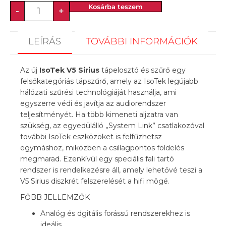
Kosárba teszem
-
+
LEÍRÁS
TOVÁBBI INFORMÁCIÓK
Az új
IsoTek V5 Sirius
tápelosztó és szűrő egy
felsőkategóriás tápszűrő, amely az IsoTek legújabb
hálózati szűrési technológiáját használja, ami
egyszerre védi és javítja az audiorendszer
teljesítményét. Ha több kimeneti aljzatra van
szükség, az egyedülálló „System Link” csatlakozóval
további IsoTek eszközöket is felfűzhetsz
egymáshoz, miközben a csillagpontos földelés
megmarad. Ezenkívül egy speciális fali tartó
rendszer is rendelkezésre áll, amely lehetővé teszi a
V5 Sirius diszkrét felszerelését a hifi mögé.
FŐBB JELLEMZŐK
Analóg és dgitális forássú rendszerekhez is
ideális