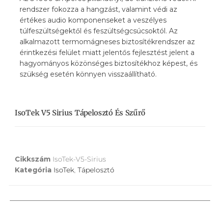
rendszer fokozza a hangzást, valamint védi az
értékes audio komponenseket a veszélyes
túlfeszültségektől és feszültségcsúcsoktól. Az
alkalmazott termomágneses biztosítékrendszer az
érintkezési felület miatt jelentős fejlesztést jelent a
hagyományos közönséges biztosítékhoz képest, és
szükség esetén könnyen visszaállítható.
IsoTek V5 Sirius Tápelosztó És Szűrő
Cikkszám
IsoTek-V5-Sirius
Kategória
IsoTek
,
Tápelosztó