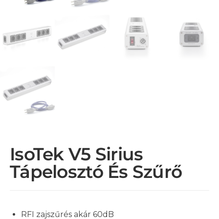
IsoTek V5 Sirius
Tápelosztó És Szűrő
RFI zajszűrés akár 60dB