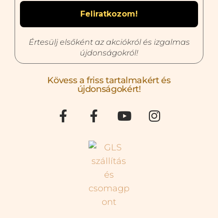
Értesülj elsőként az akciókról és izgalmas
újdonságokról!
Kövess a friss tartalmakért és
újdonságokért!