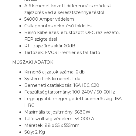
A 6 kimenet között differenciális módusú
zajszűrés véd a keresztszennyezéstől
54000 Amper védelem
Csillagpontos bekötésű földelés
Belső kábelezés: ezüstözött OFC réz vezető,
FEP szigtelésel
RFI zajszűrés akár 60dB
Tartozék: EVO3 Premier és fali tartó
MŰSZAKI ADATOK
Kimenő aljzatok száma: 6 db
System Link kimenet: 1 db
Bemeneti csatlakozás: 16A IEC C20
Feszültségtartomány: 100-240V / 50-60Hz
Legnagyobb megengedett áramerősség: 16A
HRC
Maximális teljesítmény: 3680W
Túlfeszültség védelem: 54 000 A
Méretek: 88 x 55 x 555mm
Súly: 2 Kg