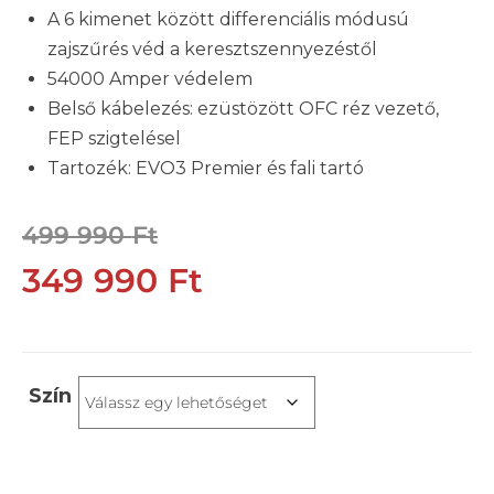
A 6 kimenet között differenciális módusú
zajszűrés véd a keresztszennyezéstől
54000 Amper védelem
Belső kábelezés: ezüstözött OFC réz vezető,
FEP szigtelésel
Tartozék: EVO3 Premier és fali tartó
499 990
Ft
349 990
Ft
Szín