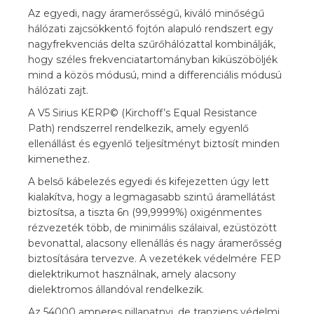
Az egyedi, nagy áramerősségű, kiváló minőségű
hálózati zajcsökkentő fojtón alapuló rendszert egy
nagyfrekvenciás delta szűrőhálózattal kombinálják,
hogy széles frekvenciatartományban kiküszöböljék
mind a közös módusú, mind a differenciális módusú
hálózati zajt.
A V5 Sirius KERP© (Kirchoff’s Equal Resistance
Path) rendszerrel rendelkezik, amely egyenlő
ellenállást és egyenlő teljesítményt biztosít minden
kimenethez.
A belső kábelezés egyedi és kifejezetten úgy lett
kialakítva, hogy a legmagasabb szintű áramellátást
biztosítsa, a tiszta 6n (99,9999%) oxigénmentes
rézvezeték több, de minimális szálaival, ezüstözött
bevonattal, alacsony ellenállás és nagy áramerősség
biztosítására tervezve. A vezetékek védelmére FEP
dielektrikumot használnak, amely alacsony
dielektromos állandóval rendelkezik.
Az 54000 amperes pillanatnyi, de tranziens védelmi